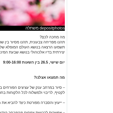
depositphotos משתלה
מה מחכה לכם?
תהנו מפריחה צבעונית, תהנו מסיור בין ש
תשמעו הרצאה בנושא העולם המופלא של 
יצירתית בדיו אלכוהולי בנושא שבעת המיני
יום שישי, 26.5 בין השעות 9:00-16:00
מה תמצאו אצלנו?
– סיור במרחב ענק של עציצים הפורחים 
לקטיף, לריבוי ולמשלוח לכל הלקוחות בחול
– ייעוץ והסברה מפורטת כיצד להביא את 
– אפשרות לרכישת צמחים מהמבחר הגדול ש