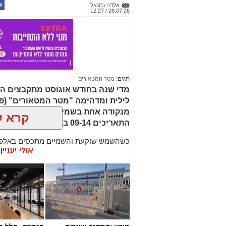
אלדה נתנאל
28.07.26 / 12:27
תגים:
מטר המטאורים
מדי שנה בחודש אוגוסט מתקבצים המ
לילית ומדהימה "מטר המטאורים" (פ
מנקודה אחת בשמי הלילה. השנה המט
קרא ע
התאריכים 09-14 באוגוסט 2026.
כשהשמש שוקעת והשמיים מתכסים באלפי 
אולי יעניי
המרהיבים של השנה - מטר הפרסאידים. זו
מאורות העיר, להרים את המבט אל השמיים 
לכת, ערפיליות וסיפורי חלל.
מטר הפרסאידים, מתרחש כתוצאה ממפגש 
סוויפט-טאטל, הוא נחשב כמטר גדול במיוח
מטאורים בשעה.