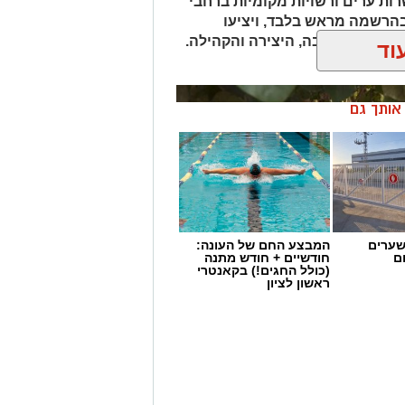
ת ערים ורשויות מקומיות ברחבי
 בהרשמה מראש בלבד, ויציעו
 הטבע, הסביבה, היצירה והקהילה.
וד
ן אותך גם
שערים
המבצע החם של העונה:
ם
חודשיים + חודש מתנה
(כולל החגים!) בקאנטרי
ראשון לציון
אב פלמה מתנדב רשות הטבע והגנים
פית מטאורים תחת שמי הלילה, הכולל
 מקצועיות, ניווט בין קבוצות כוכבים,
עם עולם החלל והאסטרונומיה.