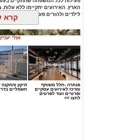
פעילות לכל המשפחה שתתקיים בעשרו
הארץ. האירועים יתקיימו ללא עלות,
לילדים ולהורים פעילות סביב עולמות
קרא ע
אולי יעניי
פנתרה -חלל משותף
תיקון והתקנה 
ומרכז לאירועים עסקיים
חשמליים בדרו
ופרטיים ועוד לפרטים
לחצו >>
גן לאומי צבעי רמון מכתש רמון - יו
מה בתכנית?
באתר השומרוני הטוב
יתקיים ערב של תצ
צפייה בכוכבים באמצעות טלסקופים ומשקפות
סיור מודרך במוזיאון הפסיפסים והיכרות 