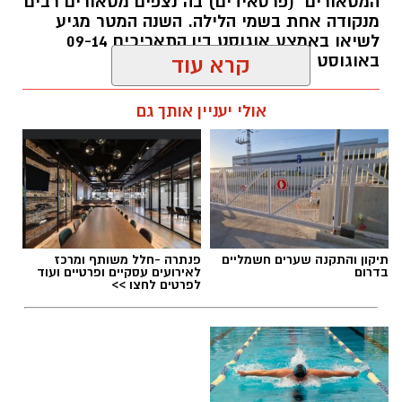
המטאורים" (פרסאידים) בה נצפים מטאורים רבים
מנקודה אחת בשמי הלילה. השנה המטר מגיע
לשיאו באמצע אוגוסט בין התאריכים 09-14
באוגוסט 2026.
קרא עוד
אלדה נתנאל / 12:27 28.07.26
אולי יעניין אותך גם
תגים:
מטר המטאורים
תיקון והתקנה שערים חשמליים
פנתרה -חלל משותף ומרכז
בדרום
לאירועים עסקיים ופרטיים ועוד
כשהשמש שוקעת והשמיים מתכסים באלפי כוכבים,
לפרטים לחצו >>
הטבע מציג את אחד המופעים המרהיבים של
השנה - מטר הפרסאידים. זו ההזדמנות לעצור
לרגע, להתרחק מאורות העיר, להרים את המבט אל
השמיים ולגלות עולם שלם של כוכבים, כוכבי לכת,