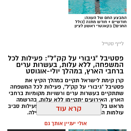
ערפיליות וסיפורי חלל.
מטר הפרסאידים, מתרחש כתוצאה ממפגש כדור
המבצע החם של העונה:
הארץ עם השובל של כוכב השביט סוויפט-טאטל,
חודשיים + חודש מתנה (כולל
החגים!) בקאנטרי ראשון לציון
הוא נחשב כמטר גדול במיוחד שבו ניתן לראות
מטאורים רבים בלי שימוש באמצעי ראייה. בשיא
לייף סטייל
המטר, קצב המטאורים הנראים מגיע ל-80 עד 100
מטאורים בשעה.
פסטיבל "גיבורי על קק"ל": פעילות לכל
המשפחה, ללא עלות, בעשרות ערים
רשות הטבע והגנים מזמינה אתכם ללילות קסומים
ברחבי הארץ, במהלך יולי-אוגוסט
תחת כיפת השמיים, עם חוויות טבע ייחודיות ברחבי
קרן קימת לישראל תקיים במהלך הקיץ את
הארץ, מתצפיות מודרכות במטר הפרסאידים
פסטיבל "גיבורי על קק"ל", פעילות לכל המשפחה
ובגרמי שמיים, דרך סיורי לילה, שקיעות מדבריות
שתתקיים בעשרות ערים ורשויות מקומיות ברחבי
ולינה בחניוני הלילה ועד פעילויות לכל המשפחה
הארץ. האירועים יתקיימו ללא עלות, בהרשמה
מראש בלבד, ויציעו לילדים ולהורים פעילות סביב
המחברות בין טבע, מדע ופליאה.
עולמות הטבע, הסביבה, היצירה והקהילה.
קרא עוד