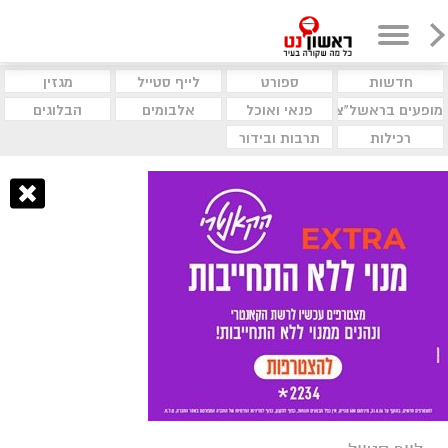
חדשות
ספורט
לייף סטייל
מגזין
מופעים בראשל"צ
פנאי ואוכל
אלבומים
הבלוגים
רכילות
תרבות ובידור