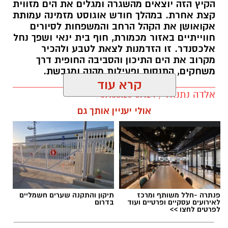
הקיץ הזה יוצאים מהשגרה ומגלים את הים מזווית
קצת אחרת. במהלך חודש אוגוסט מזמינה עמותת
אקואושן את הקהל הרחב והמשפחות לסיורים
חווייתיים באזור מכמורת, חוף בית ינאי ושפך נחל
אלכסנדר. זו הזדמנות לצאת לטבע ולהכיר
מקרוב את הים התיכון והסביבה החופית דרך
משחקים, התנסות ופעילות מהנה ומגבשת.
קרא עוד
אלדה נתנאל / 09:24 07.08.26
אולי יעניין אותך גם
תגים:
טיול
פנתרה -חלל משותף ומרכז
תיקון והתקנה שערים חשמליים
לאירועים עסקיים ופרטיים ועוד
בדרום
לפרטים לחצו >>