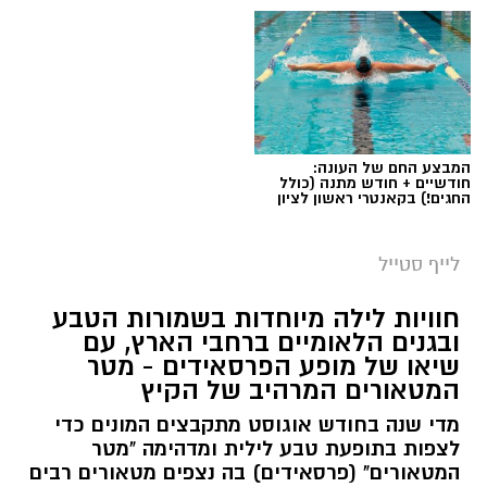
המבצע החם של העונה:
חודשיים + חודש מתנה (כולל
החגים!) בקאנטרי ראשון לציון
סיורי משפחות- צילום מיקה וולוב, אקואושן
לייף סטייל
במהלך הפעילות יכירו המשתתפים את הטבע
חוויות לילה מיוחדות בשמורות הטבע
הייחודי של אזור שפך נחל אלכסנדר, את בעלי
ובגנים הלאומיים ברחבי הארץ, עם
שיאו של מופע הפרסאידים - מטר
החיים והצמחים המאפיינים אותו ואת המערכת
המטאורים המרהיב של הקיץ
האקולוגית המקומית. בהמשך יגיעו למרכז החינוך
מדי שנה בחודש אוגוסט מתקבצים המונים כדי
הימי "מגלים" של אקואושן, שם יוכלו להתבונן בדגם
לצפות בתופעת טבע לילית ומדהימה "מטר
חי של חוף סלעי בישראל ולהכיר מקרוב את בעלי
המטאורים" (פרסאידים) בה נצפים מטאורים רבים
החיים הימיים החיים בו. במהלך הסיור ייחשפו גם