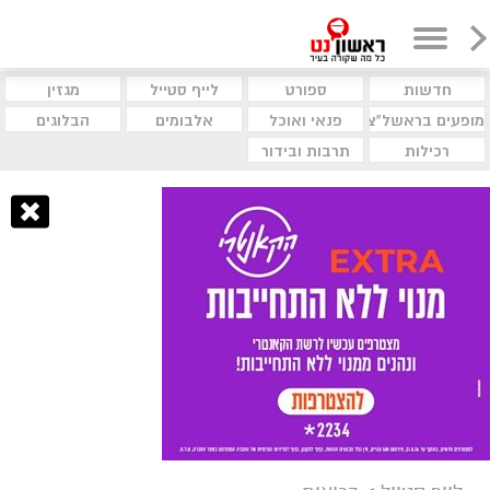
חדשות
ספורט
לייף סטייל
מגזין
מופעים בראשל"צ
פנאי ואוכל
אלבומים
הבלוגים
רכילות
תרבות ובידור