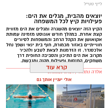
לייף סטייל
יוצאים מהבית, מגלים את הים:
פעילויות קיץ לכל המשפחה
הקיץ הזה יוצאים מהשגרה ומגלים את הים מזווית
קצת אחרת. במהלך חודש אוגוסט מזמינה עמותת
אקואושן את הקהל הרחב והמשפחות לסיורים
חווייתיים באזור מכמורת, חוף בית ינאי ושפך נחל
אלכסנדר. זו הזדמנות לצאת לטבע ולהכיר
מקרוב את הים התיכון והסביבה החופית דרך
משחקים, התנסות ופעילות מהנה ומגבשת.
קרא עוד
אלדה נתנאל / 09:24 07.08.26
אולי יעניין אותך גם