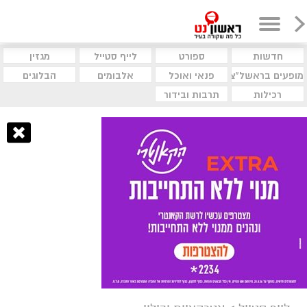
חדשות
ספורט
לייף סטייל
מגזין
מופעים בראשל"צ
פנאי ואוכל
אלבומים
הבלוגים
רכילות
תרבות ובידור