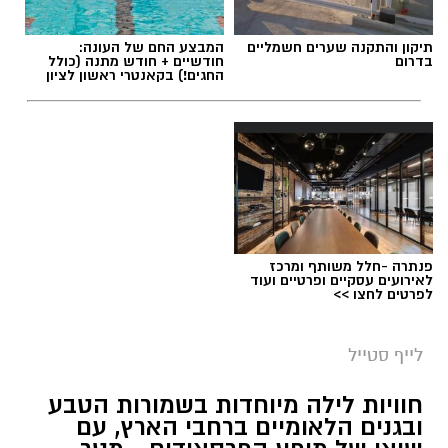
תגים:
טיול
תיקון והתקנה שערים חשמליים
המבצע החם של העונה:
בדרום
חודשיים + חודש מתנה (כולל
החגים!) בקאנטרי ראשון לציון
פנתרה -חלל משותף ומרכז
לאירועים עסקיים ופרטיים ועוד
לפרטים לחצו >>
סיורי משפחות- צילום מיקה וולוב, אקואושן
לייף סטייל
במהלך הפעילות יכירו המשתתפים את הטבע
חוויות לילה מיוחדות בשמורות הטבע
הייחודי של אזור שפך נחל אלכסנדר, את בעלי
ובגנים הלאומיים ברחבי הארץ, עם