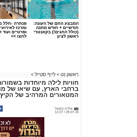
המבצע החם של העונה:
פנתרה -חלל מ
חודשיים + חודש מתנה
ומרכז לאירועי
(כולל החגים!) בקאנטרי
ופרטיים ועוד 
ראשון לציון
לחצו >>
ראשון נט
>
לייף סטייל
>
חוויות לילה מיוחדות בשמורו
ברחבי הארץ, עם שיאו של מו
סיורי משפחות- צילום מיקה וולוב, אקואו
המטאורים המרהיב של הקיץ
במהלך הפעילות יכירו המשתתפים את הטבע
את בעלי החיים והצמחים המאפיינים אותו
אלדה נתנאל
בהמשך יגיעו למרכז החינוך הימי "מגלים" ש
28.07.26 / 12:27
של חוף סלעי בישראל ולהכיר מקרוב את בע
הסיור ייחשפו גם לאתגרים המשפיעים על 
פלסטיק, וילמדו באופן חווייתי כיצד ניתן ל