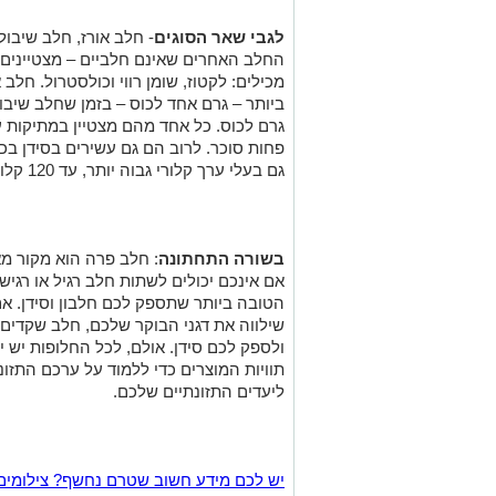
לגבי שאר הסוגים
- חלב אורז, חלב שיבול
החלב האחרים שאינם חלביים – מצטיינים 
מכילים: לקטוז, שומן רווי וכולסטרול. חלב
ביותר – גרם אחד לכוס – בזמן שחלב שיב
גרם לכוס. כל אחד מהם מצטיין במתיקות 
פחות סוכר. לרוב הם גם עשירים בסידן ב
גם בעלי ערך קלורי גבוה יותר, עד 120 קלוריות לכוס.
בשורה התחתונה
: חלב פרה הוא מקור מאו
אם אינכם יכולים לשתות חלב רגיל או רגיש
הטובה ביותר שתספק לכם חלבון וסידן. א
שילווה את דגני הבוקר שלכם, חלב שקדים 
ולספק לכם סידן. אולם, לכל החלופות יש י
תוויות המוצרים כדי ללמוד על ערכם התזונת
ליעדים התזונתיים שלכם.
יש לכם מידע חשוב שטרם נחשף? צילומים