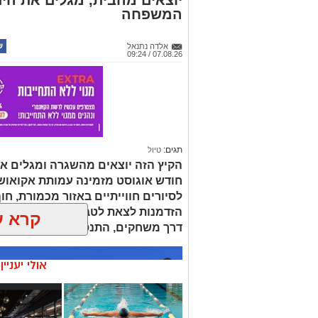
המשפחה
אלדה נתנאל
07.08.26 / 09:24
תגים:
טיול
הקיץ הזה יוצאים מהשגרה ומגלים את
חודש אוגוסט מזמינה עמותת אקואו
לסיורים חווייתיים באזור מכמורת, חוף
הזדמנות לצאת לטבע ולהכיר מקרוב א
קרא ע
דרך משחקים, התנסות ופעילות מהנה
אולי יעניי