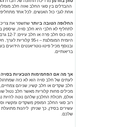
סוזן בוורמן
מדריכת התזונה של חברת
הר
ההבדלים בין סוגי החלב ואזה חלב מומלץ 
אחת לגבי כול האנשים. לכל אחד מתחליפי 
החלופה הטובה ביותר
שתשפר את צריכת ה
לתחליף לא חלבי היא חלב סויה, שיספק בע
כמו כוס 
היומית המומלצת – ו-95 ק
ובנוסף מכיל פיטו-נוטריאנטים הידועים בש
בריאותיים.
אך מה אם הפחמימות הטבעיות בסויה
ק
לעתים של חלב סויה הוא לא כזה שמתרגלי
חלב שקדים או חלב קשיו; שניהם צמחיים, נ
מכילים פחות קלוריות מאשר חלב נטול שומ
אולם, תכולת החלבון שלהם נוטה להיות נמו
רוב סוגי החלב המופק משקדים ומקשיו וסו
עשירים בסידן, כך שניתן ליהנות מתועלת
שלכם.