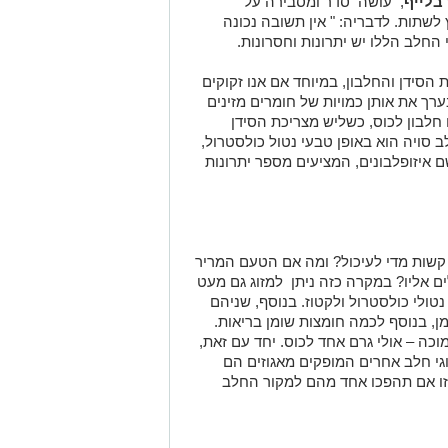
בלייף
, עושה סדר ומסבירה על
לשתות. לדבריה: " אין תשובה נכונה
החלב הללו יש יתרונות וחסרונות.
סידן והחלבון, במיוחד אם אנו זקוקים
רך את אותן כמויות של חומרים מזינים
חלב פרה או חלב עיזים: 12-7 גרם חלבון לכוס, כשליש מצריכת הסידן
לוריות לערך. חלב סויה הוא באופן טבעי נטול כולסטרול,
ם איזופלבונים, המציעים מספר יתרונות
שות מדי לעיכול? ומה אם הטעם המריר
ם אליו? במקרה כזה ניתן למזוג גם מעט
טולי כולסטרול ולקטוז. בנוסף, שניהם
ן, בנוסף לכמה חומצות שומן בריאות.
כה – אולי גרם אחד לכוס. יחד עם זאת,
גי חלב אחרים המופקים מאגוזים הם
 זו אם תהפכו אחד מהם למקור החלב