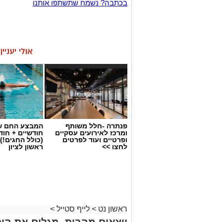
בכתבה? נשמח שתשתפו אותנו
אולי יעניי
פנתרה -חלל משותף
המבצע החם של
ומרכז לאירועים עסקיים
חודשיים + חו
ופרטיים ועוד לפרטים
(כולל החגים!)
לחצו >>
ראשון לציון
ראשון נט
>
לייף סטייל
>
יוצאים מהבית, מגלים את הים: