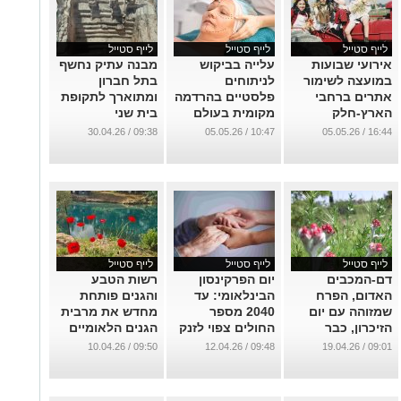
לייף סטייל
לייף סטייל
לייף סטייל
אירועי שבועות
עלייה בביקוש
מבנה עתיק נחשף
במועצה לשימור
לניתוחים
בתל חברון
אתרים ברחבי
פלסטיים בהרדמה
ומתוארך לתקופת
הארץ-חלק
מקומית בעולם
בית שני
מהפעילויות ללא
וגם בישראל: איך
...
09:38 / 30.04.26
10:47 / 05.05.26
16:44 / 05.05.26
תשלום
זה קשור לחוסר
היציבות
...
הביטחונית?
...
לייף סטייל
לייף סטייל
לייף סטייל
דם-המכבים
יום הפרקינסון
רשות הטבע
האדום, הפרח
הבינלאומי: עד
והגנים פותחת
שמזוהה עם יום
2040 מספר
מחדש את מרבית
הזיכרון, כבר
החולים צפוי לזנק
הגנים הלאומיים
פורח. איפה תוכלו
למעל 20 מיליון -
ושמורות הטבע
09:50 / 10.04.26
09:48 / 12.04.26
09:01 / 19.04.26
לראות אותו?
אך התקווה מגיעה
ברחבי הארץ
מכיוונים חדשים
...
...
...