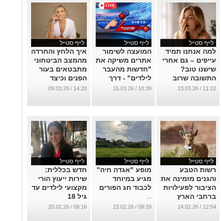
לייף סטייל
לייף סטייל
לייף סטייל
למה אנחנו תמיד
המועצה לשימור
איך הלחץ והחרדה
עייפים – גם אחרי
אתרים משיקה את
מהמצב הביטחוני
שישנו טוב?
"חדשות מהעבר
מתבטאים בעור
התשובה שרוב
לילדים" - דרך
הפנים וכיצד
האנשים לא
חדשה ומרתקת
מטפלים?
14:20 / 09.03.26
10:39 / 15.03.26
11:22 / 23.03.26
מכירים
לילדים ללמוד
...
היסטוריה, במיוחד
...
בימים אלה
...
לייף סטייל
לייף סטייל
לייף סטייל
רשות הטבע
מופע "אגדה חיה"
חדש בכללית:
והגנים מזמינה את
מגיע במיוחד
שירות ייעוץ הורי
הציבור לפעילויות
לכבוד חג הפורים
מקצועי לילדים עד
ברחבי הארץ
גיל 18
...
בסימן חיות הבר
...
08:16 / 20.02.26
09:29 / 23.02.26
12:54 / 24.02.26
והאדם בחג פורים