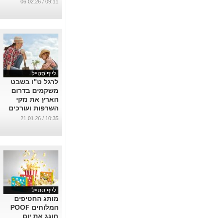
...
09:11 / 06.02.26
לייף סטייל
לרגל ט"ו בשבט
משקמים בדרום
הארץ את נזקי
השרפות ועורכים
נטיעות חדשות
10:35 / 21.01.26
...
לייף סטייל
מותג החטיפים
המלוחים POOF
חוגג את יום