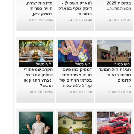
בסוכות 2025
(פארק אשכול) -
סדנאות יצירה,
דיסק גולף בפארק
חוויה כפרית
ממשית מתעור...
בסוכות
במשק צאן,
תצפיות כוכבים
...
08:46 / 03.10.25
21:40 / 04.10.25
21:41 / 04.10.25
ועוד
...
לייף סטייל
לייף סטייל
לייף סטייל
חגיגת חול המועד
"מסיק כמו פעם"-
הקרב שמאחורי
סוכות בנאות
חוויה משפחתית
שולחן החג: מי
קדומים
בכרמי הזיתים של
ינצח? ההגיון או
קק"ל ללא עלות
הרגש?
...
...
...
10:55 / 28.09.25
12:28 / 28.09.25
09:08 / 30.09.25