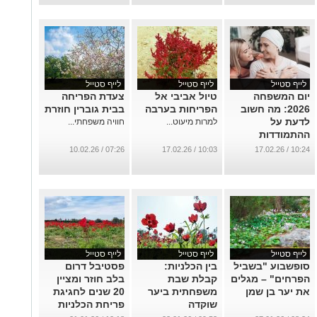
...
לייף סטייל
לייף סטייל
לייף סטייל
יום המשפחה
טיול אביבי אל
צעדת הפריחה
2026: מה חשוב
הפריחות בערבה
בבית גוברין חוזרת
לדעת על
למרות מיעוט...
חוויה משפחתי...
ההתמודדות
המשפחתית בעת
07:26 / 10.02.26
10:03 / 17.02.26
10:24 / 17.02.26
אבחון סרטן
...
לייף סטייל
לייף סטייל
לייף סטייל
סופשבוע "בשביל
בין הכלניות:
פסטיבל דרום
הפרחים" – מגלים
קבלת שבת
בלב חוזר ומציין
את יער בן שמן
משפחתית ביער
20 שנים לחגיגת
שוקדה
פריחת הכלניות