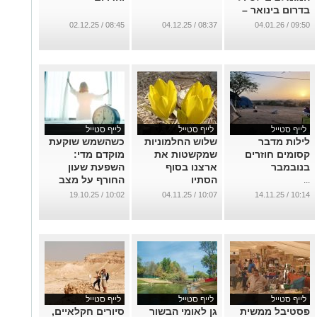
בדרום בינואר –
בלי לשלם שקל
08:45 / 02.12.25
08:37 / 04.12.25
09:50 / 04.01.26
...
לייף סטייל
לייף סטייל
לייף סטייל
לילות מדבר
שלוש החלמוניות
כשהשמש שוקעת
קסומים חוזרים
שמקשטות את
מוקדם מדי:
בנובמבר
ארצנו בסוף
השפעת שעון
הסתיו
החורף על מצב
...
הרוח והתזונה
...
10:02 / 19.10.25
10:07 / 04.11.25
10:14 / 14.11.25
ודרכי התמודדות
...
לייף סטייל
לייף סטייל
לייף סטייל
פסטיבל ממשית
גן לאומי הבשור
סיורים חקלאיים,