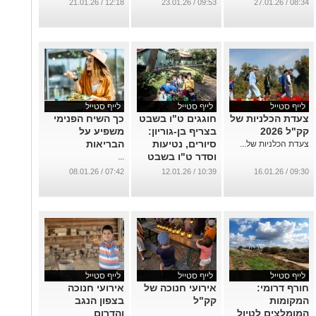
בנגב
...
12:18 / 21.01.26
09:53 / 23.01.26
08:34 / 27.01.26
...
לייף סטייל
לייף סטייל
לייף סטייל
צעדת הכלניות של
חוגגים ט"ו בשבט
כך השיח הפנימי
קק"ל 2026
בצריף בן-גוריון:
משפיע על
סיורים, נטיעות
הבריאות
צעדת הכלניות של...
וסדר ט"ו בשבט
...
חגיגי בלב המדבר
07:42 / 08.01.26
10:39 / 12.01.26
09:30 / 16.01.26
...
לייף סטייל
לייף סטייל
לייף סטייל
חורף דרומי:
אירועי חנוכה של
אירועי חנוכה
המקומות
קק"ל
בצפון הנגב
המומלצים לטיול
והדרום