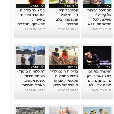
לייף סטייל
לייף סטייל
לייף סטייל
פסטיבל "גיבורי
פסטיבל קיץ
בני נוער בודקים
על קק"ל":
חווייתי לכל
את מדד הקרינה
פעילות לכל
המשפחה בלב
באיפון כדי
המשפחה, ללא
המדבר
להשתזף ומסכנים
עלות, בעשרות
את בריאותם
...
08:57 / 21.06.26
09:43 / 25.06.26
07:27 / 06.07.26
ערים ברחבי
...
הארץ, במהלך
יולי-אוגוסט
...
לייף סטייל
בריאות
לייף סטייל
המשרד מת גם
בדיקות חינם לרגל
"תעלומות בזמן" -
בתל לאביב. רק
שבוע המודעות
משחק חידות
שרוב המנהלים
הלאומי לאבחון
אינטראקטיבי
פשוט עדיין לא
מוקדם של סרטן
באתרי מורשת
מודים בזה
העור
...
08:12 / 03.06.26
09:56 / 05.06.26
12:32 / 06.06.26
...
...