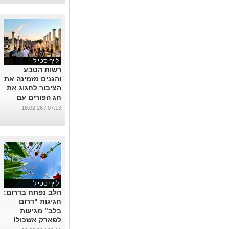
בזמן שאנחנו
בבית
...
לייף סטייל
רשות הטבע
והגנים מזמינה את
הציבור לחגוג את
חג הפורים עם
מגוון פעילויות לכל
07:13 / 18.02.26
המשפחה
...
לייף סטייל
הלב נפתח בדרום:
חגיגות "דרום
בלב" מגיעות
לפארק אשכול!