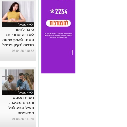
לייף סטייל
כיצד לחזור
לשגרה אחרי חג
פסח: לאמץ שיטה
חדשה 'נקיון פנימי'
במקום השיטה
10:32 / 06.04.26
הרווחת: 'לחזור
לשגרה'
...
לייף סטייל
רשות הטבע
והגנים מציגה:
פעילוטבע לכל
המשפחה,
פעילויות כיפיות
11:55 / 01.03.26
לעשות עם הילדים