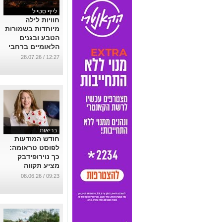
לייף סטייל
חוויות לילה
מיוחדות בשמורות
הטבע ובגנים
הלאומיים ברחבי
הארץ, עם שיאו
12:27 / 28.07.26
של מופע
הפרסאידים - מטר
המטאורים
המרהיב של הקיץ
...
בריאות
חודש המודעות
לפוסט טראומה:
כך נוירופידבק
מציע תקווה
חדשה לנפגעי
09:23 / 08.06.26
טראומה ומלחמה
...