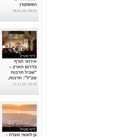
הפופקורן
הבינלאומי עם
09:02 / 06.01.26
סדרת POOF-
POP פופקורן
בשלושה טעמים
שונים: חמאה,
טבעי וקרמל
...
לייף סטייל
אירועי חורף
בדרום הארץ –
"שביל תרבות
קק"ל": תרבות,
אמנות וקהילה
10:32 / 17.11.25
ברחבי הארץ
כניסה חופשית
...
לייף סטייל
גן לאומי מצדה -