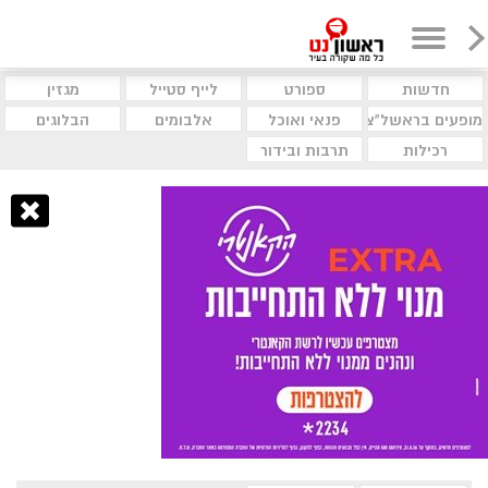
חדשות
ספורט
לייף סטייל
מגזין
מופעים בראשל"צ
פנאי ואוכל
אלבומים
הבלוגים
רכילות
תרבות ובידור