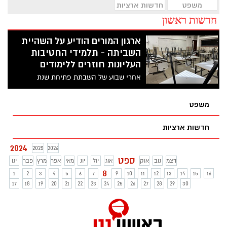
משפט
חדשות ארציות
חדשות ראשון
ארגון המורים הודיע על השהיית
השביתה - תלמידי החטיבות
העליונות חוזרים ללימודים
אחרי שבוע של השבתת פתיחת שנת
הלימודים בחטיבות העליונות, יו״ר ארגון
המורים מודיע על השהיית השביתה. מחר (ב׳)
משפט
חוזרים ללימודים
חדשות ארציות
2024
2025
2026
ספט
דצמ
נוב
אוק
אוג
יול
יונ
מאי
אפר
מרץ
פבר
ינו
8
1
2
3
4
5
6
7
9
10
11
12
13
14
15
16
17
18
19
20
21
22
23
24
25
26
27
28
29
30