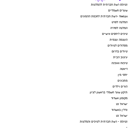
נטיפס רשת חברתית להמלצות
שערים חשמליים
Netips -רשת חברתית לחכמת ההמונים
המלצה לסרט
המלצה לסדרה
טיפים ליחסים אישיים
העצמה עצמית
מסלולים לטיולים
טיולים בדרום
עיצוב הבית
טיפוח ואופנה
דיאטה
יחסי מין
מתכונים
הורים וילדים
תיקון שער חשמלי בראשון לציון
מקומון אשדוד
ישראל נט
נדל"ן באשדוד
ישראל נט
נטיפס - רשת חברתית לטיפים והמלצות
-