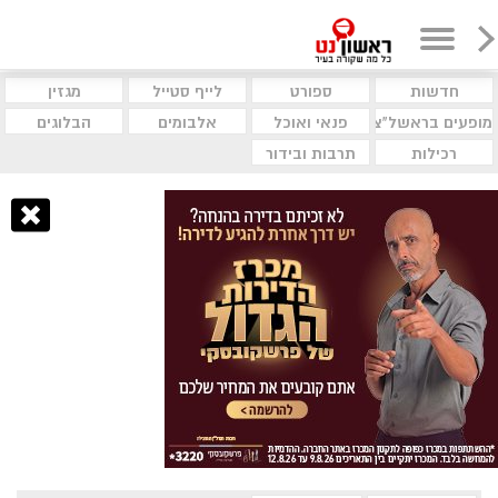
חדשות
ספורט
לייף סטייל
מגזין
מופעים בראשל"צ
פנאי ואוכל
אלבומים
הבלוגים
רכילות
תרבות ובידור