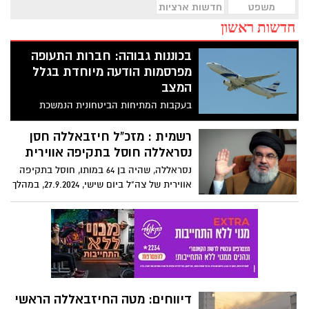
משפט
חדשות ארציות
חדשות ראשון
בכוננות גבוהה: חברות התעופה
מפרסמות הודעה מיוחדת בגלל
המצב
בעקבות המתיחות הביטחונית הנמשכת
וביטולי הטיסות של חברות תעופה רבות
לישראל וממנה, חברות התעופה הישראליות
רשמית : מזכ"ל חיזבאללה חסן
אל על, ישראייר וארקיע פרסמו הודעות
נסראללה חוסל בתקיפה אווירית
לציבור הנוסעים והנוסעות על מנת לעדכן על
נסראללה, שהיה בן 64 במותו, חוסל בתקיפה
ההתפתחויות האחרונות ולספק מענה לביקוש
אווירית של צה"ל ביום שישי, 27.9.2024, במהלך
הרב לטיסות.
מבצע ממוקד בדרום לבנון.
דיווחים: מטה החיזבאללה הראשי