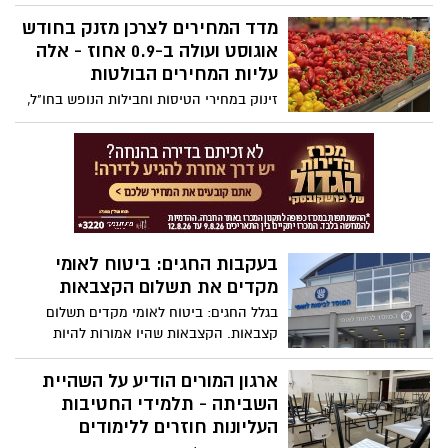
60 מלגות הוענקו השנה לזכרה של ספיר
מדד המחירים לצרכן מזנק בחודש
בילמס ז"ל, תושבת ראשון לציון ועובדת
דיסקונט שנרצחה במסיבת הנובה; המלגות
אוגוסט ועולה ב-0.9 אחוז - אלה
הוענקו לסטודנטים חניכי תוכנית 'ראשונים
עליות המחירים הבולטות
בהזנק דיסקונט' שהוקמה במטרה לצמצם
זינוק במחירי הטיסות וחבילות הנופש בחו"ל,
פערים ולחבר את הסטודנטים, תושבי ראשון
זינוק במחירי הירקות הטריים, עליות מחירים
לציון לקהילת העיר, מתוך כוונה לשלבם
כמעט בכל מוצרי היסוד, עליות מחירים
בתעסוקה בעיר בתום לימודיהם
באחזקת דירה, מחיר הדירה ושכר הדירה -
המדד בחודש אוגוסט מזנק ואלה העליות
הבולטות של המחירים שמשפיעות על חיי
כולנו
בעקבות החגים: ביטוח לאומי
מקדים את תשלום הקצבאות
בגלל החגים: ביטוח לאומי מקדים תשלום
קצבאות. הקצבאות שהיו אמורות להיות
משולמות בסוף החודש, יוקדמו בכמה ימים
ויועברו ב- 26/9 כמה ימים לפני החג
ארגון המורים הודיע על השהיית
השביתה - תלמידי החטיבות
העליונות חוזרים ללימודים