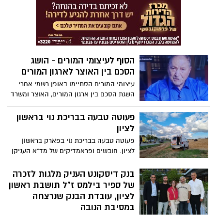
ביממות האחרונות לגריעת היכולות. דובר
התשלום היחיד שלהם.
צה"ל, תת-אלוף דניאל הגרי: "הפעולה של
צה"ל ביממה האחרונה מוכיחה יכולות תכנון
וביצוע גבוהות ומדויקות, והן שהביאו להישגים
רבים"
הסוף לעיצומי המורים - הושג
הסכם בין האוצר לארגון המורים
עיצומי המורים הסתיימו באופן רשמי אחרי
השגת הסכם בין ארגון המורים, האוצר ומשרד
החינוך. כל המורים יקבלו תוספת שכר של
1200 שקל החל מהשנה, וימי השביתה לא ינוכו
פעוטה טבעה בבריכת נוי בראשון
משכרם. אלה ההבנות אליהם הגיעו הצדדים
לציון
פעוטה טבעה בבריכת נוי בפארק בראשון
לציון. חובשים ופראמדיקים של מד"א העניקן
במקום טיפול רפואי וביצעו פעולות החייאה
בפעוט כבן שנה במצב אנוש.
בנק דיסקונט העניק מלגות לזכרה
של ספיר בילמס ז"ל תושבת ראשון
לציון, עובדת הבנק שנרצחה
במסיבת הנובה