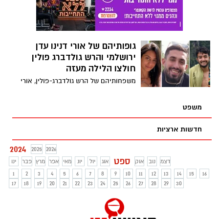
את המע"מ). בואו נבין על אלו מספרים אנו
הם: הרש גולדברג, עדן ירושלמי כרמל גת ,
מדברים.
אלמוג סרוסי, אלכס לבנוב, אורי דנינו יהי
זכרם ברוך
גופותיהם של אורי דנינו עדן
ירושלמי והרש גולדברג פולין
חולצו הלילה מעזה
משפחותיהם של הרש גולדברג-פולין, אורי
דנינו ועדן ירושלמי הודיעו הבוקר (ראשון) כי
השלושה שנחטפו ממסיבת הנובה ברעים
משפט
כשהם בחיים - נהרגו בשבי חמאס.
חדשות ארציות
2024
2025
2026
ספט
דצמ
נוב
אוק
אוג
יול
יונ
מאי
אפר
מרץ
פבר
ינו
1
2
3
4
5
6
7
8
9
10
11
12
13
14
15
16
17
18
19
20
21
22
23
24
25
26
27
28
29
30