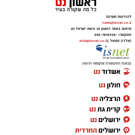
להודעות מערכת
news@isnet.co.il
פרסום באתר ראשון נט ורשת ישראל נט
התקשרו -
050-7870908
(אלדה נתנאל )
elda@isnet.co.il
קבוצת התקשורת ומקומוני הרשת: