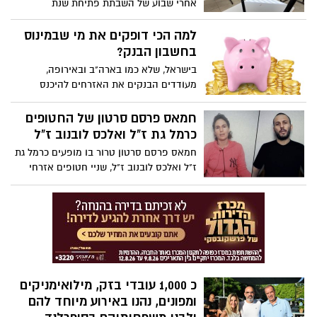
אחרי שבוע של השבתת פתיחת שנת
הלימודים בחטיבות העליונות, יו״ר ארגון
המורים מודיע על השהיית השביתה. מחר (ב׳)
למה הכי דופקים את מי שבמינוס
חוזרים ללימודים
בחשבון הבנק?
בישראל, שלא כמו בארה"ב ובאירופה,
מעודדים הבנקים את האזרחים להיכנס
למינוס (האוברדראפט) בחשבון ובכך
מרוויחים עליהם הכי הרבה כסף. כמה אתם
חמאס פרסם סרטון של החטופים
משלמים על האוברדראפט ומה כדאי לכם
כרמל גת ז"ל ואלכס לובנוב ז"ל
לעשות אחרת?
חמאס פרסם סרטון טרור בו מופעים כרמל גת
ז"ל ואלכס לובנוב ז"ל, שניי חטופים אזרחי
ישראל שנרצחו בידי מחבלי ארגון הטרור
חמאס במנהרה ברפיח בשבוע שעבר - לצד
חמישה חטופים נוספים. משפחתה התירה
אמש לפרסם את הסרטון קורע הלב, שבו בין
היתר פונה כרמל לקרוביה ואומרת: "משפחה
יקרה שלי, אני מקווה שיש לי משפחה לחזור
אליה, אני נשארת חזקה גם בשבילכם עד
כ 1,000 עובדי בזק, מילואימניקים
שהסיוט הזה ייגמר, אני אוהבת אתכם"
ומפונים, נהנו באירוע מיוחד להם