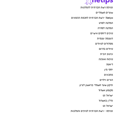
נטיפס רשת חברתית להמלצות
שערים חשמליים
Netips -רשת חברתית לחכמת ההמונים
המלצה לסרט
המלצה לסדרה
טיפים ליחסים אישיים
העצמה עצמית
מסלולים לטיולים
טיולים בדרום
עיצוב הבית
טיפוח ואופנה
דיאטה
יחסי מין
מתכונים
הורים וילדים
תיקון שער חשמלי בראשון לציון
מקומון אשדוד
ישראל נט
נדל"ן באשדוד
ישראל נט
נטיפס - רשת חברתית לטיפים והמלצות