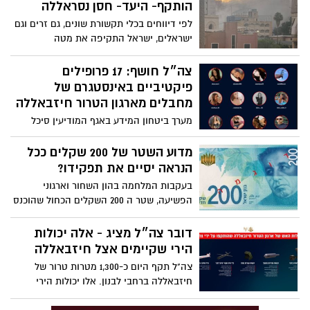
הותקף- היעד- חסן נסראללה
לפי דיווחים בכלי תקשורת שונים, גם זרים וגם
ישראלים, ישראל התקיפה את מטה
חיזבאללה בביירות. יעד התקיפה- מזכ"ל
הארגון חסן נסראללה. כוננות בישראל ממטח
צה״ל חושף: 17 פרופילים
טילים לעומק המדינה
פיקטיביים באינסטגרם של
מחבלים מארגון הטרור חיזבאללה
מערך ביטחון המידע באגף המודיעין סיכל
בפעילות ייחודית תשתית של עשרות פרופילים
פיקטיביים ברשת של מחבלים מארגון הטרור
מדוע השטר של 200 שקלים ככל
חיזבאללה שמשתמשים ברשתות החברתיות
הנראה יסיים את תפקידו?
כאמצעי לאיסוף מודיעין במטרה להערים על
בעקבות המלחמה בהון השחור וארגוני
לחיילי צה״ל ולנסות להוציא מהם מידע רגיש
הפשיעה, שטר ה 200 השקלים הכחול שהוכנס
אודות מיקומם בבסיסים במרחב הארץ
למחזור בנובמבר 2015 עשוי עשר שנים אחרי,
ומיקומי כוחות
לצאת מהארנקים שלנו לגריסה. התוצאה,
דובר צה״ל מציג - אלה יכולות
רבים הציפו את חלפני הכספים ורכשו דולרים
הירי שקיימים אצל חיזבאללה
במחירים מופקעי, העיקר להיפטר מהשטרות.
צה"ל תקף היום כ-1,300 מטרות טרור של
בכיר לשעבר ברשות המיסים מסביר כי תהיה
חיזבאללה ברחבי לבנון. אלו יכולות הירי
פגיעה קשה בשכבות החלשות שאינן מחזיקות
שקיימים לחיזבאללה וחיל האוויר פועל
כרטיסי אשראי. המזומן הוא לרוב אמצעי