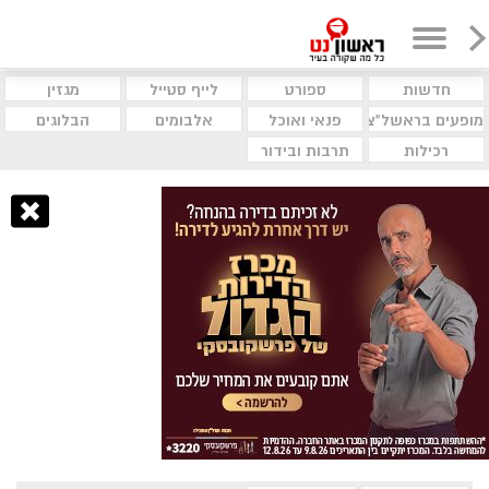
חדשות
ספורט
לייף סטייל
מגזין
מופעים בראשל"צ
פנאי ואוכל
אלבומים
הבלוגים
רכילות
תרבות ובידור