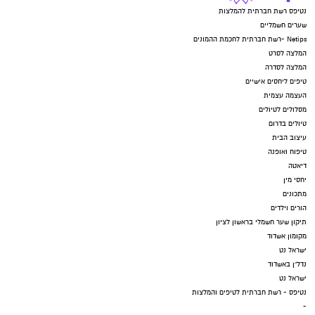
נטיפס רשת חברתית להמלצות
שערים חשמליים
Netips -רשת חברתית לחכמת ההמונים
המלצה לסרט
המלצה לסדרה
טיפים ליחסים אישיים
העצמה עצמית
מסלולים לטיולים
טיולים בדרום
עיצוב הבית
טיפוח ואופנה
דיאטה
יחסי מין
מתכונים
הורים וילדים
תיקון שער חשמלי בראשון לציון
מקומון אשדוד
ישראל נט
נדל"ן באשדוד
ישראל נט
נטיפס - רשת חברתית לטיפים והמלצות
-