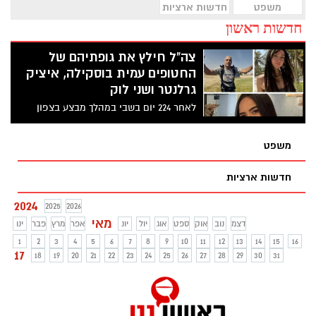
משפט
חדשות ארציות
חדשות ראשון
צה"ל חילץ את גופתיהם של
החטופים עמית בוסקילה, איציק
גרלנטר ושני לוק
לאחר 224 יום בשבי במהלך מבצע בצפון
רצועת עזה היום (שישי) אותרו גופתויהם של
ארבעה החטופים שלושה מבין החטופים
משפט
שגופותיהם הובאו בחזרה לישראל היו עד
היום בסטטוס של ׳חטוף חי׳. החטופים
חדשות ארציות
שחולצו הם עמית בוסקילה תושבת אשדוד בת
ה28, איציק גרלנטר בן 57 תושב אירוס ושני
2024
2025
2026
לוק בת ה23 תושבת תל אביב
מאי
דצמ
נוב
אוק
ספט
אוג
יול
יונ
אפר
מרץ
פבר
ינו
1
2
3
4
5
6
7
8
9
10
11
12
13
14
15
16
17
18
19
20
21
22
23
24
25
26
27
28
29
30
31