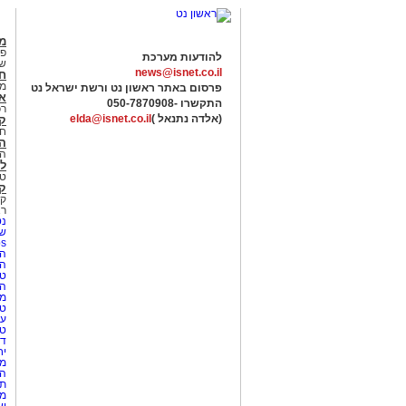
מג
פנ
להודעות מערכת
של
news@isnet.co.il
ח
מ
פרסום באתר ראשון נט ורשת ישראל נט
א
התקשרו -
050-7870908
רכ
(אלדה נתנאל )
elda@isnet.co.il
ק
חי
הב
הב
לי
טר
קו
קו
רא
נט
שע
Netips 
המ
ה
טי
ה
מס
טי
עי
טי
די
יח
מת
הו
תי
מק