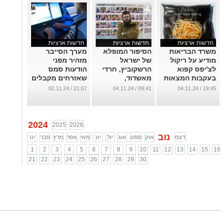
חדשות ארציות
חדשות ארציות
חדשות ארציות
משרד הבריאות
הסיפור המופלא
מערך הסייבר
מודיע על ריקול
של ישראל
מזהיר מפני
לצ'יפס קפוא
הרשקוביץ, חרדי
הודעות סמס
בעקבות המצאות
מאשדוד,
שאזרחים מקבלים
חיידק ליסטריה
שהתגייס לצבא
ונועדו לגרום
21:07 / 02.11.24
09:41 / 04.11.24
19:45 / 04.11.24
מונוציטוגנס
בגיל 47!
להפחדה
...
...
...
2024
2025
2026
נוב
דצמ
אוק
ספט
אוג
יול
יונ
מאי
אפר
מרץ
פבר
ינו
1
2
3
4
5
6
7
8
9
10
11
12
13
14
15
16
21
22
23
24
25
26
27
28
29
30