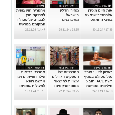
חדשות ארציות
חדשות ארציות
משפט
אות חיים מעידן
מחירי הדלק
מהפריה חוץ גופית
אלכסנדר שנמצא
בישראל
לפסיקה חוץ
בשבי החמאס
מתעדכנים
לבבית. על פסה"ד
המקומם בפרשת
...
...
הילדה סופיה
14:47 / 26.11.24
13:35 / 28.11.24
17:36 / 30.11.24
והשלכותיו
...
חדשות ראשון
חדשות ארציות
חדשות ראשון
ראשון לציון: עובד
הסדרניות של
ממרכזי בריאות
נפל מסולם בסניף
הספקים הגדולים
הילד חווייתיים ועד
רשת ACE ותובע
עשויות להישאר
מרשם רופא
מיליונים מהרשת
בסופרמרקטים:
לפעילות גופנית:
רשות התחרות
הדור החדש של
...
13:18 / 19.11.24
09:25 / 22.11.24
14:18 / 24.11.24
בוחנת דחייה
רפואת הילדים
במעבר האחריות
...
לסידור המדפים
...