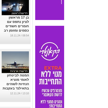
חדשות ראשון
בן 17 מראשון
לציון נתפס עם
חומרים חשודים
כסמים ומזומן רב
במהלך בדיקה
08:54 / 18.11.24
שגרתית
...
חדשות ארציות
המטה לביטחון
לאומי מוציא
הנחיות לשוהים
בתאילנד בעקבות
חשש לפגיעה
13:10 / 12.11.24
בישראלים
...