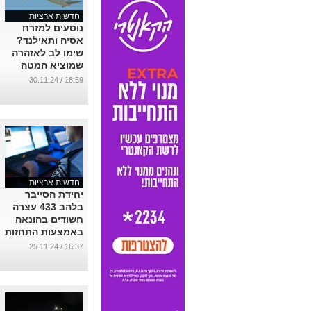
חדשות ארציות
נוסעים למזרח
אסיה ותאילנד?
שימו לב לאזהרה
שמוציא המטה
לביטחון לאומי
18:59 / 30.11.24
...
חדשות ארציות
יחידת הסייבר
בלהב 433 עצרה
חשודים בהונאה
באמצעות התחזות
לאפליקציית BIT
16:37 / 25.11.24
...