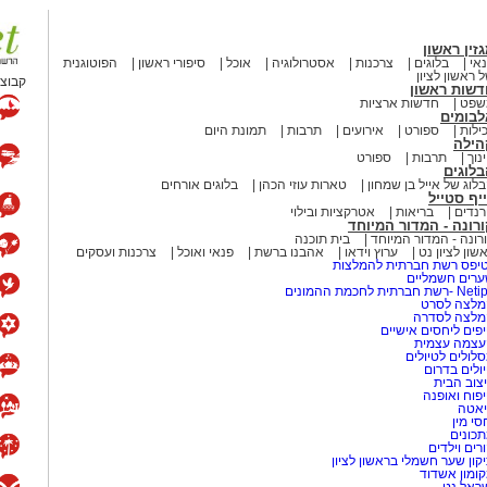
זין ראשון
אי
בלוגים
צרכנות
אסטרולוגיה
אוכל
סיפורי ראשון
הפוטוגנית
 ראשון לציון
קבוצת
דשות ראשון
שפט
חדשות ארציות
לבומים
ילות
ספורט
אירועים
תרבות
תמונת היום
הילה
נוך
תרבות
ספורט
לוגים
לוג של אייל בן שמחון
טארות עוזי הכהן
בלוגים אורחים
יף סטייל
נדים
בריאות
אטרקציות ובילוי
רונה - המדור המיוחד
רונה - המדור המיוחד
בית תוכנה
שון לציון נט
ערוץ וידאו
אהבנו ברשת
פנאי ואוכל
צרכנות ועסקים
יפס רשת חברתית להמלצות
רים חשמליים
-רשת חברתית לחכמת ההמונים
לצה לסרט
מלצה לסדרה
פים ליחסים אישיים
עצמה עצמית
לולים לטיולים
ולים בדרום
צוב הבית
פוח ואופנה
אטה
סי מין
כונים
רים וילדים
קון שער חשמלי בראשון לציון
ומון אשדוד