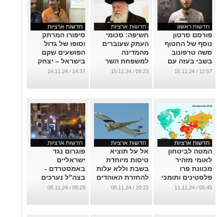
חדשות ראשון
חדשות ארציות
חדשות ארציות
פורסם סרטון
חשיפה: סכומי
סיפורו המרתק
נוסף של החטוף
העתק שעוברים
וסופו של גדול
סשה טרפונוב
מהמדינה
הפושעים שקם
בשבי בעזה עם
למשפחת השר
בישראל – יצחק
מסר לאריה דריעי
גולדקנופ בשם
אברג'ל
14:37 / 14.11.24
09:23 / 15.11.24
12:57 / 15.11.24
האידיאולוגיה
...
...
...
חדשות ארציות
חדשות ארציות
חדשות ארציות
המטה לביטחון
אל על תוציא
פוגרום נגד
לאומי מזהיר
טיסות מיוחדת
ישראליים
מכוונת פרו
בשבת וללא עלות
באמסטרדם -
פלסטינים ותומכי
להחזרת האוהדים
בצה"ל נערכים
טרור לפעול
מהולנד
להוציא מטוסים
08:29 / 08.11.24
10:22 / 08.11.24
05:45 / 11.11.24
באלימות כלפי
לחילוץ
...
ישראליים
הישראליים
...
...