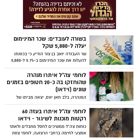
בשורה לעובדים: שכר המינימום
יעלה ל-5,880 שקל
שר העבודה יואב בן צור הודיע כי בכוונתו
להעלות את שכר המינימום ב-5.7% ל-5,880
שקל מאפריל הקרוב. "יוקר המחיה מאמיר
לשחקים ואנחנו חייבים להתאים את
לוחמי צה"ל איתרו מנהרה
משכורתם של העובדים בהתאם"
שהוחזקו בה כ-20 חטופים בזמנים
שונים (וידאו)
המנהרה, בלב חאן יונס, יצאה מביתו של
מחבל בארגון הטרור חמאס ואורכה הגיע
לכ-830 מטר. הממצאים העידו על שהייתם
לוחמי צה"ל איתרו בעזה 60
של כ-20 חטופים במקום בזמנים שונים.
רקטות מוכנות לשיגור - וידאו
בסיום חקירת המנהרה, הלוחמים השמידו
כוחות צה"ל ממשיכים לחסל מחבלים ולאתר
אותה. צפו בתיעוד
אמצעי לחימה ברחבי הרצועה; לוחמי צוות