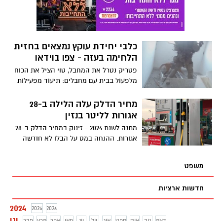
באופן משמעותי הדרישה לאספקת מנות
פלסמה ממחלימים לצורך טיפול והצלת חייהם
של חולי קורונה במצבים מורכבים
כלבי יחידת עוקץ נמצאים בחזית
הלחימה בעזה - צפו בוידאו
פטריק נטרל את המחבל, טוי הציל את הכוח
מלפעול בבית עם מחבלים: תיעוד מפעילות
יחידת עוקץ ברצועת עזה
מחיר הדלק עלה הלילה ב-28
אגורות לליטר בנזין
מתנה לשנת 2024 - זינוק במחיר הדלק ב-28
אגורות. ההנחה במס על הבלו לא חודשה
בעקבות הגירעון התקציבי מה שמביא לעליה
חדה במחיר הדלק
משפט
חדשות ארציות
2024
2025
2026
ינו
דצמ
נוב
אוק
ספט
אוג
יול
יונ
מאי
אפר
מרץ
פבר