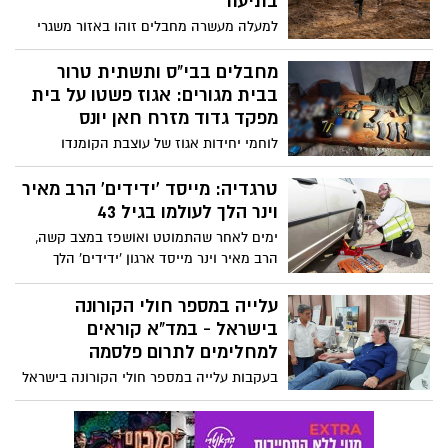
בתיעוד
למעלה מעשרה מחבלים זוהו באזור משגרי
רקטות בחאן יונס על ידי כוחות יחידת מגלן
הפועלים בגזרה. באמצעות הכוונת כלי טיס
מחבלים בבי"ס ותשתית טרור
מאויש מרחוק, הם חוסלו. צפו בתיעוד
בבית מגורים: אגוז פשטו על בית
מפקד גדוד מזרח חאן יונס
לוחמי יחידות אגוז של עוצבת הקומנדו
שנלחמים בעומק מרחב חאן יונס, מחסלים
מחבלים בקרבות מטווח קצר, פושטים
טרגדיה: מייסד 'ידידים' הרב מאיר
ותוקפים יעדי טרור ומחסנים לייצור אמצעי
וינר הלך לעולמו בגיל 43
לחימה
ימים לאחר שהתמוטט ואושפז במצב קשה,
הרב מאיר וינר מייסד ארגון 'ידידים' הלך
לעולמו והוא בן 43 בלבד
עלייה במספר חולי הקורונה
בישראל - במד"א קוראים
למחלימים לתרום פלסמה
בעקבות עלייה במספר חולי הקורונה בישראל
בשבועות האחרונים ולנוכח העובדה כי אין
בנמצא היום טיפול יעיל לחולים מדוכאי חיסון
הסובלים ממחלת קורונה ממושכת - גברה