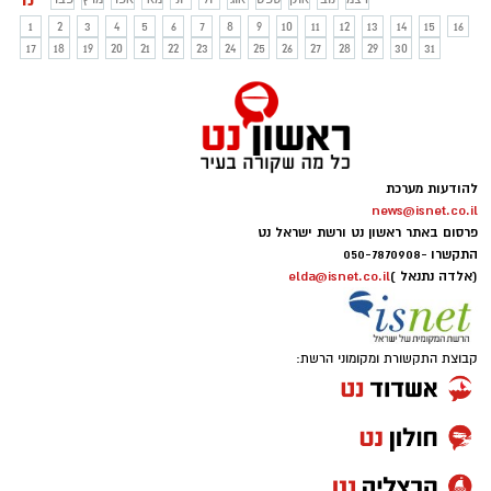
1
2
3
4
5
6
7
8
9
10
11
12
13
14
15
16
17
18
19
20
21
22
23
24
25
26
27
28
29
30
31
להודעות מערכת
news@isnet.co.il
פרסום באתר ראשון נט ורשת ישראל נט
התקשרו -
050-7870908
(אלדה נתנאל )
elda@isnet.co.il
קבוצת התקשורת ומקומוני הרשת: