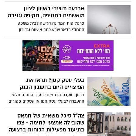
קרב חטיבה 401 איתרו כ-100 מתקני רקטות,
בהם 60 רקטות מוכנות לשיגור
ארבעה תושבי ראשון לציון
מואשמים בחטיפה, תקיפה וגניבה
פרקליטות המדינה הגישה לבית משפט
המחוזי בבאר שבע כתב אישום נגד רון
אברג'יל (23), אופק דהן (22), דניאל לוי (20)
וחיים ביטרן (22) מראשון לציון לאחר שחטפו
אדם, הכו אותו, איימו עליו כי ירצחו אותו וגנבו
את רכבו.
בעלי עסק קטן? תראו את
הפיצויים היום בחשבון הבנק
בדיון בוועדת הכספים שנערך היום הוחלט:
ההעברה לבעלי עסק קטן או עסקים פטורים
תבוצע היום
צה"ל סיכל משאית של חמאס
שהובילה אמצעי לחימה - צפו
בתיעוד מפעילות הכוחות ברצועה