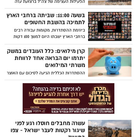
הפעילות העצימה של צה"ל ברצועת עזה
ממשיכה - סוכל ניסיון העברת אמצעי לחימה
במשאית ששימשה את חמאס; פשיטות
בשעה 11:00: שביתה ברחבי הארץ
נרחבות בחאן יונס; לוחמי צה"ל איתרו
לתמיכה בהשבת החטופים
והשמידו ביממה האחרונה אמצעי לחימה
ביוזמת ההסתדרות, מקומות עבודה רבים
רבים
ברחבי הארץ ישבתו היום למשך 100 דקות
כנגד 100 ימים שהחטופים נמצאים בשבי
חמאס.. ארנון בר דוד: "זו ההזדמנות שלנו
קרן מילואים: כלל העובדים במשק
לצאת כקול אחד, לקרוא להשיב את הבנים
יתרמו יום הבראה אחד לרווחת
והבנות שלנו מעזה"
משרתי המילואים
ההסתדרות הכללית הגיעה לסיכום עם האוצר
על שכר המינימום, שיעלה כמתוכנן בחודש
אפריל, כמו כן קרנות הפנסיה וההשתלמות לא
ייפגעו - עוד בסיכומים, נקבע כי כלל העובדים
במשק יתרמו יום הבראה אחד לטובת קרן
מילואים
עשרה מחבלים חוסלו רגע לפני
שיגור רקטות לעבר ישראל - צפו