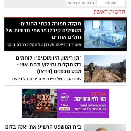
משפט
חדשות ארציות
חדשות ראשון
תקלה חמורה בבתי החולים:
מטופלים קיבלו מרשמי תרופות של
חולים אחרים
משרד הבריאות מעדכן על תקלה רחבת היקף
במערכת המחשבים שמשרתת את בתי
החולים הממשלתיים ואת בתי החולים של
"תן רימון, היו מוכנים": לוחמים
כללית. על פי ההערכות עשרות קיבלו מרשמי
בהיתקלות וחילוץ תחת אש -
תרופות שגויים - אך ייתכן שההיקף רחב
מבט מבפנים (וידאו)
הרבה יותר: "לא ברור אם מדובר בפריצת
צוות הקרב של סיירת צנחנים נתקל בימים
סייבר, אך זה נמצא בבדיקה"
האחרונים במחבלים וחילץ תחת אש לוחמים
ופצעים שנלכדו. תיעוד מהקרב בו נפל אוריאל
סילברמן ז"ל
בית המשפט הרשיע את יאנה בלום