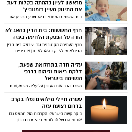
מראשון לציון בהמתה בקלות דעת
את התינוק מעיין דומנוביץ'
בית המשפט המחוזי בבאר שבע הרשיע את
יאנה בלום מראשון לציון בהמתה בקלות דעת,
נהיגה בשכרות ועוד, לאחר שגרמה לתאונת
חרף החששות: בית הדין בהאג לא
דרכים קטלנית במהלך יום העצמאות האחרון.
הורה על הפסקת הלחימה בעזה
כתוצאה מהתאונה נהרג תינוק כבן 10 חודשים,
חרף העתירה הקנטרנית נגד ישראל, בית הדין
וזוג הורים ושלושת ילדיהם הקטנים נפצעו
הבינלאומי לצדק בהאג לא נתן צו ביניים
באורח קשה.
לעצירת המלחמה. עם זאת בית הדין החליט
להחיל תשעה סעדים זמניים בסוגיות
עליה חדה בתחלואת שפעת,
הומניטריות.
דלקת ריאות וזיהום בדרכי
הנשימה בישראל
משרד הבריאות מעדכן על עליה משמעותית
בתחלואה בשפעת ותחלואה בדרכי הנשימה
בכל רחבי הארץ. על פי נתוני משרד הבריאות,
עשרה חיילי מילואים נפלו בקרב
מאות מאושפזים בבתי החולים
בדרום רצועת עזה
בוקר קשה בישראל: הקרבות מול חמאס גבו
את חייהם של 10 לוחמים יהי זכרם ברוך