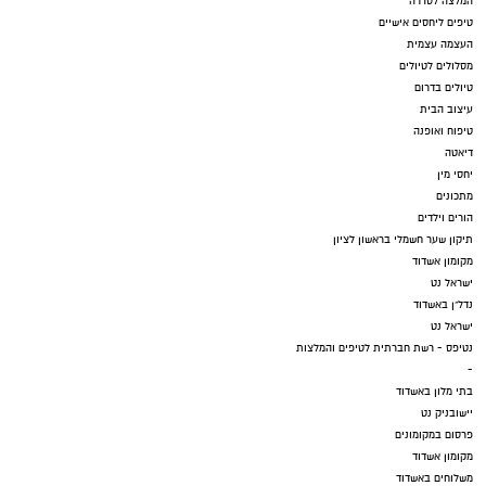
המלצה לסדרה
טיפים ליחסים אישיים
העצמה עצמית
מסלולים לטיולים
טיולים בדרום
עיצוב הבית
טיפוח ואופנה
דיאטה
יחסי מין
מתכונים
הורים וילדים
תיקון שער חשמלי בראשון לציון
מקומון אשדוד
ישראל נט
נדל"ן באשדוד
ישראל נט
נטיפס - רשת חברתית לטיפים והמלצות
-
בתי מלון באשדוד
יישובניק נט
פרסום במקומונים
מקומון אשדוד
משלוחים באשדוד