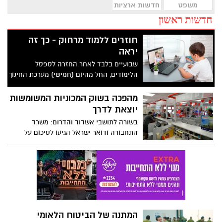
משפט
חדשות ארציות
חדשות ראשון
חוזרים ללמוד מרחוק - כך זה
יראה
שבועיים בלבד לאחר החזרה לספסל
הלימודים, החל מהיום (חמישי) מערכת החינוך
חוזרת למתכונת של למידה מרחוק, תוך
התאמתה לצרכים המשתנים של שכבות הגיל
מהפכה בשוק המכוניות המשומשות
השונות. בעקבות המעבר ללמידה מרחוק
יוצאת לדרך
משרד החינוך מפרסם את הדגשים לתכנית
בשורה לתושבי אשדוד והדרום: משרד
הפדגוגית של הלמידה מרחוק
התחבורה ודואר ישראל הגיעו לסיכום על
קידום מחירון רכב משומש, חינמי שישקף את
שוויו האמיתי של הרכב
המתנה של הביטוח הלאומי