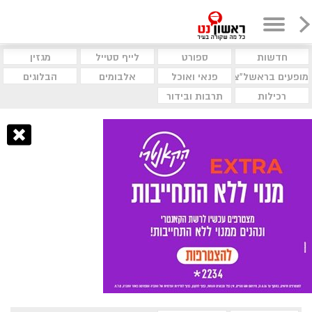
חדשות
ספורט
לייף סטייל
מגזין
מופעים בראשל"צ
פנאי ואוכל
אלבומים
הבלוגים
רכילות
תרבות ובידור