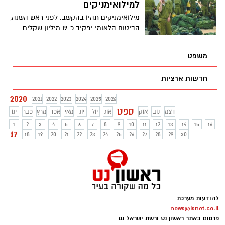
למילואימניקים
מילואימניקים תהיו בהקשב. לפני ראש השנה,
הביטוח הלאומי יפקיד כ-19 מיליון שקלים
לחשבונות הבנק של אנשי המילואים. המוסד
הביטוח הלאומי יפקיד את הסכום ישירות
משפט
לחשבון
חדשות ארציות
2020
2021
2022
2023
2024
2025
2026
ספט
דצמ
נוב
אוק
אוג
יול
יונ
מאי
אפר
מרץ
פבר
ינו
1
2
3
4
5
6
7
8
9
10
11
12
13
14
15
16
17
18
19
20
21
22
23
24
25
26
27
28
29
30
להודעות מערכת
news@isnet.co.il
פרסום באתר ראשון נט ורשת ישראל נט