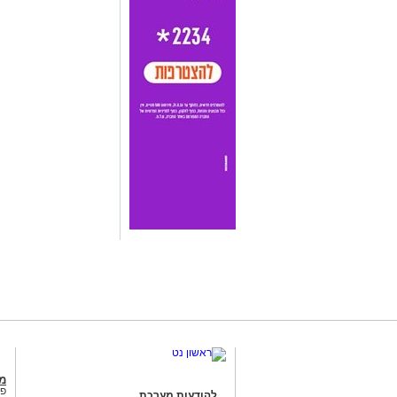
מג
פנ
להודעות מערכת