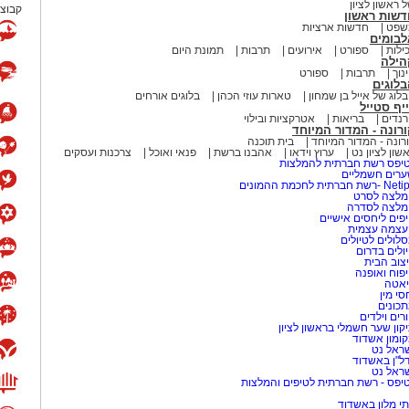
 ראשון לציון
קבוצת
דשות ראשון
שפט
חדשות ארציות
לבומים
ילות
ספורט
אירועים
תרבות
תמונת היום
הילה
נוך
תרבות
ספורט
לוגים
לוג של אייל בן שמחון
טארות עוזי הכהן
בלוגים אורחים
יף סטייל
נדים
בריאות
אטרקציות ובילוי
רונה - המדור המיוחד
רונה - המדור המיוחד
בית תוכנה
שון לציון נט
ערוץ וידאו
אהבנו ברשת
פנאי ואוכל
צרכנות ועסקים
יפס רשת חברתית להמלצות
רים חשמליים
-רשת חברתית לחכמת ההמונים
לצה לסרט
מלצה לסדרה
פים ליחסים אישיים
עצמה עצמית
לולים לטיולים
ולים בדרום
צוב הבית
פוח ואופנה
אטה
סי מין
כונים
רים וילדים
קון שער חשמלי בראשון לציון
ומון אשדוד
ראל נט
ל"ן באשדוד
ראל נט
יפס - רשת חברתית לטיפים והמלצות
י מלון באשדוד