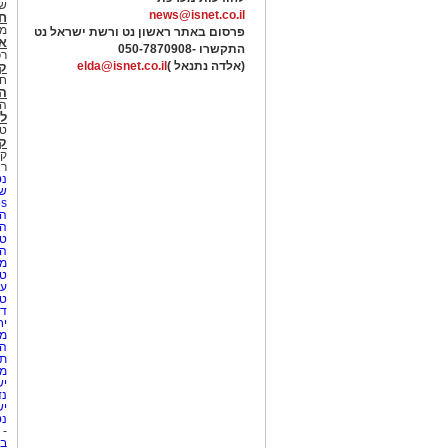
של
news@isnet.co.il
ח
מ
פרסום באתר ראשון נט ורשת ישראל נט
א
התקשרו -
050-7870908
רכ
(אלדה נתנאל )
elda@isnet.co.il
ק
חי
הב
הב
לי
טר
קו
קו
רא
נט
שע
Netips 
המ
ה
טי
ה
מס
טי
עי
טי
די
יח
מת
הו
תי
מק
יש
נד
יש
נט
-
בת