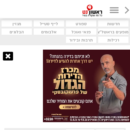
חדשות
ספורט
לייף סטייל
מגזין
מופעים בראשל"צ
פנאי ואוכל
אלבומים
הבלוגים
רכילות
תרבות ובידור