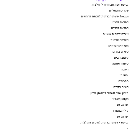
נטיפס רשת חברתית להמלצות
שערים חשמליים
Netips -רשת חברתית לחכמת ההמונים
המלצה לסרט
המלצה לסדרה
טיפים ליחסים אישיים
העצמה עצמית
מסלולים לטיולים
טיולים בדרום
עיצוב הבית
טיפוח ואופנה
דיאטה
יחסי מין
מתכונים
הורים וילדים
תיקון שער חשמלי בראשון לציון
מקומון אשדוד
ישראל נט
נדל"ן באשדוד
ישראל נט
נטיפס - רשת חברתית לטיפים והמלצות
-