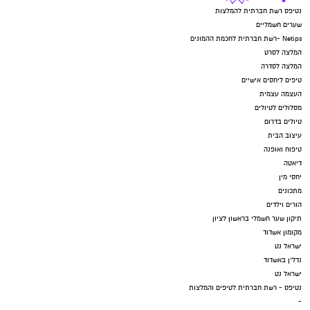
נטיפס רשת חברתית להמלצות
שערים חשמליים
Netips -רשת חברתית לחכמת ההמונים
המלצה לסרט
המלצה לסדרה
טיפים ליחסים אישיים
העצמה עצמית
מסלולים לטיולים
טיולים בדרום
עיצוב הבית
טיפוח ואופנה
דיאטה
יחסי מין
מתכונים
הורים וילדים
תיקון שער חשמלי בראשון לציון
מקומון אשדוד
ישראל נט
נדל"ן באשדוד
ישראל נט
נטיפס - רשת חברתית לטיפים והמלצות
-