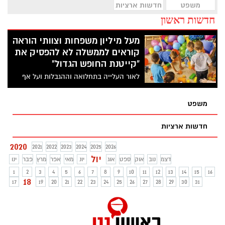
משפט
חדשות ארציות
חדשות ראשון
מעל מיליון משפחות וצוותי הוראה
קוראים לממשלה לא להפסיק את
"קייטנת החופש הגדול"
לאור העלייה בתחלואה וההגבלות ועל אף
ההתחייבות לקייטנת החופש הגדול, בממשלה
דנים על האפשרות לסגור את כל מוסדות
משפט
הלימוד, ההוראה וההשכלה מכל הסוגים,
לרבות ביה"ס של הקיץ, קייטנות, ישיבות,
חדשות ארציות
מכללות טכנולוגיות והכשרות מקצועיות. מעל
מיליון הורים וצוותי הוראה שוב יצטרכו למצוא
2020
2021
2022
2023
2024
2025
2026
את עצמם ללא עבודה
יול
דצמ
נוב
אוק
ספט
אוג
יונ
מאי
אפר
מרץ
פבר
ינו
1
2
3
4
5
6
7
8
9
10
11
12
13
14
15
16
18
17
19
20
21
22
23
24
25
26
27
28
29
30
31