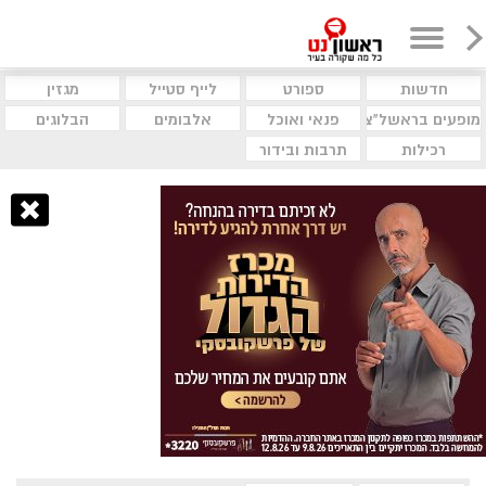
חדשות
ספורט
לייף סטייל
מגזין
מופעים בראשל"צ
פנאי ואוכל
אלבומים
הבלוגים
רכילות
תרבות ובידור