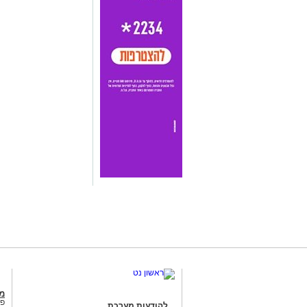
מג
פנ
להודעות מערכת