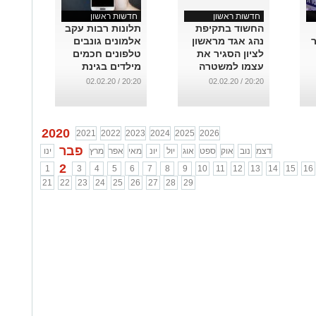
חדשות ראשון
חדשות ראשון
החשוד בתקיפת
תלונות רבות עקב
ר
נהג אגד מראשון
אלמונים גונבים
לציון הסגיר את
טלפונים חכמים
עצמו למשטרה
מילדים בגינת
"נעורים" בראשון
...
20:20 / 02.02.20
20:20 / 02.02.20
לציון
...
2020
2021
2022
2023
2024
2025
2026
פבר
דצמ
נוב
אוק
ספט
אוג
יול
יונ
מאי
אפר
מרץ
ינו
2
1
3
4
5
6
7
8
9
10
11
12
13
14
15
16
21
22
23
24
25
26
27
28
29