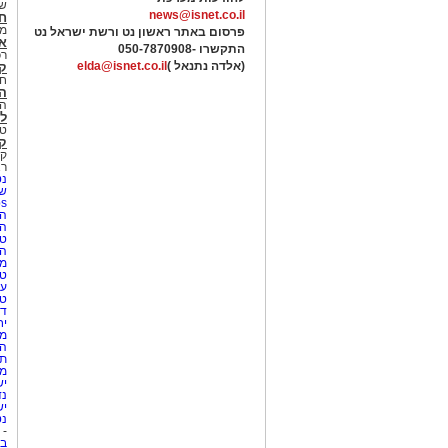
של
news@isnet.co.il
ח
מ
פרסום באתר ראשון נט ורשת ישראל נט
א
התקשרו -
050-7870908
רכ
(אלדה נתנאל )
elda@isnet.co.il
ק
חי
הב
הב
לי
טר
קו
קו
רא
נט
שע
Netips 
המ
ה
טי
ה
מס
טי
עי
טי
די
יח
מת
הו
תי
מק
יש
נד
יש
נט
-
בת