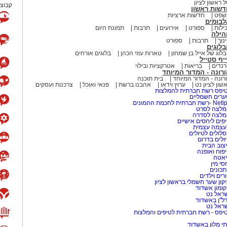
 ראשון לציון
קבוצת
דשות ראשון
שפט
חדשות ארציות
לבומים
ילות
ספורט
אירועים
תרבות
תמונת היום
הילה
נוך
תרבות
ספורט
לוגים
לוג של אייל בן שמחון
טארות עוזי הכהן
בלוגים אורחים
יף סטייל
נדים
בריאות
אטרקציות ובילוי
רונה - המדור המיוחד
רונה - המדור המיוחד
בית תוכנה
שון לציון נט
ערוץ וידאו
אהבנו ברשת
פנאי ואוכל
צרכנות ועסקים
יפס רשת חברתית להמלצות
רים חשמליים
-רשת חברתית לחכמת ההמונים
לצה לסרט
מלצה לסדרה
פים ליחסים אישיים
עצמה עצמית
לולים לטיולים
ולים בדרום
צוב הבית
פוח ואופנה
אטה
סי מין
כונים
רים וילדים
קון שער חשמלי בראשון לציון
ומון אשדוד
ראל נט
ל"ן באשדוד
ראל נט
יפס - רשת חברתית לטיפים והמלצות
י מלון באשדוד