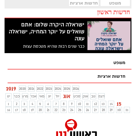
משפט
חדשות ארציות
חדשות ראשון
ישראלה היקרה שלום: אתם
שואלים על יוקר המחיה, ישראלה
עונה
כבר שנים רבות שהיא מטכסת עצות
להתנהלות כלכלית נכונה ונחשבת ל"גורו של
יוקר המחיה". אך עד כה היא הייתה ידועה
משפט
בקרב יודעי ח"ן בלבד. כעת, כשהפכה לכוכבת
רשת, החלטנו לתת ל"ישראלה היקרה" טור
חדשות ארציות
שבועי בו גם אתם תוכלו לשאול על יוקר
המחיה ולקבל מענה של ממש. הטור השני
2019
2020
2021
2022
2023
2024
2025
2026
בסדרה
אוג
דצמ
נוב
אוק
ספט
יול
יונ
מאי
אפר
מרץ
פבר
ינו
15
1
2
3
4
5
6
7
8
9
10
11
12
13
14
16
17
18
19
20
21
22
23
24
25
26
27
28
29
30
31