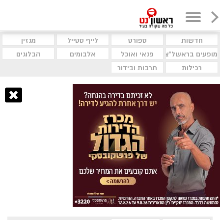
חדשות
ספורט
לייף סטייל
מגזין
מופעים בראשל"צ
פנאי ואוכל
אלבומים
הבלוגים
רכילות
תרבות ובידור