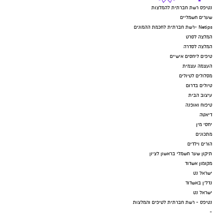
נטיפס רשת חברתית להמלצות
שערים חשמליים
Netips -רשת חברתית לחכמת ההמונים
המלצה לסרט
המלצה לסדרה
טיפים ליחסים אישיים
העצמה עצמית
מסלולים לטיולים
טיולים בדרום
עיצוב הבית
טיפוח ואופנה
דיאטה
יחסי מין
מתכונים
הורים וילדים
תיקון שער חשמלי בראשון לציון
מקומון אשדוד
ישראל נט
נדל"ן באשדוד
ישראל נט
נטיפס - רשת חברתית לטיפים והמלצות
-