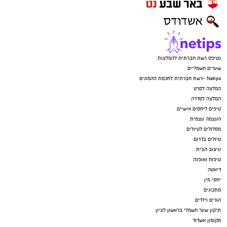
נטיפס רשת חברתית להמלצות
שערים חשמליים
Netips -רשת חברתית לחכמת ההמונים
המלצה לסרט
המלצה לסדרה
טיפים ליחסים אישיים
העצמה עצמית
מסלולים לטיולים
טיולים בדרום
עיצוב הבית
טיפוח ואופנה
דיאטה
יחסי מין
מתכונים
הורים וילדים
תיקון שער חשמלי בראשון לציון
מקומון אשדוד