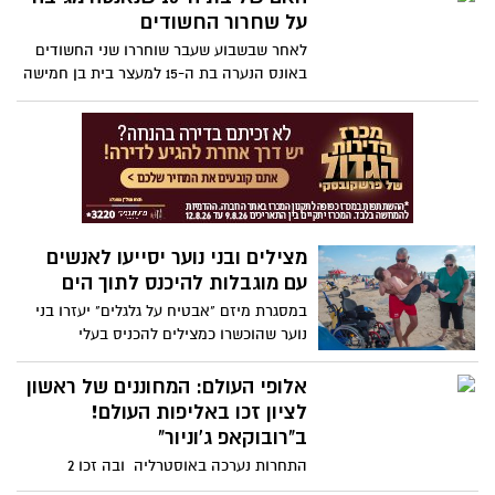
על שחרור החשודים
לאחר שבשבוע שעבר שוחררו שני החשודים
באונס הנערה בת ה-15 למעצר בית בן חמישה
ימים, לקתה הנערה בהלם וחרדה, האם מגיבה
על שחרורם - "הילדה מפוחדת, מבוהלת
ומרגישה חרדה עצומה"
מצילים ובני נוער יסייעו לאנשים
עם מוגבלות להיכנס לתוך הים
במסגרת מיזם "אבטיח על גלגלים" יעזרו בני
נוער שהוכשרו כמצילים להכניס בעלי
מוגבלויות למים
אלופי העולם: המחוננים של ראשון
לציון זכו באליפות העולם!
ב"רובוקאפ ג'וניור"
התחרות נערכה באוסטרליה ובה זכו 2
קבוצות המחוננים מהמרכז למחוננים רון ורדי