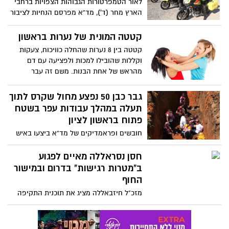
לאור הטמפרטורות הגבוהות הצפויות ברחבי
הארץ מחר (ד'), מד"א מפרסם הנחיות לציבור
על מנת לצמצם פגיעות אפשריות. במגן דוד
אדום מזכירים לנהגים שלא משאירים ילדים
קטטה המונית של נערות בראשון
ותינוקות ברכב אף לא לרגע, גם אם המזגן
קטטה בין 8 נערות שהחלה כוויכוח, צעקות
ברכב דולק במקרה אובך מומלץ להישאר
וקללות שהובילו למכות ולפציעה עם דם
בבית במזגן, ובכל מקרה יש לנקוט אמצעי
מהראש של אחת הבנות. משם זה עבר
זהירות ולגלות ערנות מרבית
לתלונה במשטרה.
גבר כבן 50 נפצע מחול שקרס לתוך
תעלה במהלך עבודות עפר בשטח
פתוח בראשון לציון
חובשים ופראמדיקים של מד"א ביצעו באיש
פעולות החייאה והוא פונה לבי"ח אסף הרופא
במצב אנוש
חסן נסראללה מאיים לפגוע
ב"מטרות רגישות" בדרום ובמישור
החוף
מזכ"ל חיזבאללה מציג את תוכנית התקיפה
שלו - "צריך להפגיז את העורף של ישראל ב-
הכי חשוב זה מישור החוף הישראלי, החלק
הכי קטן גאוגרפית במפת האויב. החל מצפון