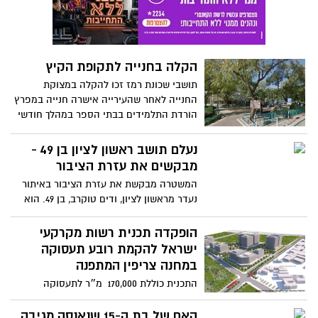
נתניה ועד לדרום אשדוד, מדובר בקטע של
כ-70 ק"מ. יש מקומות שהרוחב, עד הגדה, זה
14 עד 20 ק"מ. ויש לנו את המפה הזאת בחדר
המבצעים שלנו. "אנחנו לא צריכים לפגוע
הקלה בחנייה לתקופת הקיץ
בחיילים. במקום לבזבז את הטילים על הצפון
אנחנו נלך לאזור הזה". אך הוא מוסיף -"בגלל
תושבי שכונת רמז זכו להקלה במצוקת
משוואת ההרתעה אני לא רואה מלחמה בין
החנייה לאחר שהעירייה אישרה חנייה במפרץ
ישראל ללבנון באופק".
הורדת התלמידים בבתי הספר במהלך חודשי
הקיץ. מפרצי החנייה המיועדים להורדת
תלמידים סמוך לבתי הספר, נותרים ללא
נעלם תושב ראשון לציון בן 49 -
שימוש במהלך חופשת הקיץ, לכן הוחלט
מבקשים את עזרת הציבור
לכסות את התמרורים במפרצים אלו בשכונת
המשטרה מבקשת את עזרת הציבור באיתור
רמז ולאפשר לתושבים לחנות בהם בתקופה
נעדר מראשון לציון, ודים טוקרב, בן 49. הוא
זו.
נראה בפעם האחרונה אתמול בשעות
הצהריים, ברחוב רוטשילד בראשון לציון ומאז
הופקדה תכנית רשות מקרקעי
נעלמו עקבותיו.
ישראל להקמת רובע תעסוקה
במחנה צריפין המתפנה
התכנית כוללת 170,000 מ״ר לתעסוקה
ולמסחר, 300 יחידות דיור מיוחד ו- 56,000
מ״ר למבנים ומוסדות ציבור
האם של בת ה-15 שנאנסה מגיבה