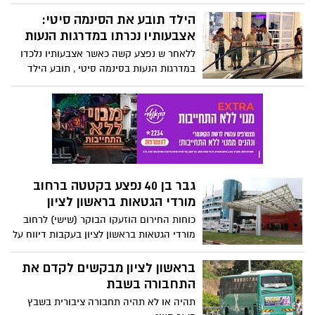
המלאה
הילד תובע את הסינמה סיטי:
אצבעותיו נכרתו במדרגות הנעות
ללאחר ש נפצע קשה כאשר אצבעותיו נלכדו
במדרגות הנעות בסינמה סיטי , תובע הילד
במיליון וחצי מיליון שקלים את מתחם
הקולנוע. סינמה סיטי: "טרם קיבלנו את כתב
התביעה"
גבר בן 40 נפצע בקטטה ברחוב
מורדי הגטאות בראשון לציון
כוחות החירום הוזעקו הבוקר (שישי) לרחוב
מורדי הגטאות בראשון לציון בעקבות דיווח על
קטטה. פצוע כבן 40 פונה ל'אסף הרופא'
במצב בינוני
בראשון לציון מבקשים לקדם את
התחבורה בשבת
תהיה או לא תהיה תחבורה ציבורית בשבץ