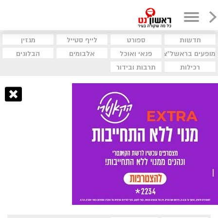
חדשות
ספורט
לייף סטייל
מגזין
מופעים בראשל"צ
פנאי ואוכל
אלבומים
הבלוגים
רכילות
תרבות ובידור