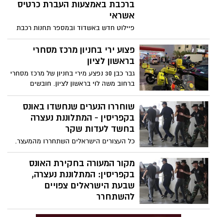
ברכבת באמצעות העברת כרטיס
אשראי
פיילוט חדש באשדוד ובמספר תחנות רכבת
נוספות, יאפשר לעלות לרכבת ללא רכישת
כרטיס או הטענת רב קו באמצעות שבב מיוחד
פצוע ירי בחניון מרכז מסחרי
המותקן על גבי כרטיסי ישראכרט חדשים.
בראשון לציון
גבר כבן 30 נפצע מירי בחניון של מרכז מסחרי
ברחוב משה לוי בראשון לציון. חובשים
ופראמדיקים של מד"א מעניקים טיפול רפואי
ומפנים לבי"ח וולפסון גבר כבן 30 במצב קשה
שוחררו הנערים שנחשדו באונס
ילא יציב.
בקפריסין - המתלוננת נעצרה
בחשד לעדות שקר
כל העצורים הישראלים השתחררו מהמעצר.
המתלוננת נחקרה במשך הלילה במשטרת
קפריסין. לטענת עורך דינם של החשודים:
מקור המעורה בחקירת האונס
"הגרסה שלה התבררה כשקרית באמצעות
בקפריסין: המתלוננת נעצרה,
ראיות שהבאנו ". החשוד המרכזי על
שבעת הישראלים צפויים
המתלוננת: "שאלוהים ישלם לה, צריך להחתים
להשתחרר
בחורות על חוזה". המתלוננת הבריטית נעצרה,
כל העצורים הישראלים צפויים להשתחרר
ועל פי החשד בדתה אונס כי כעסה שצולמה