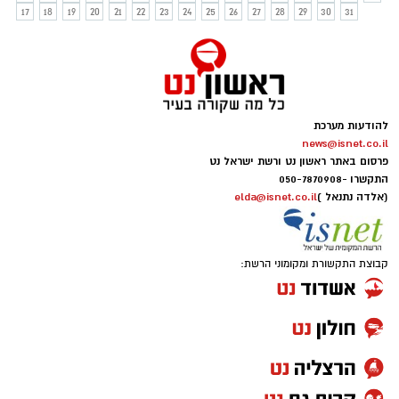
17
18
19
20
21
22
23
24
25
26
27
28
29
30
31
להודעות מערכת
news@isnet.co.il
פרסום באתר ראשון נט ורשת ישראל נט
התקשרו -
050-7870908
(אלדה נתנאל )
elda@isnet.co.il
קבוצת התקשורת ומקומוני הרשת: