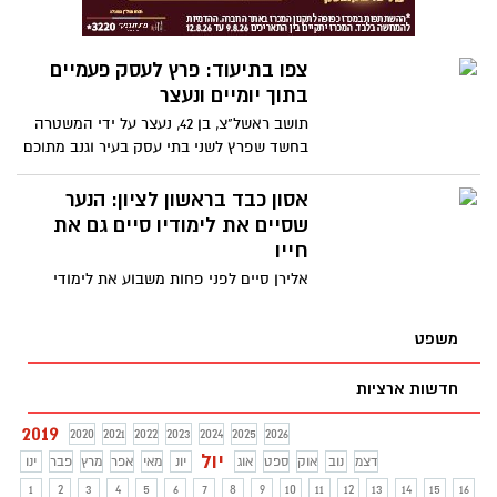
וחלקם מוסיפים כי הם אף לא מצליחים
להתחבר כלל לשירותים אלו
צפו בתיעוד: פרץ לעסק פעמיים
בתוך יומיים ונעצר
תושב ראשל"צ, בן 42, נעצר על ידי המשטרה
בחשד שפרץ לשני בתי עסק בעיר וגנב מתוכם
רכוש. צפו בתיעוד ממצלמות האבטחה
אסון כבד בראשון לציון: הנער
שסיים את לימודיו סיים גם את
חייו
אלירן סיים לפני פחות משבוע את לימודי
התיכון, במקיף הדתי אוריה שבראשון לציון.
הוא נסע עם חבריו לאילת כדי לחגוג את
משפט
החופש הגדול. אלא שהבילוי הסתיים
בטרגדיה.
חדשות ארציות
2019
2020
2021
2022
2023
2024
2025
2026
יול
דצמ
נוב
אוק
ספט
אוג
יונ
מאי
אפר
מרץ
פבר
ינו
1
2
3
4
5
6
7
8
9
10
11
12
13
14
15
16