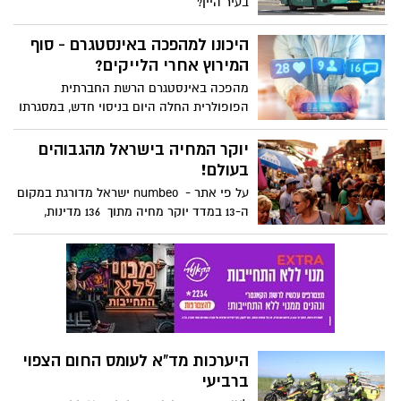
בעיר היין?
היכונו למהפכה באינסטגרם - סוף
המירוץ אחרי הלייקים?
מהפכה באינסטגרם הרשת החברתית
הפופולרית החלה היום בניסוי חדש, במסגרתו
תחביא את הצגת מספר הלייקים בתמונות
המוצגות באפליקציה. המשתמשים עדיין יוכלו
יוקר המחיה בישראל מהגבוהים
לראות את מספר האנשים שעשו לייק
בעולם!
לתמונות שלהם - אך לא את כמות הלייקים
על פי אתר - numbeo ישראל מדורגת במקום
בתמונות של אחרים כך שגם לא יהיה ניתן
ה-13 במדד יוקר מחיה מתוך 136 מדינות,
לדעת כמה קיבלנו לייקים על התמונה שלנו.
יקרה יותר מהונג קונג (מקום 14) וצרפת
האם מדובר במהפכה פסיכולוגית של ממש
(מקום 18) הידועות ביוקר המחייה שלהן.
שתוריד לחץ משמעותי מהגולשים ואת
הפרובוקציות?
היערכות מד"א לעומס החום הצפוי
ברביעי