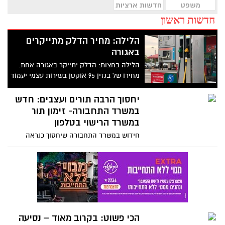
משפט
חדשות ארציות
חדשות ראשון
הלילה: מחיר הדלק מתייקרים
באגורה
הלילה בחצות: הדלק יתייקר באגורה אחת.
מחירו של בנזין 95 אוקטן בשירות עצמי יעמוד
על 6.26 שקלים לליטר. ביולי נרשמה עלייה של
כ 1.8% במחיר הבנזין
יחסוך הרבה תורים ועצבים: חדש
במשרד התחבורה- זימון תור
במשרד הרישוי בטלפון
חידוש במשרד התחבורה שיחסוך כנראה
הרבה תורים ועצבים: מהיום (ב') ניתן להזמין
תור למשרדי הרישוי גם במוקד הטלפוני ולא
רק באמצעות אתר האינטרנט של משרד
התחבורה או באפליקציה בלבד. בנוסף
לחידוש יוכלו מזמיני התור לקבל 24 שעות
לפני המועד שקבעו תזכורת לנייד
הכי פשוט: בקרוב מאוד – נסיעה