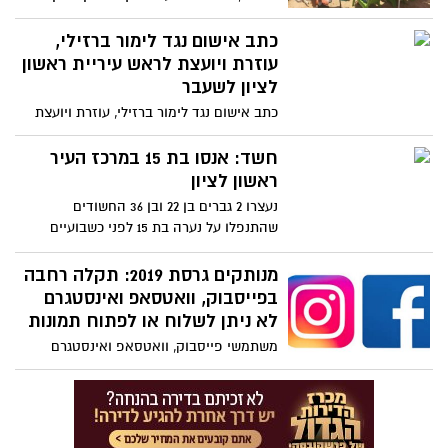
בזכות החלטה חדשה של מחזיק תיק החופים
עידן מזרחי תקבלו הנחות בחוף גם אם אתם
כתב אישום נגד לימור ברזילי,
מתגוררים בעיר אחרת. ומה המחירים? כל
עוזרת ויועצת לראש עיריית ראשון
הפרטים לפניכם
לציון לשעבר
כתב אישום נגד לימור ברזילי, עוזרת ויועצת
לראש עיריית ראשון לציון לשעבר, במסגרת
פרשת פינוי מוקשים, בגין מרמה והפרת
חשד: אנסו בת 15 במרכז העיר
אמונים. כתב האישום הוגש במסגרת הסדר
ראשון לציון
טיעון שנחתם עם הנאשמת.
נעצרו 2 גברים בן 22 ובן 36 החשודים
שהתנפלו על נערה בת 15 לפני כשבועיים
במרכז ראשון לציון, הכו אותה ואנסו אותה.
מנותקים גרסת 2019: תקלה רחבה
בפייסבוק, וואטסאפ ואינסטגרם
לא ניתן לשלוח או לפתוח תמונות
משתמשי פייסבוק, וואטסאפ ואינסטגרם
בישראל ובמדינות אחרות מדווחים משעות
אחר הצהריים של יום רביעי על תקלות
בשירותים אלו. הגולשים מדווחים כי לא ניתן
לפתוח תמונות בוואטסאפ ובאינסטגרם,