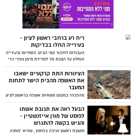
העירייה והעומד בראשה שמגלים שיתוף
פעולה ונכונות לעזור".
ריח רע ברחבי ראשון לציון -
בעירייה החלו בבדיקות
העבודות לחיבור קווי הביוב הסתיימו ובעירייה
הוחלט על הצבת מד למדידת מימן גופרי כדי
שכל חריגה תדווח בזמן אמת - התקווה
שפעולות עליהם הוחלט, יצמצמו את מטרדי
הצינורות התת קרקעיים ישאבו
הריחות באזור מערב העיר
את האשפה מהבית הישר לתחנת
המעבר
מהפכה? במקום משאיות אשפה בראשון לציון
מתכננים הקמת מערכת אשפה פניאומטית
בשכונות החדשות במזרח העיר, ש"תשאב" את
הבעל ראה את תגובת אשתו
הפסולת בצינורות תת קרקעיים הישר לתחנת
לפוסט של מורן אייזנשטיין -
המעבר
והגיש בקשה להתגרש
תושבת ראשון הגיבה בפוסט , שהיא "מחכה