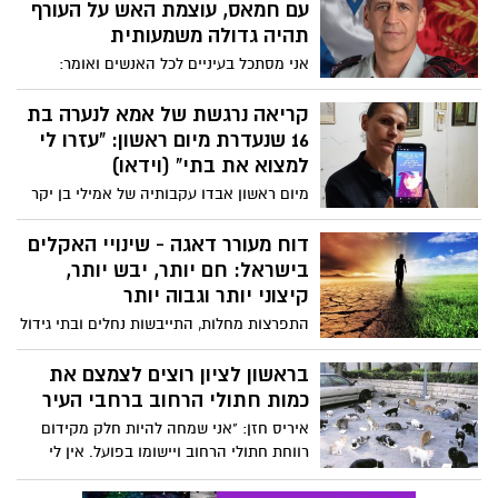
עם חמאס, עוצמת האש על העורף
תהיה גדולה משמעותית
אני מסתכל בעיניים לכל האנשים ואומר:
עוצמת האש תהיה גדולה. צריך להכיר את זה.
צריך להתכונן לזה. צריך להתכונן לזה צבאית.
קריאה נרגשת של אמא לנערה בת
צריך להתכונן לזה מבחינת הרשויות האזרחיות
16 שנעדרת מיום ראשון: "עזרו לי
וצריך להתכונן לזה גם מנטלית" כך מכין
למצוא את בתי" (וידאו)
הרמטכ"ל כוכבי את האזרחים
מיום ראשון אבדו עקבותיה של אמילי בן יקר
בת ה-16. האמא סילביה חוששת לחיי ביתה
ובקריאה נרגשת כאן באשדוד נט מבקשת את
דוח מעורר דאגה - שינויי האקלים
עזרת הציבור
בישראל: חם יותר, יבש יותר,
קיצוני יותר וגבוה יותר
התפרצות מחלות, התייבשות נחלים ובתי גידול
לחים, שריפות, האקלים יכווץ את הכלכלה
העולמית עד סוף המאה וגם את כלכלתה של
בראשון לציון רוצים לצמצם את
ישראל, שינויי האקלים על מדינות שכנות
כמות חתולי הרחוב ברחבי העיר
עלולה להוביל לאיום אסטרטגי ולמתח
איריס חזן: "אני שמחה להיות חלק מקידום
בגבולות, התפשטות וריבוי מזיקים ועוד - זאת
רווחת חתולי הרחוב ויישומו בפועל. אין לי
התחזית הקודרת שעולה בימים אלו בוועידת
ספק שעוד אמשיך לפעול בתחום יחד עם
מדריד - מהן הפתרונות?