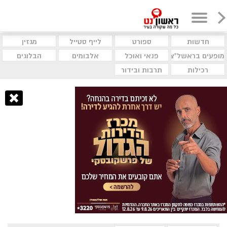
חדשות
ספורט
לייף סטייל
מגזין
מופעים בראשל"צ
פנאי ואוכל
אלבומים
הבלוגים
רכילות
תרבות ובידור