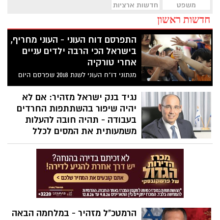
משפט
חדשות ארציות
חדשות ראשון
התפרסם דוח העוני - העוני מחריף,
בישראל הכי הרבה ילדים עניים
אחרי טורקיה
מנתוני דו"ח העוני לשנת 2018 שפרסם היום
(ג') המוסד לביטוח לאומי עולה כי - ישראל
נמצאת בתחתית של התחתית בשיעור העוני
נגיד בנק ישראל מזהיר: אם לא
בהשוואה למדינות המפותחות בעולם. ומי לא
יהיה שיפור בהשתתפות החרדים
מודאג מהתוצאות העגומות?
בעבודה - תהיה חובה להעלות
משמעותית את המסים לכלל
תושבי ישראל
אם המדינה לא תפעל לשילוב החרדים
בעבודה, המצב הכלכלי בישראל יהיה בכי רע
יותר ויותר בכל שנה ורע מאוד בעוד עשור
הרמטכ"ל מזהיר - במלחמה הבאה