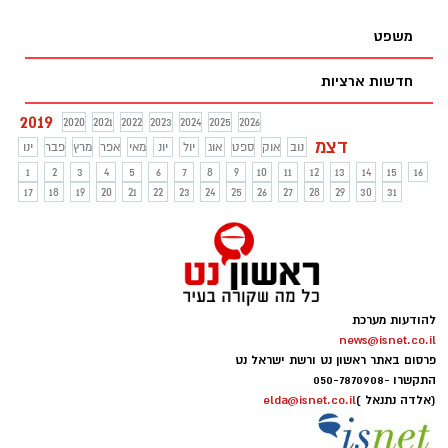
כי בעלה יעוף מחייה". הבעל שקרא את
הפוסט צילם את המסך והגיש בקשה
משפט
לגירושים. האישה - " לא רציתי להתגרש, סתם
כתבתי"
חדשות ארציות
2019
2020
2021
2022
2023
2024
2025
2026
דצמ
נוב
אוק
ספט
אוג
יול
יונ
מאי
אפר
מרץ
פבר
ינו
1
2
3
4
5
6
7
8
9
10
11
12
13
14
15
16
17
18
19
20
21
22
23
24
25
26
27
28
29
30
31
להודעות מערכת
news@isnet.co.il
פרסום באתר ראשון נט ורשת ישראל נט
התקשרו -
050-7870908
(אלדה נתנאל )
elda@isnet.co.il