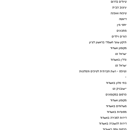
טיולים בדרום
עיצוב הבית
טיפוח ואופנה
דיאטה
יחסי מין
מתכונים
הורים וילדים
תיקון שער חשמלי בראשון לציון
מקומון אשדוד
ישראל נט
נדל"ן באשדוד
ישראל נט
נטיפס - רשת חברתית לטיפים והמלצות
-
בתי מלון באשדוד
יישובניק נט
פרסום במקומונים
מקומון אשדוד
משלוחים באשדוד
מסעדות באשדוד
דירות למכירה באשדוד
דירות להשכרה באשדוד
פרסום עסק באשדוד