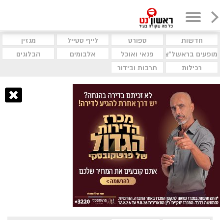
חדשות
ספורט
לייף סטייל
מגזין
מופעים בראשל"צ
פנאי ואוכל
אלבומים
הבלוגים
רכילות
תרבות ובידור