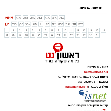
חדשות ארציות
2019
2020
2021
2022
2023
2024
2025
2026
ינו
דצמ
נוב
אוק
ספט
אוג
יול
יונ
מאי
אפר
מרץ
פבר
1
2
3
4
5
6
7
8
9
10
11
12
13
14
15
16
17
18
19
20
21
22
23
24
25
26
27
28
29
30
31
להודעות מערכת
news@isnet.co.il
פרסום באתר ראשון נט ורשת ישראל נט
התקשרו -
050-7870908
(אלדה נתנאל )
elda@isnet.co.il
קבוצת התקשורת ומקומוני הרשת: