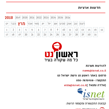
חדשות ארציות
2018
2019
2020
2021
2022
2023
2024
2025
2026
מרץ
דצמ
נוב
אוק
ספט
אוג
יול
יונ
מאי
אפר
פבר
ינו
1
2
3
4
5
6
7
8
9
10
11
12
13
14
15
16
17
18
19
20
21
22
23
24
25
26
27
28
29
30
31
להודעות מערכת
news@isnet.co.il
פרסום באתר ראשון נט ורשת ישראל נט
התקשרו -
050-7870908
(אלדה נתנאל )
elda@isnet.co.il
קבוצת התקשורת ומקומוני הרשת: