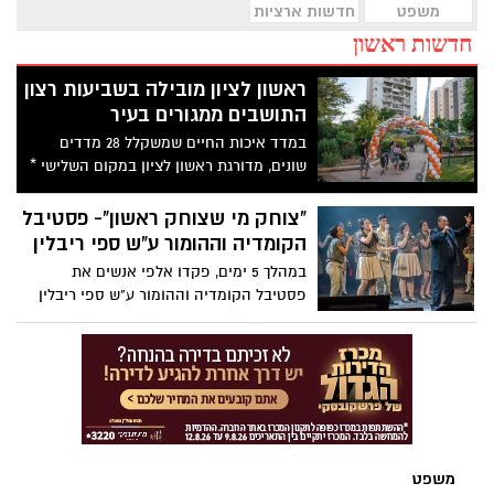
משפט
חדשות ארציות
חדשות ראשון
ראשון לציון מובילה בשביעות רצון
התושבים ממגורים בעיר
במדד איכות החיים שמשקלל 28 מדדים
שונים, מדורגת ראשון לציון במקום השלישי *
מלבד מגורים, ראשון לציון מדורגת במקום
הראשון בניקיון, גנים ופארקים, עבודה, פינוי
"צוחק מי שצוחק ראשון"- פסטיבל
אשפה וציפיות לגבי בעתיד
הקומדיה וההומור ע"ש ספי ריבלין
במהלך 5 ימים, פקדו אלפי אנשים את
פסטיבל הקומדיה וההומור ע"ש ספי ריבלין
בהיכל התרבות ראשל"צ, שזכה להצלחה
גדולה. הקהל נהנה ממגוון רחב של אירועים,
מופעי בכורה, הפקות מקור ושילובים מיוחדים
שנרקמו במיוחד לפסטיבל, בהם לקחו מיטב
הקומיקאים, האומנים, היוצרים והשחקנים של
ישראל.
משפט