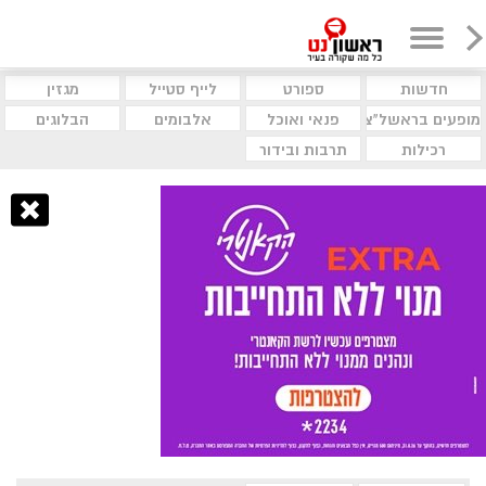
חדשות
ספורט
לייף סטייל
מגזין
מופעים בראשל"צ
פנאי ואוכל
אלבומים
הבלוגים
רכילות
תרבות ובידור