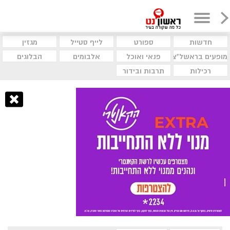
חדשות
ספורט
לייף סטייל
מגזין
מופעים בראשל"צ
פנאי ואוכל
אלבומים
הבלוגים
רכילות
תרבות ובידור