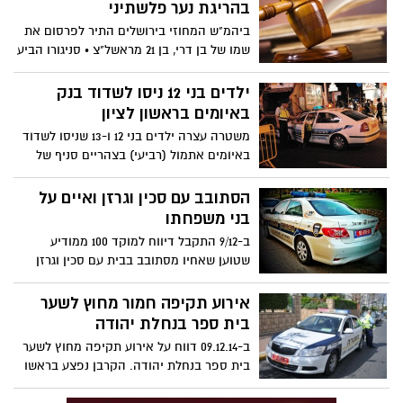
בהריגת נער פלשתיני
ביהמ"ש המחוזי בירושלים התיר לפרסום את
שמו של בן דרי, בן 21 מראשל"צ • סניגורו הביע
חשש ממעשי נקמה: "פעל בשירות המדינה"
ילדים בני 12 ניסו לשדוד בנק
באיומים בראשון לציון
משטרה עצרה ילדים בני 12 ו-13 שניסו לשדוד
באיומים אתמול (רביעי) בצהריים סניף של
בנק לאומי ברחוב זד"ל בראשון לציון. הבוקר
הם יובאו לבית המשפט לדיון בבקת המשטרה
הסתובב עם סכין וגרזן ואיים על
להאריך את מעצרם.
בני משפחתו
ב-9/12 התקבל דיווח למוקד 100 ממודיע
שטוען שאחיו מסתובב בבית עם סכין וגרזן
ומאיים. שוטרים הגיעו למקום פגשו במודיע,
החשוד נעל את עצמו בחדר וסירב לפתוח את
אירוע תקיפה חמור מחוץ לשער
הדלת
בית ספר בנחלת יהודה
ב-09.12.14 דווח על אירוע תקיפה מחוץ לשער
בית ספר בנחלת יהודה. הקרבן נפצע בראשו
ופונה ע"י מד"א במצב קל –בינוני .