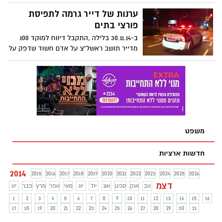
דגן, לא הייתה קשורה בכיסא בטיחות
המותאם לגילה, כמתחייב בחוק, אלא לבוסטר.
ערנות של דייר גרמה לתפיסת
המשטרה תבקש להאריך את מעצרו של הנהג
פורצי בתים
ב-30.11.14 בלילה ,התקבל דיווח למוקד 100
מדייר תושב ראשל"צ על אדם חשוד שדפק על
דלתו, החשוד טען כי הוא מחפש בחור ונקב
בשם , ומאחר ולא קיים דייר בשם זה הדבר
עורר את חשדו של המתלונן כי יתכן ומדובר
בפורצים החשוד יצא מהבניין עם חשוד נוסף
עלה לרכב ונסעו מהמקום .
משפט
חדשות ארציות
2014
2015
2016
2017
2018
2019
2020
2021
2022
2023
2024
2025
2026
דצמ
נוב
אוק
ספט
אוג
יול
יונ
מאי
אפר
מרץ
פבר
ינו
1
2
3
4
5
6
7
8
9
10
11
12
13
14
15
16
17
18
19
20
21
22
23
24
25
26
27
28
29
30
31