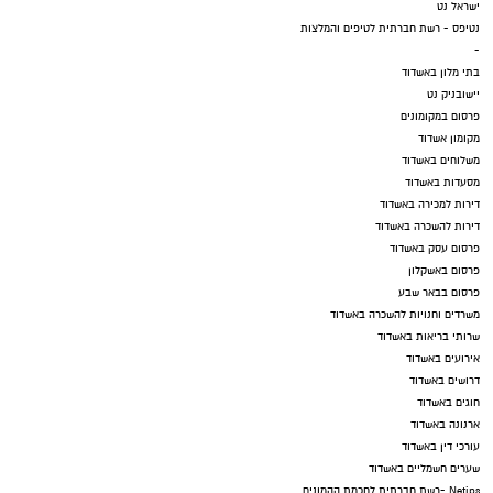
ישראל נט
נטיפס - רשת חברתית לטיפים והמלצות
-
בתי מלון באשדוד
יישובניק נט
פרסום במקומונים
מקומון אשדוד
משלוחים באשדוד
מסעדות באשדוד
דירות למכירה באשדוד
דירות להשכרה באשדוד
פרסום עסק באשדוד
פרסום באשקלון
פרסום בבאר שבע
משרדים וחנויות להשכרה באשדוד
שרותי בריאות באשדוד
אירועים באשדוד
דרושים באשדוד
חוגים באשדוד
ארנונה באשדוד
עורכי דין באשדוד
שערים חשמליים באשדוד
Netips -רשת חברתית לחכמת ההמונים