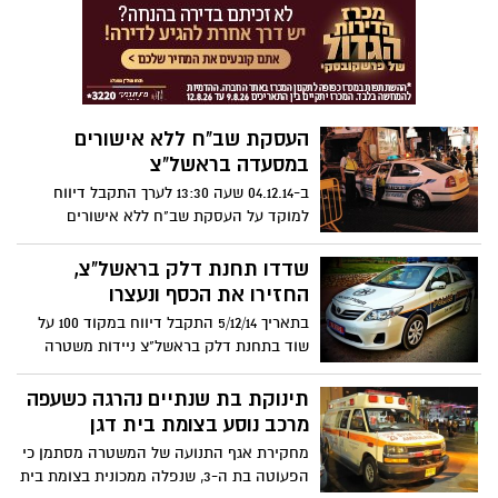
העסקת שב"ח ללא אישורים
במסעדה בראשל"צ
ב-04.12.14 שעה 13:30 לערך התקבל דיווח
למוקד על העסקת שב"ח ללא אישורים
במסעדה בראשל"צ.שוטרים הגיעו למסעדה
ופגשו בבעל המסעדה שבתחקור אמר שיש לו
שדדו תחנת דלק בראשל"צ,
עובד שעובד כמה שבועות אצלו ולטענתו לא
החזירו את הכסף ונעצרו
בדק לו אישורים.
בתאריך 5/12/14 התקבל דיווח במקוד 100 על
שוד בתחנת דלק בראשל"צ ניידות משטרה
שהגיעו למקום חברו למודיע שהצביע להם על
שני חשודים שהיו אצלו בתחנת דלק
תינוקת בת שנתיים נהרגה כשעפה
מרכב נוסע בצומת בית דגן
מחקירת אגף התנועה של המשטרה מסתמן כי
הפעוטה בת ה-3, שנפלה ממכונית בצומת בית