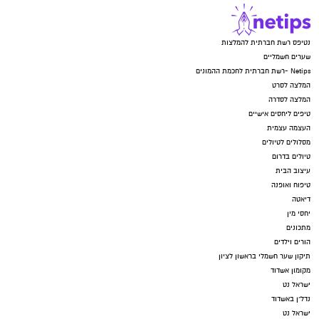
נטיפס רשת חברתית להמלצות
שערים חשמליים
Netips -רשת חברתית לחכמת ההמונים
המלצה לסרט
המלצה לסדרה
טיפים ליחסים אישיים
העצמה עצמית
מסלולים לטיולים
טיולים בדרום
עיצוב הבית
טיפוח ואופנה
דיאטה
יחסי מין
מתכונים
הורים וילדים
תיקון שער חשמלי בראשון לציון
מקומון אשדוד
ישראל נט
נדל"ן באשדוד
ישראל נט