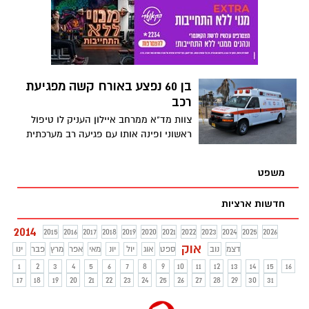
הקורבן נפצע אנושות והוא מאושפז כשסביבו
אבטחה כבדה
בן 60 נפצע באורח קשה מפגיעת
רכב
צוות מד"א ממרחב איילון העניק לו טיפול
ראשוני ופינה אותו עם פגיעה רב מערכתית
לבית החולים תל השומר.
משפט
חדשות ארציות
2014
2015
2016
2017
2018
2019
2020
2021
2022
2023
2024
2025
2026
אוק
דצמ
נוב
ספט
אוג
יול
יונ
מאי
אפר
מרץ
פבר
ינו
1
2
3
4
5
6
7
8
9
10
11
12
13
14
15
16
17
18
19
20
21
22
23
24
25
26
27
28
29
30
31