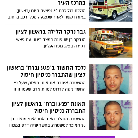
במרכז העיר
הולכת רגל כבת 60 נפצעה היום (ראשון)
באורח קשה לאחר שנפגעה מכלי רכב ברחוב
ז'בוטינסקי בראשון לציון.
גבר נדקר הלילה בראשון לציון
הנדקר בן 59 פונה במצב בינוני עם פצעי
דקירה בפלג גופו העליון.
נלכד החשוד ב"פגע וברח" בראשון
לציון שהתברר כניסיון חיסול
המשטרה איתרה את איתי מנצור, שעל פי
החשד ניסה לדרוס למוות אדם שעמו היה
מצוי בסכסוך, בדירת מסתור במושב בשפלה.
מנצור, שלאחר האירוע הוכרז עבריין נמלט,
תאונת "פגע וברח" בראשון לציון
יובא היום לדיון בהארכת מעצרו
התבררה כניסיון חיסול
המשטרה מנהלת מצוד אחר איתי מנצור, בן
30 המוכר למשטרה, בחשד שזה דרס במכוון
אדם בחודש שעבר בשל סכסוך בין השניים.