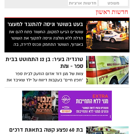
משפט
חדשות ארציות
חדשות ראשון
בעט בשוטר וניסה להתנגד למעצר
שוטרים הגיעו למקום, החשוד פתח להם את
הדלת ללא חולצה וניסה לתקוף את השוטר
באגרוף, השוטר התחמק ונכנס לדירה, בה
שהה עם עוד שני חברים.
טרגדיה בעיר: בן 12 התמוטט בבית
ספר - ומת
צוות של מגן דוד אדום הוזעק לבית ספר
"חפץ חיים" בעקבות דיווח על ילד שאיבד את
הכרתו. הפרמדיקים מצאו את בן ה-12 במצב
אנוש ופינו אותו, תוך כדי פעולות החייאה,
לבית החולים - שם קבעו רופאים את מותו.
ההערכה: לקה בדום לב
בת 60 נפצע קשה בתאונת דרכים