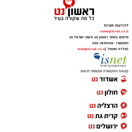
להודעות מערכת
news@isnet.co.il
פרסום באתר ראשון נט ורשת ישראל נט
התקשרו -
050-7870908
(אלדה נתנאל )
elda@isnet.co.il
קבוצת התקשורת ומקומוני הרשת: