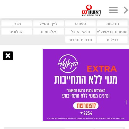
חדשות
ספורט
לייף סטייל
מגזין
מופעים בראשל"צ
פנאי ואוכל
אלבומים
הבלוגים
רכילות
תרבות ובידור