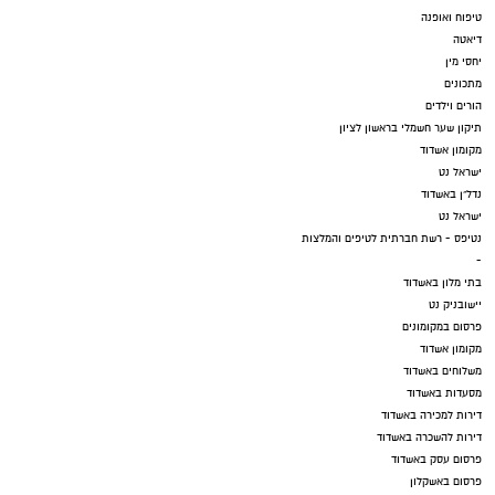
טיפוח ואופנה
דיאטה
יחסי מין
מתכונים
הורים וילדים
תיקון שער חשמלי בראשון לציון
מקומון אשדוד
ישראל נט
נדל"ן באשדוד
ישראל נט
נטיפס - רשת חברתית לטיפים והמלצות
-
בתי מלון באשדוד
יישובניק נט
פרסום במקומונים
מקומון אשדוד
משלוחים באשדוד
מסעדות באשדוד
דירות למכירה באשדוד
דירות להשכרה באשדוד
פרסום עסק באשדוד
פרסום באשקלון