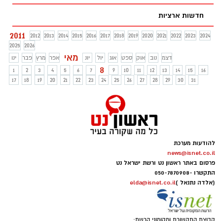
חדשות ארציות
2011
2012
2013
2014
2015
2016
2017
2018
2019
2020
2021
2022
2023
2024
2025
2026
מאי
דצמ
נוב
אוק
ספט
אוג
יול
יונ
אפר
מרץ
פבר
ינו
8
1
2
3
4
5
6
7
9
10
11
12
13
14
15
16
17
18
19
20
21
22
23
24
25
26
27
28
29
30
31
להודעות מערכת
news@isnet.co.il
פרסום באתר ראשון נט ורשת ישראל נט
התקשרו -
050-7870908
(אלדה נתנאל )
elda@isnet.co.il
קבוצת התקשורת ומקומוני הרשת: