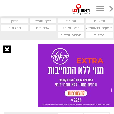
חדשות
ספורט
לייף סטייל
מגזין
מופעים בראשל"צ
פנאי ואוכל
אלבומים
הבלוגים
רכילות
תרבות ובידור