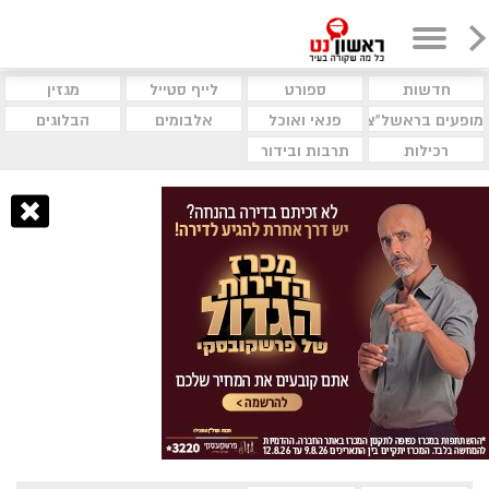
חדשות
ספורט
לייף סטייל
מגזין
מופעים בראשל"צ
פנאי ואוכל
אלבומים
הבלוגים
רכילות
תרבות ובידור