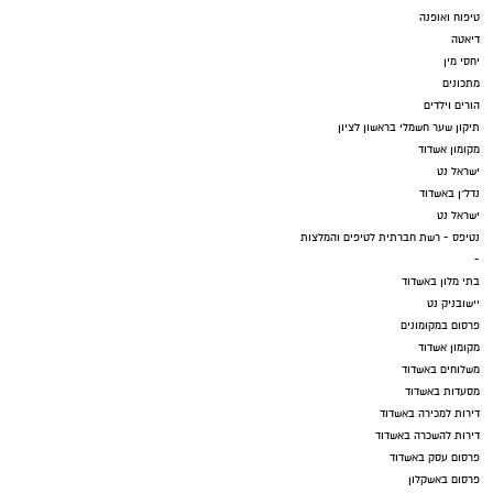
טיפוח ואופנה
דיאטה
יחסי מין
מתכונים
הורים וילדים
תיקון שער חשמלי בראשון לציון
מקומון אשדוד
ישראל נט
נדל"ן באשדוד
ישראל נט
נטיפס - רשת חברתית לטיפים והמלצות
-
בתי מלון באשדוד
יישובניק נט
פרסום במקומונים
מקומון אשדוד
משלוחים באשדוד
מסעדות באשדוד
דירות למכירה באשדוד
דירות להשכרה באשדוד
פרסום עסק באשדוד
פרסום באשקלון