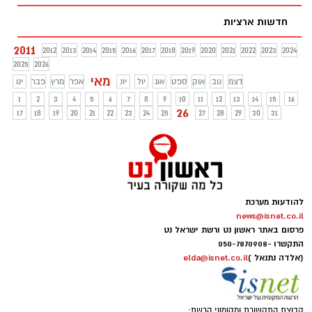
חדשות ארציות
2011
2012
2013
2014
2015
2016
2017
2018
2019
2020
2021
2022
2023
2024
2025
2026
מאי
דצמ
נוב
אוק
ספט
אוג
יול
יונ
אפר
מרץ
פבר
ינו
1
2
3
4
5
6
7
8
9
10
11
12
13
14
15
16
26
17
18
19
20
21
22
23
24
25
27
28
29
30
31
להודעות מערכת
news@isnet.co.il
פרסום באתר ראשון נט ורשת ישראל נט
התקשרו -
050-7870908
(אלדה נתנאל )
elda@isnet.co.il
קבוצת התקשורת ומקומוני הרשת: