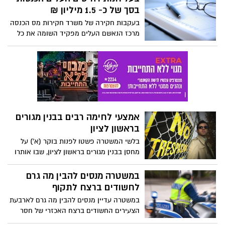
בסך של כ- 1.5 מיליון ₪
בעקבות חקירה של משרד חקירות מס הכנסה
מרכז הנאשם העלים מפקיד השומה את כל
הכנסותיו בסכום לא ידוע, ולא פחות מ-
1,470,000 ₪.
אמצעי לחימה רבים בבנין מגורים
בראשון לציון
בלשי המשטרה פשטו לפנות בוקר (א') על
מחסן בבנין מגורים בראשון לציון, שבו אותרו
אמצעי לחימה רבים. עקב כך, נעצרה עורכת
הדין ליאורה ברקו בחשד כי הפכה את המחסן
במשטרה מנסים להבין מה גרם
לימ"ח של אחד מארגוני הפשיעה בישראל.
לחשודים ברצח לתקוף
במשטרה עדיין מנסים להבין מה גרם לארבעת
הצעירים החשודים ברצח האכזרי של חסר
הבית בראשון לציון להתנפל עליו באלימות