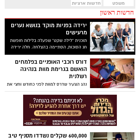
משפט
חדשות ארציות
חדשות ראשון
ירידה בפניות מוקד בנושא נערים
מרעישים
תוכנית "לילה שקט" שפעלה בלילות חופשת
חג הסוכות, הסתיימה בהצלחה. חלה ירידה
של 30% בפניות מוקד בנושא נערים מרעישים,
בהשוואה לשנת 2009.
דורס רוכבי האופניים בפלמחים
הואשם בגרימת מוות בנהיגה
רשלנית
נהג הצעיר שדרס למוות לפני כחודש וחצי את
רוכבי האופניים שלום גרוסמן ויצחק סימון
סמוך לנחל שורק הואשם בגרימת מוות בנהיגה
רשלנית ועבירות נוספות. בכתב ה
600,000 שקלים נשדדו מסניף טיב