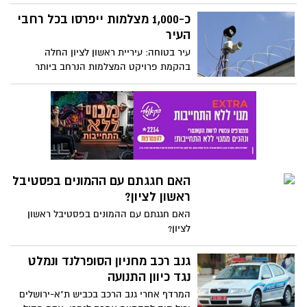
התכנון ממשיכים להתמהמה בכל הקשור
לאישורי תוכנית לחיזוק מבנים מפני רעידות
כ-1,000 מצלמות ייפרסו בכל רחבי
אדמה
העיר
עיר בטוחה: עיריית ראשון לציון החלה
בהקמת פרויקט המצלמות הנרחב ביותר
בישראל. כ-1,000 מצלמות שייפרסו ברחבי
העיר ויעבירו מידע למוקד העירוני.
האם חגגתם עם ההמונים בפסטיבל
ראשון לציון?
האם חגגתם עם ההמונים בפסטיבל ראשון
לציון?
גנב רכב מחניון הסופרלנד ונמלט
נגד כיוון התנועה
המרדף אחרי גנב הרכב בכביש ת"א-ירושלים