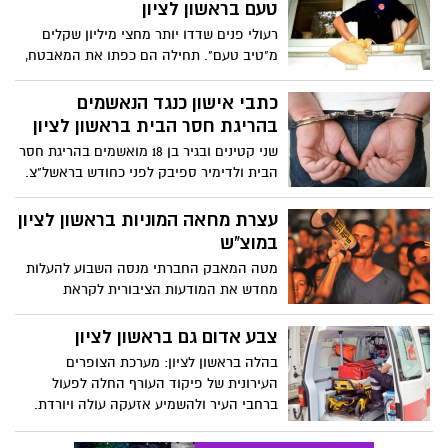
טעם בראשון לציון
רעולי פנים שדדו יותר מחצי מיליון שקלים
מ"טיב טעם". תחילה הם כפתו את המאבטח,
ואחר כך רוקנו לתוך תיק 600,000 שקלים
באיומי אקדח - ונמלטו
כתבי אישון כנגד הנאשמים
בהריגת חסר הבית בראשון לציון
שני קטינים ובגיר בן 18 מואשמים בהריגת חסר
הבית ולדימיר ספיבק לפני כחודש בראשל"צ.
לפי כתב האישום, השלושה החליטו להתעמת,
התנפלו עליהם ובעטו בראשם.
עצרת מחאה המוניות בראשון לציון
במוצ"ש
מטה המאבק החברתי מנסה השבוע להעלות
מחדש את המודעות הציבורית לקראת
ההפגנות שיתקיימו במוצאי שבת. מובילי
המחאה מוסרים עוד כי "לאחר יותר מ-100 ימי
צבע אדום גם בראשון לציון
מחאה, אנחנו מחריפים את המאבק וחוזרים
בהלה בראשון לציון: מערכת הצופרים
לרחובות.
העירונית של פיקוד העורף החלה לפעול
ברחבי העיר ולהשמיע אזעקה עולה ויורדת.
במשטרה בודקים את האירוע. למקודי
המשטרה הגיעו עוד ועוד טלפונים של אזרחים