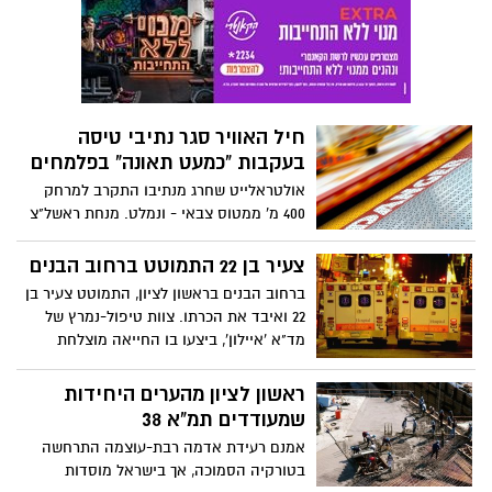
מבוהלים.
חיל האוויר סגר נתיבי טיסה
בעקבות "כמעט תאונה" בפלמחים
אולטראלייט שחרג מנתיבו התקרב למרחק
400 מ' ממטוס צבאי - ונמלט. מנחת ראשל"צ
הושבת, ו-450 הטייסים האזרחיים במקום
טוענים ל"ענישה קולקטיבית"
צעיר בן 22 התמוטט ברחוב הבנים
ברחוב הבנים בראשון לציון, התמוטט צעיר בן
22 ואיבד את הכרתו. צוות טיפול-נמרץ של
מד"א 'איילון', ביצעו בו החייאה מוצלחת
שבסיומה הוא פונה לבית החולים 'אסף
הרופא'
ראשון לציון מהערים היחידות
שמעודדים תמ"א 38
אמנם רעידת אדמה רבת-עוצמה התרחשה
בטורקיה הסמוכה, אך בישראל מוסדות