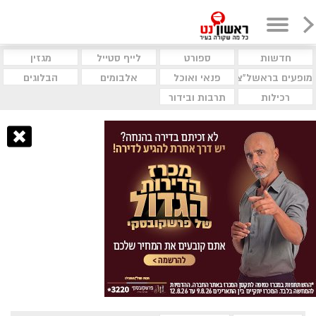
חדשות
ספורט
לייף סטייל
מגזין
מופעים בראשל"צ
פנאי ואוכל
אלבומים
הבלוגים
רכילות
תרבות ובידור