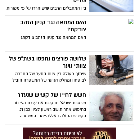
שליט
בין המחבלים הרבים שישוחררו על פי מקורות
פלסטינים גם וואליד אנג'ס שהעביר מטענים
ומתאבדים שהשתתפו לפיגוע במועדון
האם המחאה נגד קניון הזהב
השפילד בראשון לציון. נגזרו עליו 26 מאסרי
צודקת?
עולם.
האם המחאה נגד קניון הזהב צודקת?
שלושה פורצים נתפסו בשת"פ של
צוותי נוער
שיתוף פעולה בין צוות הנוער של החברה
לביטחון ומחלק הנוער של המשטרה הוביל
לתפיסתם של שלושה פורצים.
חשש לחייו של קשיש שנעדר
משטרת ישראל מבקשת את עזרת הציבור
בחיפוש אחר תושב ראשון לציון כבן 71.
הקשיש החולה באלצהיימר. המשטרה
מעריכה כ י קיים חשש ממשי לשלומו של
הנעדר ומבקשת את עזרת הציבור.