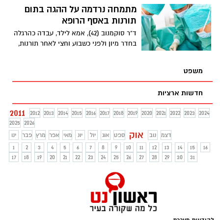
קשה כל כך...
מתמחה נרדמה על ההגה בתום
תורנות באסף הרופא
ד"ר סוקמנוב (42), אמא לילד, עבדה כהרגלה
בחדר מיון ולפני כשבוע וחצי לאחר תורנות,
בדרך חזרה לביתה עברה תאונת דרכים.
משפט
חדשות ארציות
2011
2012
2013
2014
2015
2016
2017
2018
2019
2020
2021
2022
2023
2024
2025
2026
אוק
דצמ
נוב
ספט
אוג
יול
יונ
מאי
אפר
מרץ
פבר
ינו
1
2
3
4
5
6
7
8
9
10
11
12
13
14
15
16
17
18
19
20
21
22
23
24
25
26
27
28
29
30
31