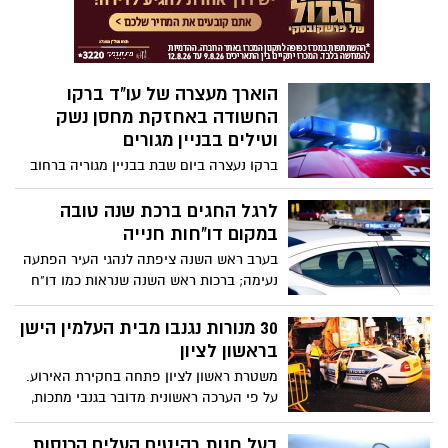
הוארך מעצרה של עו"ד ברקו
החשודה באחזקת מחסן נשק
וטילים בבניין מגורים
ברקו נעצרה ביום שבת בבניין מגוריה ברחוב
שלמה קפלינסקי בראשון לציון, לאחר
שבפשיטת המשטרה על מחסן בבניין גילו
לרגל החגים ברכת שנה טובה
החוקרים תחמושת רבה, הכוללת טילי לאו,
במקום דו"חות חנייה
אקדחים ולבנת חבלה.
בערב ראש השנה ציפתה לנהגי העיר הפתעה
נעימה; ברכות ראש השנה שנראות כמו דו"ח
חנייה הונחו על שמשות הרכבים החונים.
30 מנורות נגנבו מבית העלמין הישן
בראשון לציון
משטרת ראשון לציון פתחה בחקירת האירוע.
על פי הערכה ראשונית מדובר בגנבי מתכות,
שפשטו על בית העלמין והסירו את בתי
המנורה.
בעל חנות רהיטים העלים הכנסות