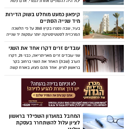
יכול היה להסתיים אחרת לגמרי. אדם פסול
נהיגה שגנב רכב מחניון הסופרלנד, ניסה
בתחילה להימלט אבל כשהבין שהוא עומד
קיפאון כמעט מוחלט בשוק הדירות
להיעצר הסתובב - ונמלט בנסיעה נגד כיוון
מיד שנייה הסתיים
התנועה.
בעיר, שבה נסגרו בקיץ 2010 על פי הלשכה
המרכזית לסטטיסטיקה יותר עסקות יד שנייה
מבכל עיר במרכז הארץ, היה מדובר בקיץ 2011
במתחם נדל"ני מת.
עובדים זרים דקרו אחד את השני
שני עובדים זרים מאריתריאה, כבני 25, דקרו
הערב (שבת) האחד את השני ברחוב בקר
בראשון לציון. אחד מהם פצוע באורח קשה
והשני באורח בינוני.
המחבל במועדון השפילד בראשון
לציון עלול להשתחרר בעסקת