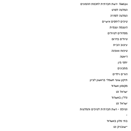
Netips -רשת חברתית לחכמת ההמונים
המלצה לסרט
המלצה לסדרה
טיפים ליחסים אישיים
העצמה עצמית
מסלולים לטיולים
טיולים בדרום
עיצוב הבית
טיפוח ואופנה
דיאטה
יחסי מין
מתכונים
הורים וילדים
תיקון שער חשמלי בראשון לציון
מקומון אשדוד
ישראל נט
נדל"ן באשדוד
ישראל נט
נטיפס - רשת חברתית לטיפים והמלצות
-
בתי מלון באשדוד
יישובניק נט