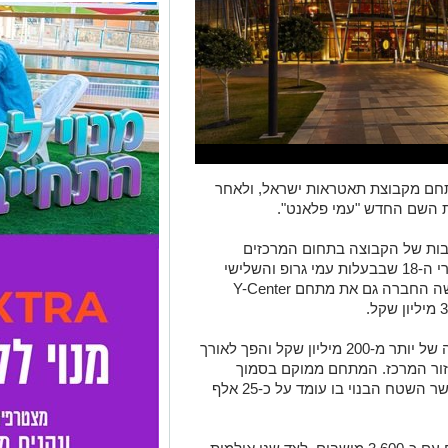
ם מקבוצת תאטראות ישראל, ולאחר
השם החדש "עמי פלאנט".
ות של הקבוצה בתחום המרכזים
המסחריים והפנאי. מדובר במתחם המסחרי ה-18 שבבעלות עמי גרופ והשלישי
הכולל פעילות בתי קולנוע. לפני כשנה רכשה החברה גם את מתחם Y-Center
מתחם פלאנט נפתח בשנת 2012 בהשקעה של יותר מ-200 מיליון שקל והפך לאורך
זור המרכז. המתחם ממוקם בסמוך
ומשתרע על פני כ-30 דונם, כאשר השטח הבנוי בו עומד על כ-25 אלף