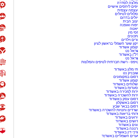
מלצה לסדרה
פים ליחסים אישיים
רוקים מול היצרן הרשום במאגר, חברת
עצמה עצמית
ם הנושאים את השמות
Revival Riginol
לולים לטיולים
ולים בדרום
יוצרו על ידה. בעקבות זאת קיים חשש
צוב הבית
פוח ואופנה
אטה
סי מין
כונים
ו ללא תווית או שלא סומנו כנדרש על פי
רים וילדים
קון שער חשמלי בראשון לציון
ומר המסווג כמסרטן ואסור לשימוש
ומון אשדוד
ראל נט
ל"ן באשדוד
ראל נט
יפס - רשת חברתית לטיפים והמלצות
 החלקת שיער ממקורות בלתי מורשים או
כחוק עלולים להוות
סיכון בריאותי
י מלון באשדוד
שובניק נט
סום במקומונים
ומון אשדוד
לוחים באשדוד
ם בשיתוף הרשויות המקומיות וגורמי
עדות באשדוד
רות למכירה באשדוד
שותו להגנה על בריאות הציבור.
רות להשכרה באשדוד
סום עסק באשדוד
סום באשקלון
 מאירוע חדשותי? מצאתם טעות
סום בבאר שבע
רדים וחנויות להשכרה באשדוד
ותי בריאות באשדוד
רועים באשדוד
ושים באשדוד
גים באשדוד
נונה באשדוד
רכי דין באשדוד
רים חשמליים באשדוד