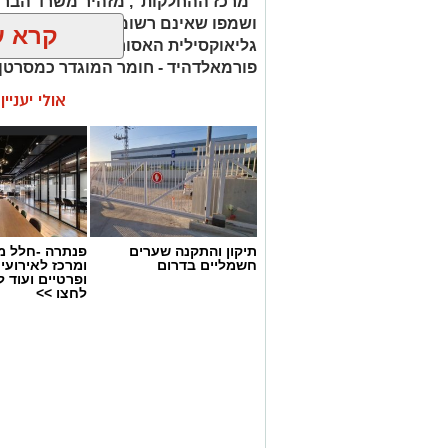
"מרכז ההחלקות", מזהיר משרד הברי
ושמפו שאינם רשומים כחוק. בחלק 
קרא ע
גליאוקסילית האסורה לשימוש בהחלק
פורמאלדהיד - חומר המוגדר כמסרטן
אולי יעניי
תיקון והתקנה שערים
פנתרה -חלל מ
חשמליים בדרום
ומרכז לאירועי
ופרטיים ועוד 
לחצו >>