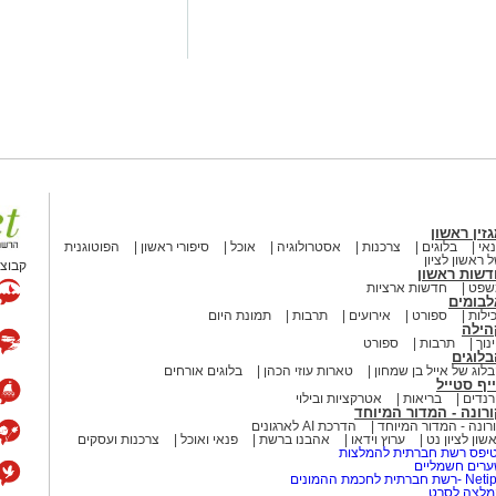
שימוש במוצרי שיער נוספים שנתפסו
י רשת "מרכז ההחלקות".
 הושלמו לכלל המוצרים שנאספו
ריאות שפורסמה בחודש יולי.
 משרד הבריאות, ולכן חל איסור
זין ראשון
אי
בלוגים
צרכנות
אסטרולוגיה
אוכל
סיפורי ראשון
הפוטוגנית
 ראשון לציון
קבוצת
דשות ראשון
שפט
חדשות ארציות
PROTEIN + MINERAL 
לבומים
Protein Mineral
ילות
ספורט
אירועים
תרבות
תמונת היום
הילה
נוך
תרבות
ספורט
HYDRO KERATIN PRO HAIR 
לוגים
הבריאות, מסומן כמכיל
חומצה
לוג של אייל בן שמחון
טארות עוזי הכהן
בלוגים אורחים
יף סטייל
שירים להחלקת שיער בישראל.
נדים
בריאות
אטרקציות ובילוי
רונה - המדור המיוחד
רונה - המדור המיוחד
הדרכת AI לארגונים
בתי בין שימוש במוצרי החלקת שיער
שון לציון נט
ערוץ וידאו
אהבנו ברשת
פנאי ואוכל
צרכנות ועסקים
יפס רשת חברתית להמלצות
לוואי חמורות, ובהן מקרים של
כשל
רים חשמליים
-רשת חברתית לחכמת ההמונים
לצה לסרט