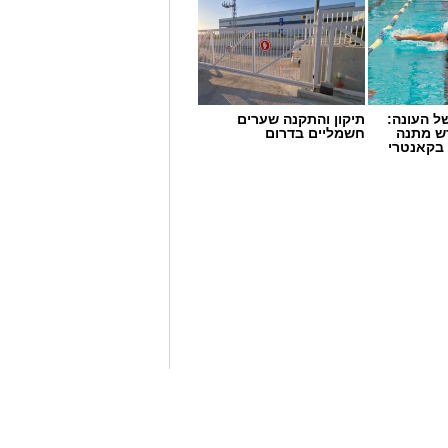
 העונה:
תיקון והתקנה שערים
דש מתנה
חשמליים בדרום
 בקאנטרי
 נתניה עקפה את ראשון לציון ותפסה את
תושבים בלבד.
על פי נתוני מרשם רשות האוכלוסין וההגירה, בנתניה רשומים 289,121 תושבים,
לעומת 289,116 בראשון לציון. מעל שתיהן ניצבות ירושלים עם כ־1.12 מיליון