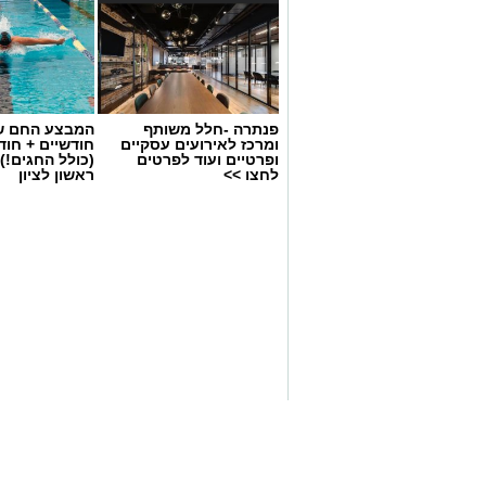
פנתרה -חלל משותף
המבצע החם של
ומרכז לאירועים עסקיים
חודשיים + חו
ופרטיים ועוד לפרטים
(כולל החגים!)
לחצו >>
ראשון לציון
צילום: דוברות עיריית ראשון לציון
מהפך קטן בדירוג הערים הגדולות בישראל:
המקום הרביעי – בהפרש זעום של חמישה 