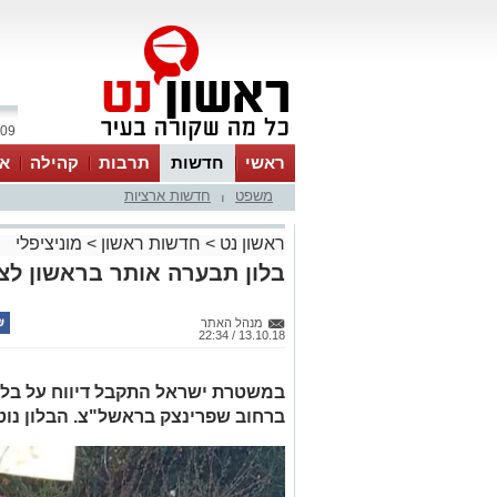
09 אוגוסט 2026 / 17:19
ראשי
חדשות
תרבות
קהילה
או
משפט
חדשות ארציות
|
ראשון נט
>
חדשות ראשון
>
מוניציפלי
בלון תבערה אותר בראשון לצי
מנהל האתר
13.10.18 / 22:34
במשטרת ישראל התקבל דיווח על בל
ברחוב שפרינצק בראשל"צ. הבלון נוט