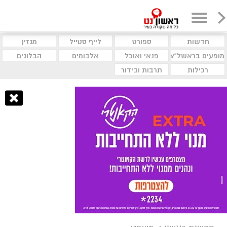
חדשות
ספורט
לייף סטייל
מגזין
מופעים בראשל"צ
פנאי ואוכל
אלבומים
הבלוגים
רכילות
תרבות ובידור