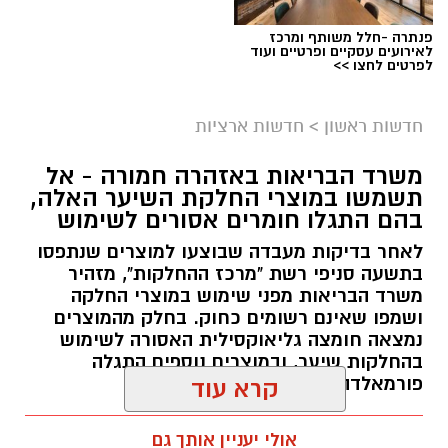
פנתרה -חלל משותף ומרכז
לאירועים עסקיים ופרטיים ועוד
לפרטים לחצו >>
חדשות ראשון
>
חדשות ארציות
משרד הבריאות באזהרה חמורה - אל
תשמשו במוצרי החלקת השיער האלה,
בהם התגלו חומרים אסורים לשימוש
לאחר בדיקות מעבדה שבוצעו למוצרים שנתפסו
בתשעה סניפי רשת "מרכז ההחלקות", מזהיר
משרד הבריאות מפני שימוש במוצרי החלקה
ושמפו שאינם רשומים כחוק. בחלק מהמוצרים
נמצאה חומצה גליאוקסילית האסורה לשימוש
בהחלקות שיער, ובמוצרים נוספים התגלה
פורמאלדהיד - חומר המוגדר כמסרטן
קרא עוד
מנהל האתר / 08:34 07.08.26
אולי יעניין אותך גם