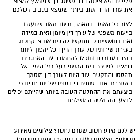
פלילית היא איננה דבר פשוט
,
כך שמומלץ למצוא
את עורך הדין הטוב ביותר שנמצא בסביבה שלכם
.
לאור כל האמור במאמר
,
חשוב מאוד שתעזרו
בייעות משפטי של עורך דין מיומן וזאת במידה
ואתם חוששים כי תתקשו להוכיח את צדקתכם
.
בעזרת שירותיו של עורך הדין הכל יהפוך ליותר
בהיר בעבורכם ותוכלו להתמודד עם האתגרים
שמציב לפניכם בית המשפט על רגל הימין
.
אל
תהססו והתקשרו עוד היום לעורך דין מוסמך
באזורכם
.
אנו בטוחים כי בסופו של יום תבינו כי
ביצעתם את ההחלטה הטובה ביותר שהייתם יכולים
לבצע
.
ההחלטה המושלמת
.
יש לכם מידע חשוב שטרם נחשף? צילומים מאירוע
חדשותי? מצאתם טעות בכתבה? נשמח שתשתפו