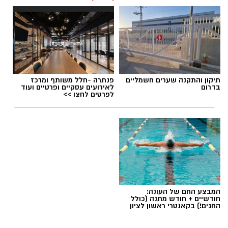
תגים:
משרד הבריאות
,
חומרים מסוכנים
,
מרכז
תיקון והתקנה שערים חשמליים
פנתרה -חלל משותף ומרכז
ההחלקות
בדרום
לאירועים עסקיים ופרטיים ועוד
לפרטים לחצו >>
המבצע החם של העונה:
חודשיים + חודש מתנה (כולל
החגים!) בקאנטרי ראשון לציון