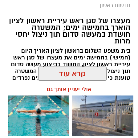
חדשות ראשון
צילומים: משרד הבריאות
מעצרו של סגן ראש עיריית ראשון לציון
הוארך בחמישה ימים; המשטרה
משרד הבריאות פרסם אזהרה לציבור מפני שימוש
חושדת במעשה סדום תוך ניצול יחסי
מרות
במוצרי שיער נוספים שנתפסו במסגרת מבצע
פיקוח שנערך בתשעה סניפי רשת "מרכז
בית משפט השלום בראשון לציון האריך היום
(חמישי) בחמישה ימים את מעצרו של סגן ראש
ההחלקות".
עיריית ראשון לציון, החשוד בביצוע מעשה סדום
תוך ניצול יחסי מרות בעובדת עירייה. המשטרה
האזהרה מתפרסמת לאחר שבדיקות מעבדה
טוענת כי החקירה עוסקת בשני אירועים נפרדים
הושלמו לכלל המוצרים שנאספו במהלך המבצע,
וכי נבדק חשד למקרים נוספים משנת 2021
קרא עוד
ובהמשך להודעת משרד הבריאות שפורסמה בחודש
יולי.
עופר אשטוקר / 14:36 06.08.26
אולי יעניין אותך גם
בין המוצרים שנמצאו ואינם רשומים במאגרי משרד
הבריאות, ולכן חל איסור לשווקם:
PROTEIN + MINERAL PREMIUM HAIR