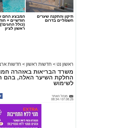
תיקון והתקנה שערים
המבצע החם של
חשמליים בדרום
חודשיים + חו
(כולל החגים!)
ראשון לציון
ראשון נט
>
חדשות ראשון
>
חדשות ארצי
משרד הבריאות באזהרה חמור
החלקת השיער האלה, בהם הת
לשימוש
מנהל האתר
07.08.26 / 08:34