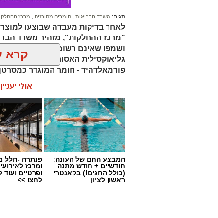
תגים:
משרד הבריאות
,
חומרים מסוכנים
,
מרכז ההחלקו
לאחר בדיקות מעבדה שבוצעו למוצר
"מרכז ההחלקות", מזהיר משרד הברי
ושמפו שאינם רשומים כחוק. בחלק 
קרא ע
גליאוקסילית האסורה לשימוש בהחלק
פורמאלדהיד - חומר המוגדר כמסרטן
אולי יעניי
המבצע החם של העונה:
פנתרה -חלל מ
חודשיים + חודש מתנה
ומרכז לאירועי
(כולל החגים!) בקאנטרי
ופרטיים ועוד 
ראשון לציון
לחצו >>