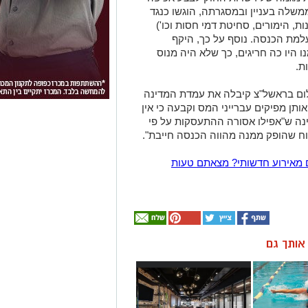
שלה בעניין ובמסגרתה, הוגשו כנגד
ת, הימורים, סחיטת דמי חסות וכו')
למת הכנסה. נוסף על כך, היקף
 היו כה חריגים, כך שלא היה מנוס
ת.
ום בראשל"צ קיבלה את עמדת המדינה
תן מפיקים עברייני המס וקבעה כי אין
יינה ש"אפילו אסורה ההתעסקות על פי
ווח שהופק ממנה מהווה הכנסה חייבת".
 מאירוע חדשותי? מצאתם טעות
ן אותך גם