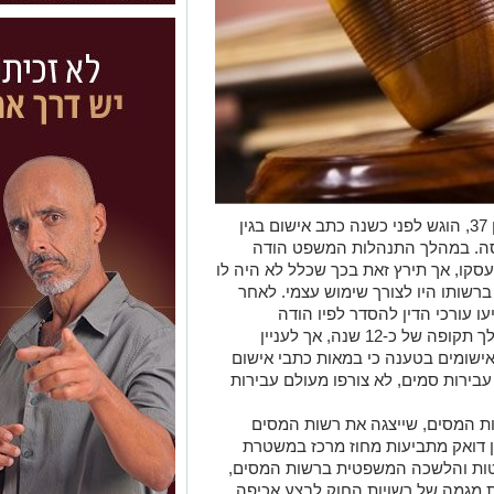
כנגד אסף פיינשניידר, תושב ראשון לציון בן 37, הוגש לפני כשנה כתב אישום בגין
סה. במהלך התנהלות המשפט הודה
עסקו, אך תירץ זאת בכך שכלל לא היה לו
רשותו היו לצורך שימוש עצמי. לאחר
 עדי תביעה, הגיעו עורכי הדין להסדר לפיו הודה
פיינשניידר בעבירות של סחר בסמים במהלך תקופה של כ-12 שנה, אך לעניין
אישומים בטענה כי במאות כתבי אישום
בירות סמים, לא צורפו מעולם עבירות
ות המסים, שייצגה את רשות המסים
ין דואק מתביעות מחוז מרכז במשטרת
טות והלשכה המשפטית ברשות המסים,
ת מגמה של רשויות החוק לבצע אכיפה