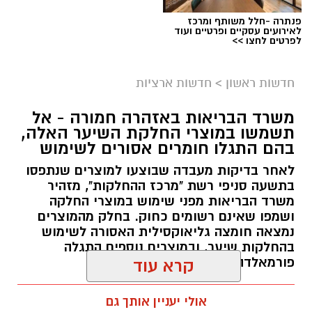
פנתרה -חלל משותף ומרכז
לאירועים עסקיים ופרטיים ועוד
לפרטים לחצו >>
חדשות ראשון
>
חדשות ארציות
משרד הבריאות באזהרה חמורה - אל
תשמשו במוצרי החלקת השיער האלה,
בהם התגלו חומרים אסורים לשימוש
לאחר בדיקות מעבדה שבוצעו למוצרים שנתפסו
בתשעה סניפי רשת "מרכז ההחלקות", מזהיר
משרד הבריאות מפני שימוש במוצרי החלקה
ושמפו שאינם רשומים כחוק. בחלק מהמוצרים
נמצאה חומצה גליאוקסילית האסורה לשימוש
בהחלקות שיער, ובמוצרים נוספים התגלה
פורמאלדהיד - חומר המוגדר כמסרטן
קרא עוד
מנהל האתר / 08:34 07.08.26
אולי יעניין אותך גם