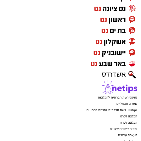
אישית ולכבד את החוק. אנחנו מאמינות למתלוננות
ודורשות עבורה את חקר האמת, מיצוי הדין וצדק.
כל נפגעת שתאסוף את האומץ להתלונן צריכה
לדעת שיש מערכת שתפעל, תחקור ותאמין לה."
החשוד מכחיש את המיוחס לו, והחקירה בעניינו
נמשכת.
יש לכם מידע חשוב שטרם נחשף? צילומים מאירוע
חדשותי? מצאתם טעות בכתבה? נשמח שתשתפו
אותנו
נטיפס רשת חברתית להמלצות
שערים חשמליים
Netips -רשת חברתית לחכמת ההמונים
המלצה לסרט
המלצה לסדרה
טיפים ליחסים אישיים
העצמה עצמית