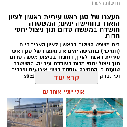
חדשות ראשון
צילומים: משרד הבריאות
מעצרו של סגן ראש עיריית ראשון לציון
הוארך בחמישה ימים; המשטרה
משרד הבריאות פרסם אזהרה לציבור מפני שימוש
חושדת במעשה סדום תוך ניצול יחסי
מרות
במוצרי שיער נוספים שנתפסו במסגרת מבצע
פיקוח שנערך בתשעה סניפי רשת "מרכז
בית משפט השלום בראשון לציון האריך היום
(חמישי) בחמישה ימים את מעצרו של סגן ראש
ההחלקות".
עיריית ראשון לציון, החשוד בביצוע מעשה סדום
תוך ניצול יחסי מרות בעובדת עירייה. המשטרה
האזהרה מתפרסמת לאחר שבדיקות מעבדה
טוענת כי החקירה עוסקת בשני אירועים נפרדים
הושלמו לכלל המוצרים שנאספו במהלך המבצע,
וכי נבדק חשד למקרים נוספים משנת 2021
קרא עוד
ובהמשך להודעת משרד הבריאות שפורסמה בחודש
יולי.
עופר אשטוקר / 14:36 06.08.26
אולי יעניין אותך גם
בין המוצרים שנמצאו ואינם רשומים במאגרי משרד
הבריאות, ולכן חל איסור לשווקם:
PROTEIN + MINERAL PREMIUM HAIR