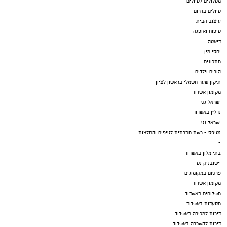
מסלולים לטיולים
טיולים בדרום
עיצוב הבית
טיפוח ואופנה
דיאטה
יחסי מין
מתכונים
הורים וילדים
תיקון שער חשמלי בראשון לציון
מקומון אשדוד
ישראל נט
נדל"ן באשדוד
ישראל נט
נטיפס - רשת חברתית לטיפים והמלצות
-
בתי מלון באשדוד
יישובניק נט
פרסום במקומונים
מקומון אשדוד
משלוחים באשדוד
מסעדות באשדוד
דירות למכירה באשדוד
דירות להשכרה באשדוד