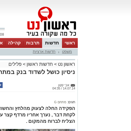
08 אוגוסט 2026 / 15:24
ראשי
חדשות
תרבות
קהילה
או
משפט
חדשות ארציות
|
ראשון נט
>
חדשות ראשון
>
פלילים
ניסיון כושל לשדוד בנק במתחם G בראשון לצ
אבי קקון
14.07.14 / 04:35
תגים:
מתחם G
הפקידה החלה לצעוק מהלחץ והחשוד
לקחת דבר , נערך אחריו מרדף קצר ע
הצליח לברוח מהמקום .