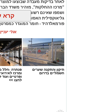
לאחר בדיקות מעבדה שבוצעו למוצר
"מרכז ההחלקות", מזהיר משרד הברי
ושמפו שאינם רשומים כחוק. בחלק 
קרא ע
גליאוקסילית האסורה לשימוש בהחלק
פורמאלדהיד - חומר המוגדר כמסרטן
אולי יעניי
תיקון והתקנה שערים
פנתרה -חלל מ
חשמליים בדרום
ומרכז לאירועי
ופרטיים ועוד 
לחצו >>
ראשון נט
>
חדשות ראשון
>