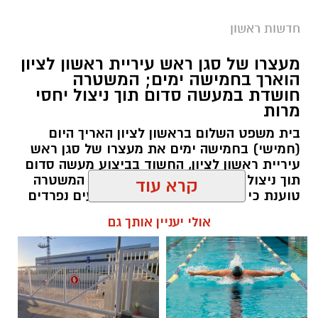
חדשות ראשון
צילומים: משרד הבריאות
מעצרו של סגן ראש עיריית ראשון לציון
הוארך בחמישה ימים; המשטרה
משרד הבריאות פרסם אזהרה לציבור מפני שימוש
חושדת במעשה סדום תוך ניצול יחסי
מרות
במוצרי שיער נוספים שנתפסו במסגרת מבצע
פיקוח שנערך בתשעה סניפי רשת "מרכז
בית משפט השלום בראשון לציון האריך היום
(חמישי) בחמישה ימים את מעצרו של סגן ראש
ההחלקות".
עיריית ראשון לציון, החשוד בביצוע מעשה סדום
תוך ניצול יחסי מרות בעובדת עירייה. המשטרה
האזהרה מתפרסמת לאחר שבדיקות מעבדה
טוענת כי החקירה עוסקת בשני אירועים נפרדים
הושלמו לכלל המוצרים שנאספו במהלך המבצע,
וכי נבדק חשד למקרים נוספים משנת 2021
קרא עוד
ובהמשך להודעת משרד הבריאות שפורסמה בחודש
יולי.
עופר אשטוקר / 14:36 06.08.26
אולי יעניין אותך גם
בין המוצרים שנמצאו ואינם רשומים במאגרי משרד
הבריאות, ולכן חל איסור לשווקם: