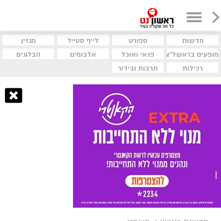
חדשות
ספורט
לייף סטייל
מגזין
מופעים בראשל"צ
פנאי ואוכל
אלבומים
הבלוגים
רכילות
תרבות ובידור