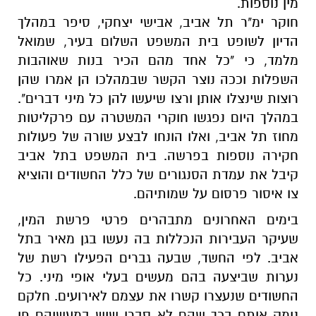
מין נוספות.
חוקר ימ"ר תל אביב, אבישי יצחקי, סיפר במהלך
הדיון לשופט בית המשפט השלום בעיר, שמואל
מלמד, כי "כל אחד מהם הכיר בנות שאוהבות
השפלות וככה נוצר הקשר שבמהלכו הן אמרו שהן
רוצות שינצלו אותן ורצו שיעשו להן כל מיני דברים".
במהלך היום נפגשו חוקרי המשטרה עם פרקליטות
מחוז תל אביב, ואלו הונחו לבצע שורה של פעולות
חקירה נוספות בפרשה. בית המשפט בתל אביב
קיבל את עמדת הסנגורים של כלל החשודים והוציא
צו איסור פרסום על שמותיהם.
בימים האחרונים מתבהרים פרטי פרשת המין,
שעיקר העבירות הנכללות בה נעשו בגן מאיר בתל
אביב. לפי החשד, שבעה גברים הפעילו רשת של
נערות שביצעה בהם מעשים בעלי אופי מיני. כל
החשודים שנעצרו קשרו את עצמם לאירועים. חלקם
נימק אותם בכך שהם לא סברו שיש במעשיהם פן