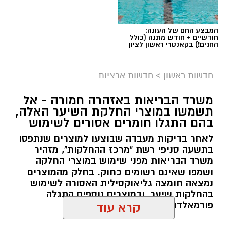
המבצע החם של העונה:
חודשיים + חודש מתנה (כולל
החגים!) בקאנטרי ראשון לציון
חדשות ראשון
>
חדשות ארציות
משרד הבריאות באזהרה חמורה - אל
תשמשו במוצרי החלקת השיער האלה,
בהם התגלו חומרים אסורים לשימוש
לאחר בדיקות מעבדה שבוצעו למוצרים שנתפסו
בתשעה סניפי רשת "מרכז ההחלקות", מזהיר
משרד הבריאות מפני שימוש במוצרי החלקה
ושמפו שאינם רשומים כחוק. בחלק מהמוצרים
נמצאה חומצה גליאוקסילית האסורה לשימוש
בהחלקות שיער, ובמוצרים נוספים התגלה
פורמאלדהיד - חומר המוגדר כמסרטן
קרא עוד