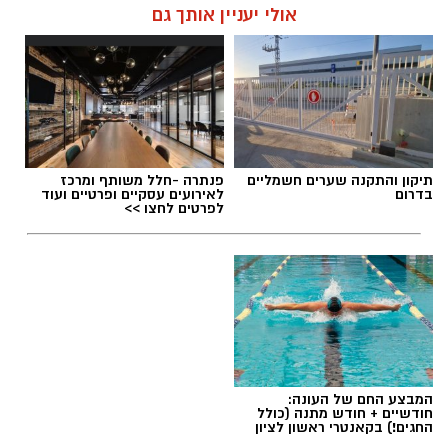
מנהל האתר / 08:34 07.08.26
אולי יעניין אותך גם
תגים:
משרד הבריאות
,
חומרים מסוכנים
,
מרכז
תיקון והתקנה שערים חשמליים
פנתרה -חלל משותף ומרכז
ההחלקות
בדרום
לאירועים עסקיים ופרטיים ועוד
לפרטים לחצו >>
המבצע החם של העונה:
חודשיים + חודש מתנה (כולל
החגים!) בקאנטרי ראשון לציון