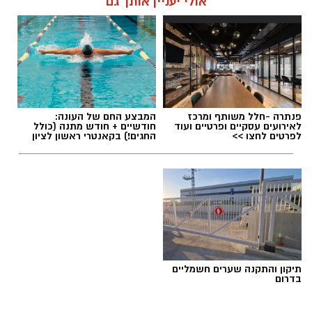
אולי יעניין אותך גם
תגים:
מד״א
,
שחר ברן
פנתרה -חלל משותף ומרכז
המבצע החם של העונה:
לאירועים עסקיים ופרטיים ועוד
חודשיים + חודש מתנה (כולל
לפרטים לחצו >>
החגים!) בקאנטרי ראשון לציון
תיקון והתקנה שערים חשמליים
בדרום
מצטיינת אגף הלוגיסטיקה במד"א שחר ברן תושבת
ראשון לציון - צילום דוברות מד"א