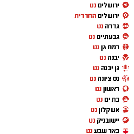
במהלך שירותם ממלאים בני ובנות השירות הלאומי
במד”א תפקידים חיוניים במערך החירום הלאומי –
מחובשים באמבולנסים ובמוקדי החירום ועד שירותי
הדם, הדרכה, מחשוב ותפקידי מטה – ומהווים חלק
משמעותי מפעילות הארגון ברחבי הארץ.
מנכ”ל מד”א, אלי בין, הודה למסיימי השירות ואמר:
“בנות ובני השירות הלאומי הם חלק בלתי נפרד
מהדנ”א של מד”א. בתקופה מאתגרת במיוחד
הפגנתם אומץ, מסירות ומקצועיות, ועל כך אנו
מוקירים לכם תודה גדולה ומאחלים לכם הצלחה
רבה בהמשך דרככם.
יש לכם מידע חשוב שטרם נחשף? צילומים מאירוע