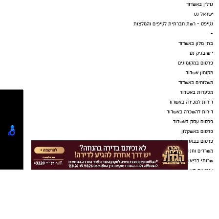
נדל"ן באשדוד
ישראל נט
נטיפס - רשת חברתית לטיפים והמלצות
-
בתי מלון באשדוד
יישובניק נט
פרסום במקומונים
מקומון אשדוד
משלוחים באשדוד
מסעדות באשדוד
דירות למכירה באשדוד
דירות להשכרה באשדוד
פרסום עסק באשדוד
פרסום באשקלון
פרסום בבאר שבע
משרדים וחנויות להשכרה באשדוד
שרותי בריאות באשדוד
אירועים באשדוד
דרושים באשדוד
חוגים באשדוד
ארנונה באשדוד
עורכי דין באשדוד