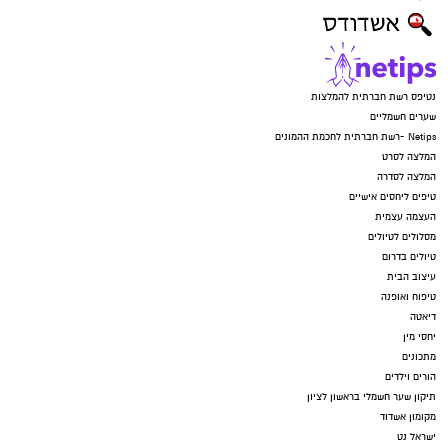
חדשותי? מצאתם טעות בכתבה? נשמח שתשתפו
אותנו
נטיפס רשת חברתית להמלצות
שערים חשמליים
Netips -רשת חברתית לחכמת ההמונים
המלצה לסרט
המלצה לסדרה
טיפים ליחסים אישיים
העצמה עצמית
מסלולים לטיולים
טיולים בדרום
עיצוב הבית
טיפוח ואופנה
דיאטה
יחסי מין
מתכונים
הורים וילדים
תיקון שער חשמלי בראשון לציון
מקומון אשדוד
ישראל נט