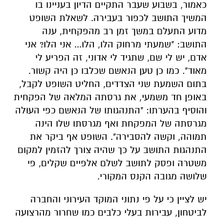
כאמור, בשבוע שעבר התקיים הדיון בעניינו בו
המשיך התושב לכפור בעבירה. לשאלת השופט
מדוע התעלם במשך זמן רב מהפקחית, ענה
התושב: "שמעתי מרחוק הלו, הלו... אני הלו? אני
אדם, יש לי שם, שתגיד לי אדוני, זה הפריע לי
מאוד". כמו כן טען הנאשם שכלבו כן היה קשור.
בתום השמעת שני הצדדים, החליט השופט לקבל,
באופן חד משמעי, את גרסתה המלאה של הפקחית
והוסיף בהערתו: "התנהגותו של הנאשם כפי העולה
מגרסתה של המפקחת ואף מגרסתו שלו הינה
תמוהה, וקשה להסבירה". השופט אף ביקר את
התנהגות התושב על כך שהיה צורך להזמין למקום
משטרה ופסק לתושב לשלם אלפיים שקלים, פי
שלושה מגובה הקנס המקורי.
יש לציין כי על פי נתוני המוקד העירוני והחברה
לביטחון, עבירות בעלי כלבים כמו שחרור מהרצועה