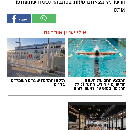
חדשותי? מצאתם טעות בכתבה? נשמח שתשתפו
אותנו
אולי יעניין אותך גם
המבצע החם של העונה:
תיקון והתקנה שערים חשמליים
חודשיים + חודש מתנה (כולל
בדרום
החגים!) בקאנטרי ראשון לציון