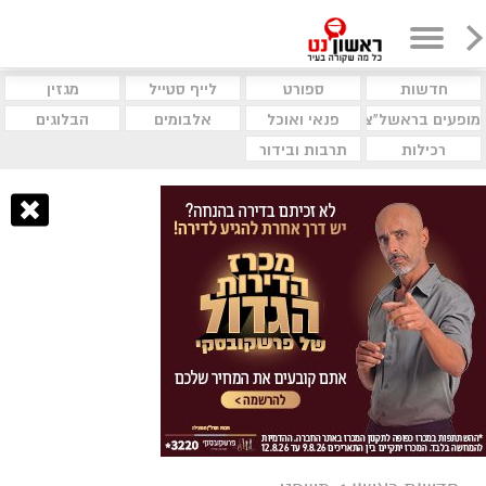
חדשות
ספורט
לייף סטייל
מגזין
מופעים בראשל"צ
פנאי ואוכל
אלבומים
הבלוגים
רכילות
תרבות ובידור