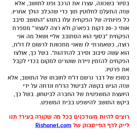
בסיור בשכונה, עצרו את הרכב ופנו לתושב, אלא
שזה התעלם לחלוטין תוך כדי שהכלב הולך אחריו.
כל פניותיה של הפקחית עלו בתוהו "התושב סיבב
אותי כ-20 דקות בפארק ולא רצה לעצור" מספרת
הפקחית "בסוף הוא הסתובב אליי ושאל מה אני
רוצה, כשאמרתי לו שאני מתכוונת לרשום לו דו"ח,
הוא עשה סיבוב וסירב להזדהות". בשל כך, אולצו
הפקחים להזמין ניידת שוטרים למקום בכדי לקבל
את פרטיו.
בסופו של דבר נרשם דו"ח לחובתו של התושב, אלא
שזה הגיש בקשה לביטול הדו"ח ונדחה על ידי
היועצת המשפטית של החברה לביטחון. בשל כך,
ביקש התושב להישפט בבית המשפט.
רוצים להיות מעודכנים בכל מה שקורה בעיר? תנו
לייק לדף הפייסבוק של
Rishonet.com