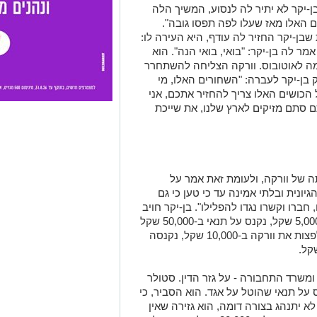
יקר לא יתיר לה לנסוע, המשיך הלה
ם האלו מאז שעלו לפה תפסו גובה".
בן-יקר החזיר לה עודף, היא העירה לו:
ר לה בן-יקר: "בואי, בואי הנה". הוא
ה לאוטובוס. וורקה הצליחה להשתחרר
 בן-יקר לעברה: "השחורים האלו, מי
הכושים האלו צריך להחזיר אתכם, אני
ם סתם מזיקים לארץ שלנו, את שייכת
 של וורקה, ולעומת זאת אמר על
גיונית ובלתי אמינה עד כי טען כי גם
רו וקשרו נגדו להפלילו". בן-יקר חויב
לפצות את וורקה ב-60,000 שקל, נקנס ב-5,000 שקל, נקנס על תנאי ב-50,000 שקל
והוטלה עליו פסילה על תנאי. אגד חויבה לפצות את וורקה ב-10,000 שקל, נקנסה
, ומשרד התחבורה - על גזר הדין. סטולר
על תנאי שהוטל על אגד. הוא הסביר, כי
 יתנהג בצורה דומה, הוא גזירה שאין