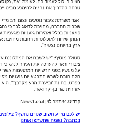
טרחה להדריך את נהגיה להימנע מביטויים ג
"אגד משרתת ציבור נוסעים עצום ורב מדי י
שכבות החברה, מחויבת לדאוג לכך כי נהגי
פוגעניות בכלל ואמירות גזעניות פוגעניות
הנותן שירות לאוכלוסיות רחבות מחויבת א
ארץ בהיותם נציגיה".
סטולר מוסיף: "יש לשבח את המתלוננת אשר
ציבורי וראוי להערכה עת העירה לנהג כי דב
על מעשיו בפני הרשויות המתאימות אשר ל
חלה חובה לשרש התבטאויות גזעניות מפי א
בפרט. בחינת 'וביערת הרע מקרבך'". הוא ג
אזרחית נגד בן-יקר ואגד.
קרדיט: איתמר לוין News1.co.il
יש לכם מידע חשוב שטרם נחשף? צילומים
בכתבה? נשמח שתשתפו אותנו