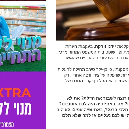
יידנו וורקה
, בעקבות הערות
תיופי. שופט בית המשפט המחוזי מרכז,
דחה (יום ב', 7.5.12) את רוב הערעורים ההדדיים שהוגשו
סקנתו, כי בן-יקר סירב תחילה להעלות
מרות שדפקה על צידו ורצה אחריו. רק
השתיים. אז החל בן-יקר במסכת של
 רוצה לשבור את הדלת? את לא
? מה, באתיופיה היה לכם אוטובוס?
 תלכי ברגל?, באתיופיה אפילו לא היה
 יש לכם נעליים אז למה שלא תלכו