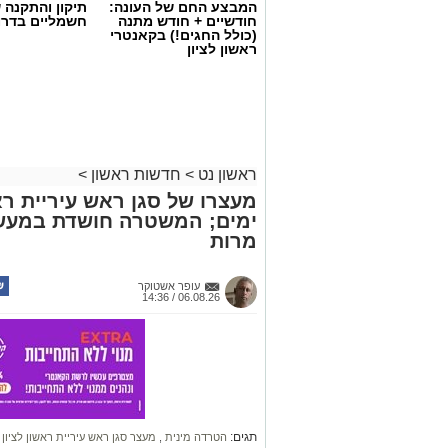
המבצע החם של העונה:
תיקון והתקנה 
חודשיים + חודש מתנה
חשמליים בדרו
(כולל החגים!) בקאנטרי
ראשון לציון
ראשון נט
>
חדשות ראשון
>
מעצרו של סגן ראש עיריית רא
ימים; המשטרה חושדת במעשה 
מרות
צילומים: משרד הבריאות
משרד הבריאות פרסם אזהרה לציבור מפני 
עופר אשטוקר
במסגרת מבצע פיקוח שנערך בתשעה סניפ
06.08.26 / 14:36
האזהרה מתפרסמת לאחר שבדיקות מעבדה
במהלך המבצע, ובהמשך להודעת משרד הב
בין המוצרים שנמצאו ואינם רשומים במאגרי
לשווקם:
תגים:
הטרדה מינית
,
מעצר סגן ראש עיריית ראשון לציון