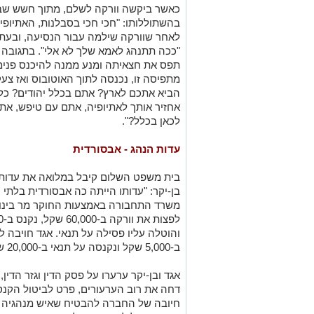
כאשר ביקשה וורקה לשלם, מתוך חשש שבן-
בהשתוללותו: "חכי חכי בסבלנות, האתיופי
לאחר שוורקה שילמה עבור הנסיעה, ובעת ש
"ככה תתנהג לאמא שלך לא אלי". בתגובה אמ
תפס את חצאיתה ומנע ממנה להיכנס פנימ
מתפיסה זו, נכנסה לתוך האוטובוס ואז צעק
הביא אתכם לארץ? אתם בכלל יהודים? כל 
אחזיר אותך לאתיופיה, אתם עם טיפש, את
לכאן בכלל?".
עדות הנהג - אבסורדית
בית משפט השלום קיבל במלואה את עדותה
בן-יקר: "עדותו הייתה כה אבסורדית בלתי ה
משרד התחבורה באמצעות החוקר מר בינו, חב
ב-5,000 שקל ונקנסה על תנאי ב-20,000 שקל.
אגד ובן-יקר ערערו על פסק הדין וגזר הדין
דחה את רוב הערעורים, פרט לביטול הקנס 
חיובה של החברה להבטיח שאיש מנהגיה לא