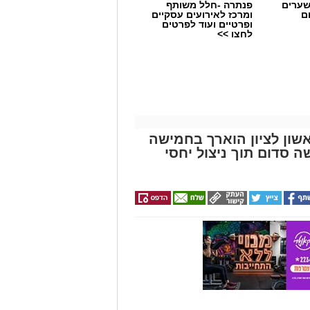
שערים
פנתרה -חלל משותף
ם
ומרכז לאירועים עסקיים
ופרטיים ועוד לפרטים
לחצו >>
שון לציון הוארך בחמישה
סדום תוך ניצול יחסי
שימוש במוצרי שיער נוספים שנתפסו
י רשת "מרכז ההחלקות".
 הושלמו לכלל המוצרים שנאספו
ריאות שפורסמה בחודש יולי.
 משרד הבריאות, ולכן חל איסור