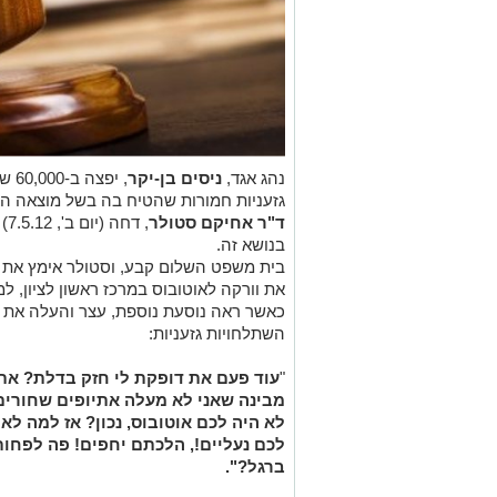
נהג אגד,
ניסים בן-יקר
, יפצה ב-60,000 שקל את
גזעניות חמורות שהטיח בה בשל מוצאה הא
ד"ר אחיקם סטולר
, 
בנושא זה.
בית משפט השלום קבע, וסטולר אימץ את מ
את וורקה לאוטובוס במרכז ראשון לציון, ל
כאשר ראה נוסעת נוספת, עצר והעלה את 
השתלחויות גזעניות:
"
עוד פעם את דופקת לי חזק בדלת? את
מבינה שאני לא מעלה אתיופים שחורים
לא היה לכם אוטובוס, נכון? אז למה לא
לכם נעליים!, הלכתם יחפים! פה לפחות
ברגל?".