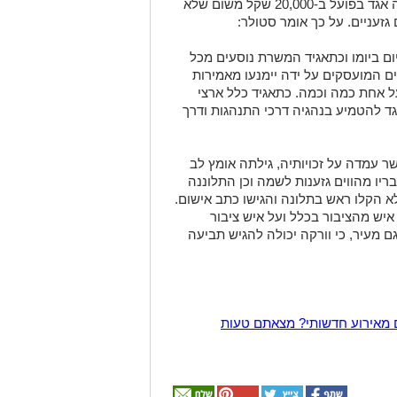
הציבור יכול לעמוד בה. לעומת זאת, נקנסה אגד בפועל ב-20,000 שקל משום שלא
זעניים. על כך אומר סטולר:
ום ביומו וכתאגיד המשרת נוסעים מכל
ם המועסקים על ידה יימנעו מאמירות
 על אחת כמה וכמה. כתאגיד כלל ארצי
גד להטמיע בנהגיה דרכי התנהגות ודרך
 עמדה על זכויותיה, גילתה אומץ לב
ריו מהווים גזענות לשמה וכן התלוננה
א הקלו ראש בתלונה והגישו כתב אישום.
יש מהציבור בכלל ועל איש ציבור
ם מעיר, כי וורקה יכולה להגיש תביעה
 מאירוע חדשותי? מצאתם טעות