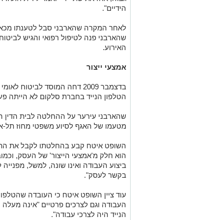
הידיים".
לאחר המקרה שהארבני סבל לטענתו מכאבי
שהארבני פנה לטיפול רפואי והגיש לביטו
האירוע.
אמצעי ייצור
בדצמבר 2009 דחה המוסד לביטוח ל
הטלפון הנייד בחברת סלקום לא הייתה פע
שהארבני עירער על ההחלטה לבית הדין האז
מטעמו של האגף לסיוע משפטי מחוז תל-אב
השופט איטח קבע בהחלטתו לקבל את התב
הוא חלק מ'אמצעי הייצור' של העסק, וכמו
ביצוע העבודה ואינו שונה, למשל, מפנייה 
בקשר לעסק".
עוד ציין השופט איטח כי העובדה שהטלפו
העבודה וגם לצרכים פרטיים "אינה מעלה ו
הנייד היה לצרכי עבודה".