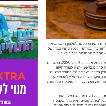
לתחנת השירות בקשר לטלפון המשמש את
תוך כדי עבודתו', ולכל הפחות בגדר של
 איטח את ההחלטה להכיר באירוע
שהארבני בן ה-59 הוא בעל מסעדת שווארמה בתל-אביב. ב-6 ביולי 2008, בגמר יום
לקום בראשון-לציון לצורך תיקון
ין האזורי לעבודה נגד המוסד לביטוח
רו, ועקב העובדה שנאלץ לחכות זמן רב,
בה הוא הוכה על-ידי המאבטח של תחנת
, ונאלצתי להמתין בכל פעם מחדש. בשלב האחרון
י. "בשלב מסוים הגיע מולי מאבטח
 המאבטח נתן לי מכה, תוך כדי אחיזת