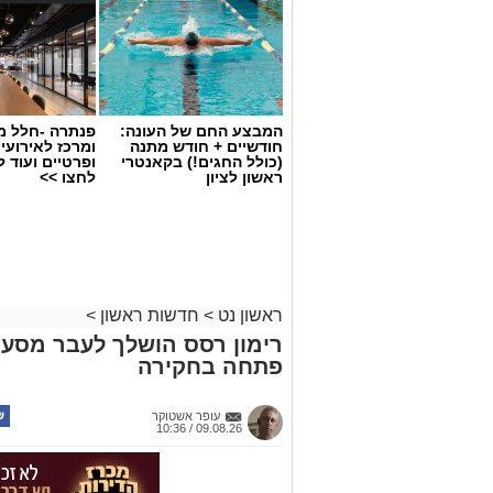
המבצע החם של העונה:
פנתרה -חלל מ
חודשיים + חודש מתנה
ומרכז לאירועי
(כולל החגים!) בקאנטרי
ופרטיים ועוד 
ראשון לציון
לחצו >>
ראשון נט
>
חדשות ראשון
>
רימון רסס הושלך לעבר מסעד
צילום: דוברות עיריית ראשון לציון
פתחה בחקירה
מהפך קטן בדירוג הערים הגדולות בישראל:
המקום הרביעי – בהפרש זעום של חמישה 
עופר אשטוקר
09.08.26 / 10:36