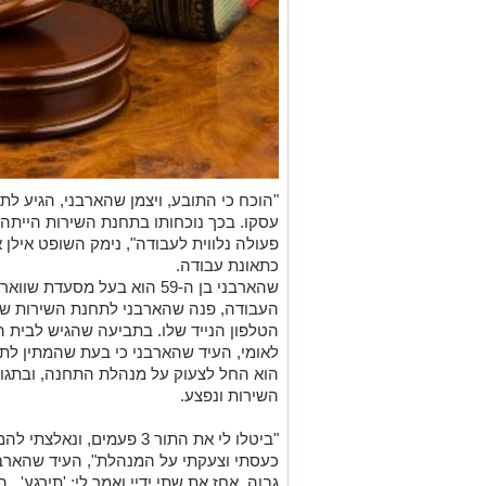
"הוכח כי התובע, ויצמן שהארבני, הגיע 
עסקו. בכך נוכחותו בתחנת השירות הייתה '
פעולה נלווית לעבודה", נימק השופט אילן
כתאונת עבודה.
העבודה, פנה שהארבני לתחנת השירות של ס
הטלפון הנייד שלו. בתביעה שהגיש לבית הד
לאומי, העיד שהארבני כי בעת שהמתין לתו
הוא החל לצעוק על מנהלת התחנה, ובתגו
השירות ונפצע.
"ביטלו לי את התור 3 פעמים
כעסתי וצעקתי על המנהלת", העיד שהארבנ
גבוה, אחז את שתי ידיי ואמר לי: 'תירגע'..