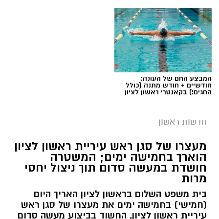
המבצע החם של העונה:
חודשיים + חודש מתנה (כולל
החגים!) בקאנטרי ראשון לציון
חדשות ראשון
צילומים: משרד הבריאות
מעצרו של סגן ראש עיריית ראשון לציון
הוארך בחמישה ימים; המשטרה
משרד הבריאות פרסם אזהרה לציבור מפני שימוש
חושדת במעשה סדום תוך ניצול יחסי
מרות
במוצרי שיער נוספים שנתפסו במסגרת מבצע
פיקוח שנערך בתשעה סניפי רשת "מרכז
בית משפט השלום בראשון לציון האריך היום
(חמישי) בחמישה ימים את מעצרו של סגן ראש
ההחלקות".
עיריית ראשון לציון, החשוד בביצוע מעשה סדום