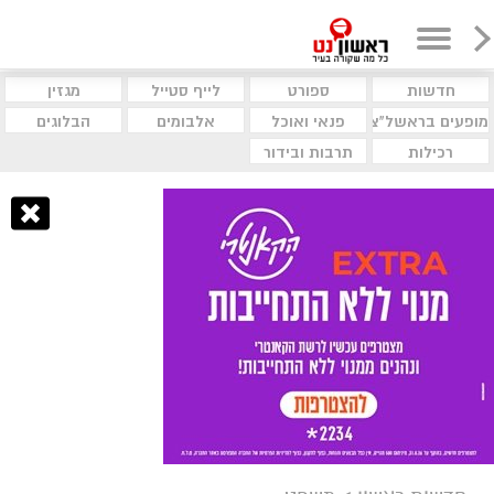
חדשות
ספורט
לייף סטייל
מגזין
מופעים בראשל"צ
פנאי ואוכל
אלבומים
הבלוגים
רכילות
תרבות ובידור