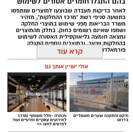
בהם התגלו חומרים אסורים לשימוש
לאחר בדיקות מעבדה שבוצעו למוצרים שנתפסו
בתשעה סניפי רשת "מרכז ההחלקות", מזהיר
משרד הבריאות מפני שימוש במוצרי החלקה
ושמפו שאינם רשומים כחוק. בחלק מהמוצרים
נמצאה חומצה גליאוקסילית האסורה לשימוש
בהחלקות שיער, ובמוצרים נוספים התגלה
פורמאלדהיד - חומר המוגדר כמסרטן
קרא עוד
מנהל האתר / 08:34 07.08.26
אולי יעניין אותך גם
תגים:
משרד הבריאות
,
חומרים מסוכנים
,
מרכז
תיקון והתקנה שערים חשמליים
פנתרה -חלל משותף ומרכז
ההחלקות
בדרום
לאירועים עסקיים ופרטיים ועוד
לפרטים לחצו >>