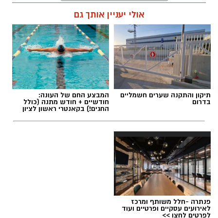
עופר אשטוקר / 14:36 06.08.26
אולי יעניין אותך גם
תגים:
הטרדה מינית
,
מעצר סגן ראש עיריית ראשון
תיקון והתקנה שערים חשמליים
המבצע החם של העונה:
לציון
בדרום
חודשיים + חודש מתנה (כולל
החגים!) בקאנטרי ראשון לציון
פנתרה -חלל משותף ומרכז
לאירועים עסקיים ופרטיים ועוד
לפרטים לחצו >>