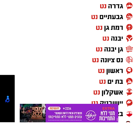
הליכי חקירה, ולכן הורה על הארכת מעצרו
אותנו
בחמישה ימים.
בעקבות הארכת המעצר, בארגון "בונות
אלטרנטיבה" מסרו:
"מי שמחזיק בתפקיד ציבורי
חייב להיות ראוי לאמון הציבור, לשמש דוגמה
אישית ולכבד את החוק. אנחנו מאמינות למתלוננות
ודורשות עבורה את חקר האמת, מיצוי הדין וצדק.
כל נפגעת שתאסוף את האומץ להתלונן צריכה
לדעת שיש מערכת שתפעל, תחקור ותאמין לה."
החשוד מכחיש את המיוחס לו, והחקירה בעניינו
נמשכת.
יש לכם מידע חשוב שטרם נחשף? צילומים מאירוע
חדשותי? מצאתם טעות בכתבה? נשמח שתשתפו