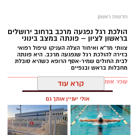
חדשות ראשון
מעצר חשוד
הולכת רגל נפגעה מרכב ברחוב ירושלים
בראשון לציון – פונתה במצב בינוני
בית משפט השלום בראשון לציון האריך היום
צוותי מד"א ואיחוד הצלה העניקו טיפול רפואי
(חמישי) בחמישה ימים את מעצרו של סגן ראש
בזירה להולכת רגל שנפגעה מרכב. היא פונתה
עיריית ראשון לציון, שנעצר אתמול במסגרת חקירה
לבית החולים שמיר-אסף הרופא כשהיא סובלת
מחבלות בראש ובגפיים
של יחידת ההונאה במחוז מרכז, בחשד לביצוע
מעשה סדום תוך ניצול יחסי מרות בעובדת בעירייה.
עופר אשטוקר / 11:31 06.08.26
החקירה נפתחה בעקבות תלונה שהגישה העובדת,
קרא עוד
המתייחסת לשני מקרים שונים. במשטרה בודקים
גם חשד לאירועים נוספים שהתרחשו, על פי החשד,
אולי יעניין אותך גם
החל משנת 2021, ובכוונתם לערוך עימות בין החשוד
לבין המתלוננת.
תגים:
תאונת דרכים בראשון לציון