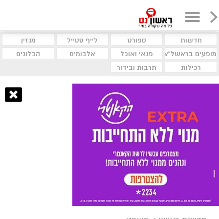
חדשות
ספורט
לייף סטייל
מגזין
מופעים בראשל"צ
פנאי ואוכל
אלבומים
הבלוגים
רכילות
תרבות ובידור