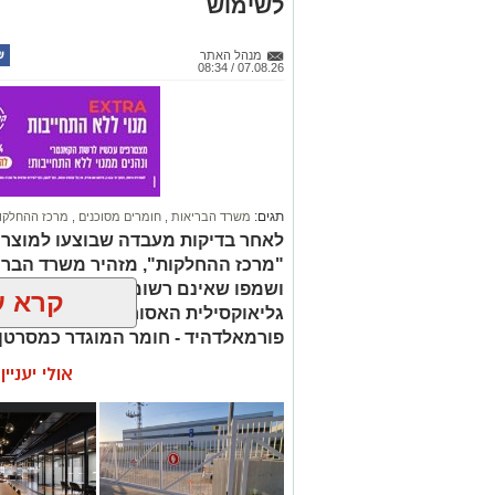
לשימוש
מנהל האתר
07.08.26 / 08:34
תגים:
משרד הבריאות
,
חומרים מסוכנים
,
מרכז ההחלקו
לאחר בדיקות מעבדה שבוצעו למוצר
"מרכז ההחלקות", מזהיר משרד הברי
ושמפו שאינם רשומים כחוק. בחלק 
קרא ע
גליאוקסילית האסורה לשימוש בהחלק
פורמאלדהיד - חומר המוגדר כמסרטן
אולי יעניי