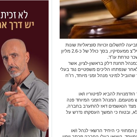
יעה לתשלום זכויות סוציאליות שונות
שתבע מנהל לשעבר של תחנת דלק בראשל"צ ממעסיקיו, בסך כולל של כ-2.6 מליון
כר טרחת עו"ד.
מנהל תחנת דלק בראשון-לציון, אשר
לאחר שנפתחו הליכים משפטיים נגד בעלי
הוביל למינוי מנהל זמני מיוחד, רו"ח
זדמנויות להביא לפיטוריו ו/או
ש מטעמם. המנהל הזמני המיוחד פנה
ן מצד הנאשמים דאז להתערב בחברה,
לא, ובטוח כי המשך העסקתו נדרש על
המחוזי כי היחיד הרשאי לנהל ו/או
יוחד, הוציאו בעלי החברה מכתב זימון