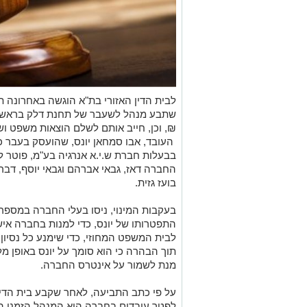
לבית הדין האזורי בת"א הוגשה באחרונה תב
₪, וכן, חייב אותם לשלם הוצאות משפט וש
העובד, אבו סמחאן יונס, שהועסק בעבר כ
בבעלות חברת ש.י.א אנרגיה בע"מ, פוטר 
החברה דאז, גבאי אברהם וגבאי יוסף, דבר ש
בועז גזית.
בעקבות המינוי, ניסו בעלי החברה במספר ה
התפטרותו של יונס, כדי למנות בחברה אי
לבית המשפט המחוזי, כדי שימנע כל נסיו
תוך הבהרה כי הוא סומך על יונס באופן מ
מנת לשמור על אינטרס החברה.
על פי כתב התביעה, לאחר שקבע בית הדין 
לפטר עובדים בחברה הוא המנהל הזמני המ