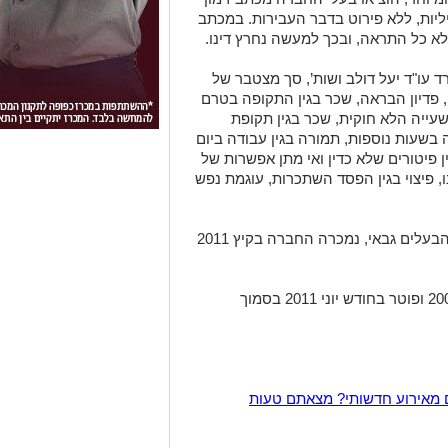
יליות, ללא פירוט בדבר העבירות. במכתב
לא כל התראה, ובכך למעשה נחרץ דינו.
ד עו"ד יעל דולב ושות’, סך מצטבר של
שה, פדיון הבראה, שכר בגין התקופה בטרם
עייה הלא חוקית, שכר בגין תקופת
ה בשעות נוספות, תמורה בגין עבודה ביום
 פיטורים שלא כדין ואי מתן אפשרות של
 פיצוי בגין הפסד השתכרות, עוגמת נפש
בעקבות הסדר טיעון שנחתם בעניינם של הבעלים גבאי, נמכרה החברה בקיץ 2011
יונס החל לעבוד בתחנת הדלק בראשית 2004 ופוטר בחודש יוני 2011 בסמוך
 מאירוע חדשותי? מצאתם טעות