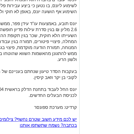
לשימוע ליונס, בו נטען כי ביצע עבירות פל
השימוע אף הושעה יונס, באופן לא חוקי ול
יונס תובע, באמצעות עו"ד עידן פפר, ממשר
2.6 מליון ₪ בגין סדרת עילות פדיון חופ
השעייתו הלא חוקית, שכר בגין תקופת ההש
המחלה, פיצויי פיטורים, תמורה בגין עבוד
המנוחה, תמורת הודעה מוקדמת, פיצוי בגין
ממש להתגונן מהאשמות השווא שהוטחו בו,
ולשון הרע.
לקובי בן יקר וזאב קיסין.
לכניסת הבעלים החדשים.
קרדיט: מערכת ספונסר
יש לכם מידע חשוב שטרם נחשף? צילומים
בכתבה? נשמח שתשתפו אותנו