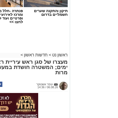
תיקון והתקנה שערים
פנתרה -חלל מ
חשמליים בדרום
ומרכז לאירועי
ופרטיים ועוד 
לחצו >>
ראשון נט
>
חדשות ראשון
>
מעצרו של סגן ראש עיריית רא
ימים; המשטרה חושדת במעשה 
מרות
צילומים: משרד הבריאות
משרד הבריאות פרסם אזהרה לציבור מפני 
עופר אשטוקר
במסגרת מבצע פיקוח שנערך בתשעה סניפ
06.08.26 / 14:36
האזהרה מתפרסמת לאחר שבדיקות מעבדה
במהלך המבצע, ובהמשך להודעת משרד הב
בין המוצרים שנמצאו ואינם רשומים במאגרי