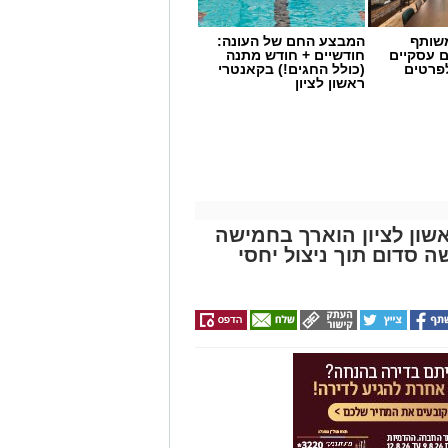
שותף
המבצע החם של העונה:
ם עסקיים
חודשיים + חודש מתנה
לפרטים
(כולל החגים!) בקאנטרי
ראשון לציון
שון לציון הוארך בחמישה
סדום תוך ניצול יחסי
שימוש במוצרי שיער נוספים שנתפסו
י רשת "מרכז ההחלקות".
 הושלמו לכלל המוצרים שנאספו
ריאות שפורסמה בחודש יולי.
 משרד הבריאות, ולכן חל איסור