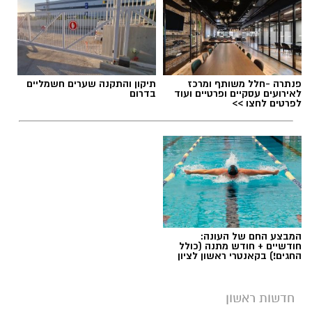
תגים:
מד״א
,
שחר ברן
פנתרה -חלל משותף ומרכז
תיקון והתקנה שערים חשמליים
לאירועים עסקיים ופרטיים ועוד
בדרום
לפרטים לחצו >>
המבצע החם של העונה:
חודשיים + חודש מתנה (כולל
מצטיינת אגף הלוגיסטיקה במד"א שחר ברן תושבת
החגים!) בקאנטרי ראשון לציון
ראשון לציון - צילום דוברות מד"א
חדשות ראשון
כבוד לראשון לציון:
שחר ברן
, תושבת העיר, נבחרה