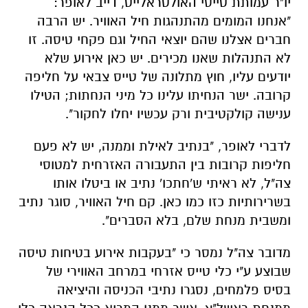
יו"ר עמותת טייסי האולטראלייט, דייב לאופר:
"אנחנו המומים מהתנהגות חיל האוויר. יש הרבה
חברים אצלנו שהם יוצאי החיל וגם פקחי טיסה. זו
לא התנהלות שאנו מכירים. יש כאן אירוע שלא
יודעים עליו, חוץ מתלונה של טייס צבאי על חליפה
קרובה. ישר הנחיתו עלינו כל מיני הנחתות; הטילו
ענישה קולקטיבית ורק עכשיו יחלו לחקור".
לדברי לאופר, "בנתיב לאילת וממנה, יש לא פעם
חליפות קרובות בין התעבורה האזרחית למטוסי
צה"ל, לא ראיתי ש'חתכו' נתיב או ביטלו אותו
בשרירותיות כזו כמו כאן. קם חיל האוויר, סוגר נתיב
ומשבית מנחת שלם, בלא הסברים".
מדובר צה"ל נמסר כי "בעקבות אירוע בטיחות טיסה
שבוצע ע"י כלי טייס אזרחי במרחב האווירי של
בסיס פלמחים, נסגרו נתיבי הכניסה והיציאה