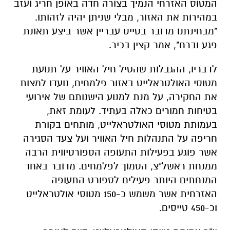
המטוס האזרחי הנמיך בצורה חדה באופן חריג ועזב
במהירות את האזור, מבלי שניתן יהיה לזהותו.
"מבחינתנו מדובר בטייס עבריין אשר ביצע תאונת
פגע וברח", אמר קצין בכיר.
לדבריו, ההגבלות שהטיל חיל האוויר על תנועת
מטוסי האולטראלייט באזור פלמחים, נועדו למצות
את החקירה, על מנת למנוע הישנותם של אירועי
בטיחות חמורים כאלה בעתיד. לעומת זאת,
בעמותת מטוסי האולטראלייט, מותחים בקורת
חריפה על התנהלות חיל האוויר ועל צעד הסגירה
אשר פוגע בפעילות התעופה הספורטיווית הרבה
ממנחת ראשל"צ, הסמוך לפלמחים. מדובר באחד
המנחתים היותר פעילים לספורט התעופה
האזרחית אשר משמש כ-150 מטוסי אולטראלייט
וכ-450 טייסים.