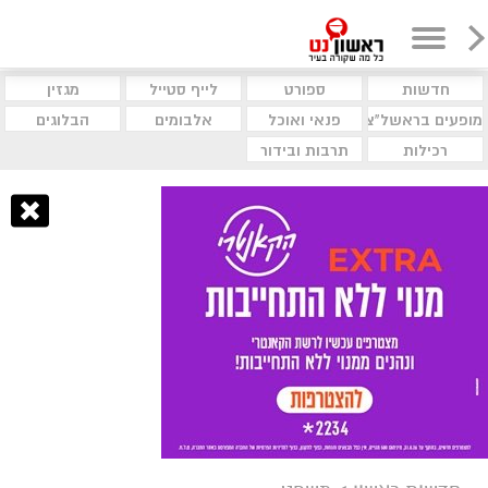
חדשות
ספורט
לייף סטייל
מגזין
מופעים בראשל"צ
פנאי ואוכל
אלבומים
הבלוגים
רכילות
תרבות ובידור