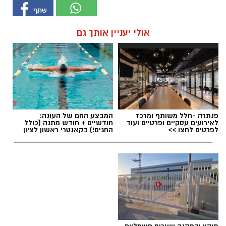
אולי יעניין אותך גם
פנתרה -חלל משותף ומרכז
המבצע החם של העונה:
לאירועים עסקיים ופרטיים ועוד
חודשיים + חודש מתנה (כולל
לפרטים לחצו >>
החגים!) בקאנטרי ראשון לציון