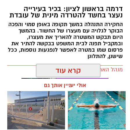
למצטיינת אגף הלוגיסטיקה של מגן דוד אדום,
דרמה בראשון לציון: בכיר בעירייה
במסגרת טקס ההוקרה הארצי לבני ובנות השירות
נעצר בחשד להטרדה מינית של עובדת
הלאומי שסיימו את שירותם במד”א.
החקירה התנהלה במשך תקופה באופן סמוי והפכה
הבוקר לגלויה עם מעצרו של החשוד. בהמשך
הטקס התקיים השבוע באודיטוריום קריית מד”א
היום תבקש המשטרה להאריך את מעצרו,
ברמלה, בהשתתפות כ-320 צעירות וצעירים שסיימו
ובמקביל תפנה לבית המשפט בבקשה להתיר את
שנה או שנתיים של שירות לאומי בארגון, ובמעמד
פרסום שמו במטרה לאפשר לנפגעות נוספות, ככל
בכירי מד”א, מנכ”ל רשות השירות הלאומי-אזרחי
שישנן, להתלונן
ראובן פינסקי, נציגי עמותות השירות הלאומי ובני
מנהל האתר / 13:07 05.08.26
קרא עוד
משפחות המתנדבים.
במהלך האירוע הוענקו תעודות הצטיינות למתנדבים
אולי יעניין אותך גם
שבלטו במסירותם, במקצועיותם ובתרומתם יוצאת
הדופן לארגון. בין הזוכים הייתה גם שחר ברן,
שזכתה להוקרה על פועלה במסגרת אגף
תגים:
הטרדה מינית ראשון לציון
הלוגיסטיקה של מד”א.
במהלך שירותם ממלאים בני ובנות השירות הלאומי