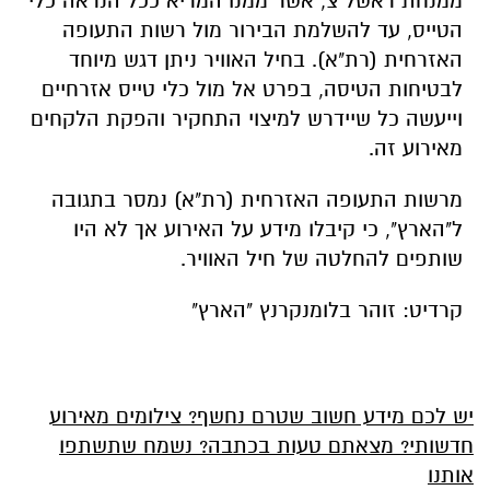
ממנחת ראשל"צ, אשר ממנו המריא ככל הנראה כלי
הטייס, עד להשלמת הבירור מול רשות התעופה
האזרחית (רת"א). בחיל האוויר ניתן דגש מיוחד
לבטיחות הטיסה, בפרט אל מול כלי טייס אזרחיים
וייעשה כל שיידרש למיצוי התחקיר והפקת הלקחים
מאירוע זה.
מרשות התעופה האזרחית (רת"א) נמסר בתגובה
ל"הארץ", כי קיבלו מידע על האירוע אך לא היו
שותפים להחלטה של חיל האוויר.
קרדיט: זוהר בלומנקרנץ "הארץ"
יש לכם מידע חשוב שטרם נחשף? צילומים מאירוע
חדשותי? מצאתם טעות בכתבה? נשמח שתשתפו
אותנו