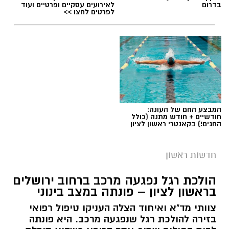
בדרום
לאירועים עסקיים ופרטיים ועוד
לפרטים לחצו >>
המבצע החם של העונה:
חודשיים + חודש מתנה (כולל
החגים!) בקאנטרי ראשון לציון
חדשות ראשון
מעצר חשוד
הולכת רגל נפגעה מרכב ברחוב ירושלים
בראשון לציון – פונתה במצב בינוני
בית משפט השלום בראשון לציון האריך היום
צוותי מד"א ואיחוד הצלה העניקו טיפול רפואי
(חמישי) בחמישה ימים את מעצרו של סגן ראש
בזירה להולכת רגל שנפגעה מרכב. היא פונתה
עיריית ראשון לציון, שנעצר אתמול במסגרת חקירה