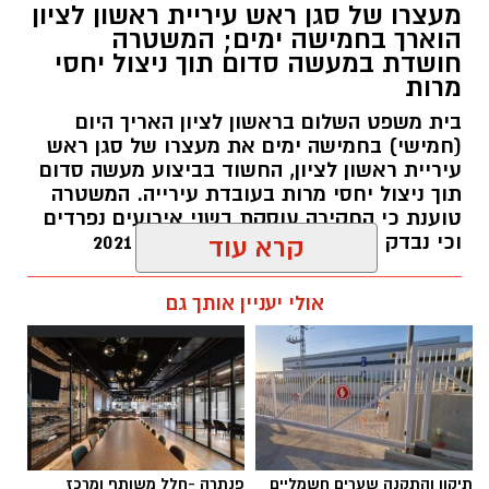
מעצרו של סגן ראש עיריית ראשון לציון
הוארך בחמישה ימים; המשטרה
חושדת במעשה סדום תוך ניצול יחסי
מרות
בית משפט השלום בראשון לציון האריך היום
(חמישי) בחמישה ימים את מעצרו של סגן ראש
עיריית ראשון לציון, החשוד בביצוע מעשה סדום
תוך ניצול יחסי מרות בעובדת עירייה. המשטרה
טוענת כי החקירה עוסקת בשני אירועים נפרדים
וכי נבדק חשד למקרים נוספים משנת 2021
קרא עוד
עופר אשטוקר / 14:36 06.08.26
אולי יעניין אותך גם
תגים:
הטרדה מינית
,
מעצר סגן ראש עיריית ראשון
תיקון והתקנה שערים חשמליים
פנתרה -חלל משותף ומרכז
לציון