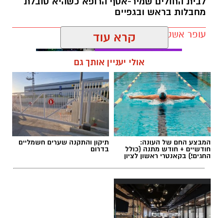
לבית החולים שמיר-אסף הרופא כשהיא סובלת
מחבלות בראש ובגפיים
של יחידת ההונאה במחוז מרכז, בחשד לביצוע
מעשה סדום תוך ניצול יחסי מרות בעובדת בעירייה.
עופר אשטוקר / 11:31 06.08.26
החקירה נפתחה בעקבות תלונה שהגישה העובדת,
קרא עוד
המתייחסת לשני מקרים שונים. במשטרה בודקים
גם חשד לאירועים נוספים שהתרחשו, על פי החשד,
אולי יעניין אותך גם
החל משנת 2021, ובכוונתם לערוך עימות בין החשוד
לבין המתלוננת.
תגים:
תאונת דרכים בראשון לציון
לפי המשטרה, החקירה מתנהלת זה כחודשיים
והועברה מתחנת ראשון לציון ליחידת ההונאה
המרכזית. לאחר תקופה של חקירה סמויה הפכה
המבצע החם של העונה:
תיקון והתקנה שערים חשמליים
החקירה לגלויה, והחשוד נעצר והובא לבית
חודשיים + חודש מתנה (כולל
בדרום
המשפט. במקביל ביקשה המשטרה להתיר את
החגים!) בקאנטרי ראשון לציון
פרסום שמו, במטרה לאפשר לנפגעות נוספות, ככל
שישנן, לפנות ולהגיש תלונה.