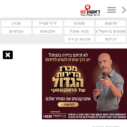
חדשות
ספורט
לייף סטייל
מגזין
מופעים בראשל"צ
פנאי ואוכל
אלבומים
הבלוגים
רכילות
תרבות ובידור