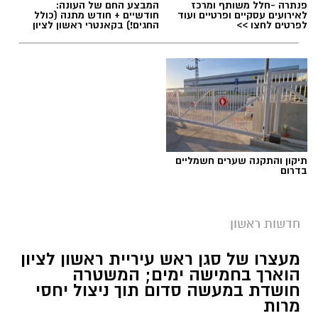
פנתרה -חלל משותף ומרכז
המבצע החם של העונה:
ההחלקות
לאירועים עסקיים ופרטיים ועוד
חודשיים + חודש מתנה (כולל
לפרטים לחצו >>
החגים!) בקאנטרי ראשון לציון
תיקון והתקנה שערים חשמליים
בדרום
חדשות ראשון
צילומים: משרד הבריאות
מעצרו של סגן ראש עיריית ראשון לציון
הוארך בחמישה ימים; המשטרה
משרד הבריאות פרסם אזהרה לציבור מפני שימוש
חושדת במעשה סדום תוך ניצול יחסי
מרות
במוצרי שיער נוספים שנתפסו במסגרת מבצע