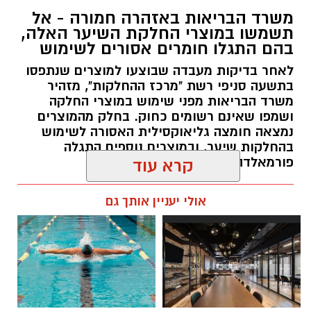
משרד הבריאות באזהרה חמורה - אל
תשמשו במוצרי החלקת השיער האלה,
בהם התגלו חומרים אסורים לשימוש
לאחר בדיקות מעבדה שבוצעו למוצרים שנתפסו
בתשעה סניפי רשת "מרכז ההחלקות", מזהיר
משרד הבריאות מפני שימוש במוצרי החלקה
ושמפו שאינם רשומים כחוק. בחלק מהמוצרים
נמצאה חומצה גליאוקסילית האסורה לשימוש
בהחלקות שיער, ובמוצרים נוספים התגלה
פורמאלדהיד - חומר המוגדר כמסרטן
קרא עוד
מנהל האתר / 08:34 07.08.26
אולי יעניין אותך גם
תגים:
משרד הבריאות
,
חומרים מסוכנים
,
מרכז