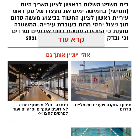
פיקוח שנערך בתשעה סניפי רשת "מרכז
בית משפט השלום בראשון לציון האריך היום
(חמישי) בחמישה ימים את מעצרו של סגן ראש
ההחלקות".
עיריית ראשון לציון, החשוד בביצוע מעשה סדום
תוך ניצול יחסי מרות בעובדת עירייה. המשטרה
האזהרה מתפרסמת לאחר שבדיקות מעבדה
טוענת כי החקירה עוסקת בשני אירועים נפרדים
הושלמו לכלל המוצרים שנאספו במהלך המבצע,
וכי נבדק חשד למקרים נוספים משנת 2021
קרא עוד
ובהמשך להודעת משרד הבריאות שפורסמה בחודש
יולי.
עופר אשטוקר / 14:36 06.08.26
אולי יעניין אותך גם
בין המוצרים שנמצאו ואינם רשומים במאגרי משרד
הבריאות, ולכן חל איסור לשווקם:
PROTEIN + MINERAL PREMIUM HAIR
תגים:
הטרדה מינית
,
מעצר סגן ראש עיריית ראשון
STRAIGHTENING
תיקון והתקנה שערים חשמליים
פנתרה -חלל משותף ומרכז
לציון
Protein Mineral Premium Pre Treatment
בדרום
לאירועים עסקיים ופרטיים ועוד
לפרטים לחצו >>
Shampoo
בנוסף, נמצא כי המוצר
HYDRO KERATIN PRO
HAIR STRAIGHTENING GEL
, שאף הוא אינו רשום