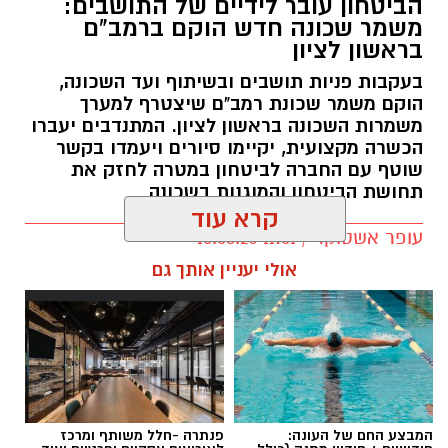
הביטחון עובר לידיים של התושבים:
משמר שכונה חדש הוקם ברמב"ם
בראשון לציון
בעקבות פניות תושבים ובשיתוף ועד השכונה,
הוקם משמר שכונת רמב"ם שיצטרף למערך
משמרות השכונה בראשון לציון. המתנדבים יעברו
הכשרה מקצועית, יקיימו סיורים ויעמדו בקשר
שוטף עם החברה לביטחון במטרה לחזק את
תחושת הביטחון והמוגנות בשכונה
קרא עוד
עופר אשטוקר / 11:01 10.08.26
אולי יעניין אותך גם
תגים:
משמר שכונת רמב"ם ראשון לציון
המבצע החם של העונה:
פנתרה -חלל משותף ומרכז