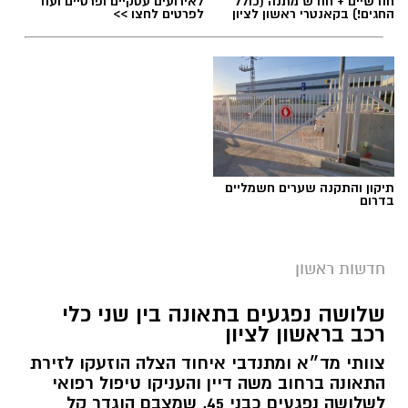
חודשיים + חודש מתנה (כולל
לאירועים עסקיים ופרטיים ועוד
החגים!) בקאנטרי ראשון לציון
לפרטים לחצו >>
תיקון והתקנה שערים חשמליים
בדרום
צילום: החברה לביטחון וסדר ציבורי ראשון לציון
חדשות ראשון
מערך הביטחון הקהילתי בראשון לציון מתרחב:
שלושה נפגעים בתאונה בין שני כלי
החברה לביטחון וסדר ציבורי הודיעה על הקמתו
רכב בראשון לציון
הרשמית של
משמר שכונת רמב"ם
, שיצטרף למערך
צוותי מד״א ומתנדבי איחוד הצלה הוזעקו לזירת
משמרות השכונה הפועלים ברחבי העיר ומונה כיום
התאונה ברחוב משה דיין והעניקו טיפול רפואי
לשלושה נפגעים כבני 45, שמצבם הוגדר קל
עשרות מתנדבות ומתנדבים.