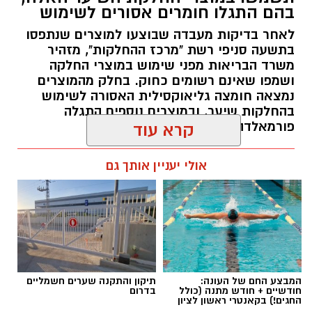
בהם התגלו חומרים אסורים לשימוש
לאחר בדיקות מעבדה שבוצעו למוצרים שנתפסו
בתשעה סניפי רשת "מרכז ההחלקות", מזהיר
משרד הבריאות מפני שימוש במוצרי החלקה
ושמפו שאינם רשומים כחוק. בחלק מהמוצרים
נמצאה חומצה גליאוקסילית האסורה לשימוש
בהחלקות שיער, ובמוצרים נוספים התגלה
פורמאלדהיד - חומר המוגדר כמסרטן
קרא עוד
מנהל האתר / 08:34 07.08.26
אולי יעניין אותך גם
תגים:
משרד הבריאות
,
חומרים מסוכנים
,
מרכז
המבצע החם של העונה:
תיקון והתקנה שערים חשמליים
ההחלקות
חודשיים + חודש מתנה (כולל
בדרום
החגים!) בקאנטרי ראשון לציון