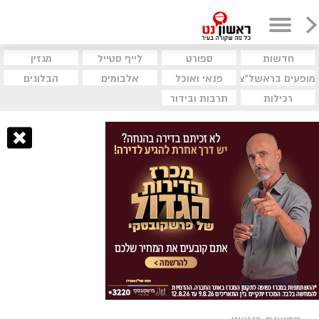
חדשות
ספורט
לייף סטייל
מגזין
מופעים בראשל"צ
פנאי ואוכל
אלבומים
הבלוגים
רכילות
תרבות ובידור