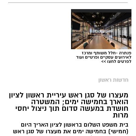
פנתרה -חלל משותף ומרכז
לאירועים עסקיים ופרטיים ועוד
לפרטים לחצו >>
חדשות ראשון
צילומים: משרד הבריאות
מעצרו של סגן ראש עיריית ראשון לציון
הוארך בחמישה ימים; המשטרה
משרד הבריאות פרסם אזהרה לציבור מפני שימוש
חושדת במעשה סדום תוך ניצול יחסי
מרות
במוצרי שיער נוספים שנתפסו במסגרת מבצע
פיקוח שנערך בתשעה סניפי רשת "מרכז
בית משפט השלום בראשון לציון האריך היום
(חמישי) בחמישה ימים את מעצרו של סגן ראש
ההחלקות".