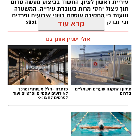
עיריית ראשון לציון, החשוד בביצוע מעשה סדום
תוך ניצול יחסי מרות בעובדת עירייה. המשטרה
האזהרה מתפרסמת לאחר שבדיקות מעבדה
טוענת כי החקירה עוסקת בשני אירועים נפרדים
הושלמו לכלל המוצרים שנאספו במהלך המבצע,
וכי נבדק חשד למקרים נוספים משנת 2021
קרא עוד
ובהמשך להודעת משרד הבריאות שפורסמה בחודש
יולי.
עופר אשטוקר / 14:36 06.08.26
אולי יעניין אותך גם
בין המוצרים שנמצאו ואינם רשומים במאגרי משרד
הבריאות, ולכן חל איסור לשווקם:
PROTEIN + MINERAL PREMIUM HAIR
תגים:
הטרדה מינית
,
מעצר סגן ראש עיריית ראשון
STRAIGHTENING
תיקון והתקנה שערים חשמליים
פנתרה -חלל משותף ומרכז
לציון
Protein Mineral Premium Pre Treatment
בדרום
לאירועים עסקיים ופרטיים ועוד
לפרטים לחצו >>
Shampoo
בנוסף, נמצא כי המוצר
HYDRO KERATIN PRO
HAIR STRAIGHTENING GEL
, שאף הוא אינו רשום
במאגרי משרד הבריאות, מסומן כמכיל
חומצה