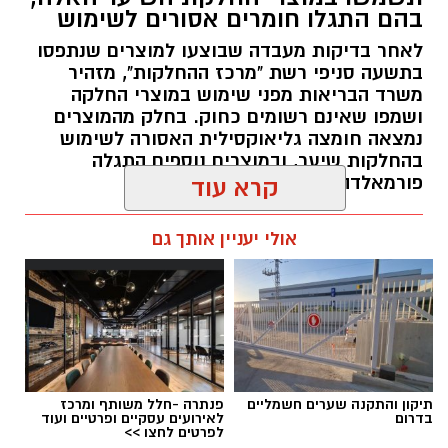
בהם התגלו חומרים אסורים לשימוש
לאחר בדיקות מעבדה שבוצעו למוצרים שנתפסו
בתשעה סניפי רשת "מרכז ההחלקות", מזהיר
משרד הבריאות מפני שימוש במוצרי החלקה
ושמפו שאינם רשומים כחוק. בחלק מהמוצרים
נמצאה חומצה גליאוקסילית האסורה לשימוש
בהחלקות שיער, ובמוצרים נוספים התגלה
פורמאלדהיד - חומר המוגדר כמסרטן
קרא עוד
מנהל האתר / 08:34 07.08.26
אולי יעניין אותך גם
תגים:
משרד הבריאות
,
חומרים מסוכנים
,
מרכז
תיקון והתקנה שערים חשמליים
פנתרה -חלל משותף ומרכז
ההחלקות
בדרום
לאירועים עסקיים ופרטיים ועוד
לפרטים לחצו >>