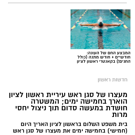
המבצע החם של העונה:
חודשיים + חודש מתנה (כולל
החגים!) בקאנטרי ראשון לציון
חדשות ראשון
צילומים: משרד הבריאות
מעצרו של סגן ראש עיריית ראשון לציון
הוארך בחמישה ימים; המשטרה
משרד הבריאות פרסם אזהרה לציבור מפני שימוש
חושדת במעשה סדום תוך ניצול יחסי
מרות
במוצרי שיער נוספים שנתפסו במסגרת מבצע
פיקוח שנערך בתשעה סניפי רשת "מרכז
בית משפט השלום בראשון לציון האריך היום
(חמישי) בחמישה ימים את מעצרו של סגן ראש
ההחלקות".