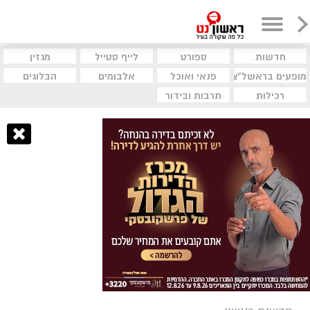
חדשות
ספורט
לייף סטייל
מגזין
מופעים בראשל"צ
פנאי ואוכל
אלבומים
הבלוגים
רכילות
תרבות ובידור