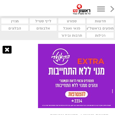
חדשות
ספורט
לייף סטייל
מגזין
מופעים בראשל"צ
פנאי ואוכל
אלבומים
הבלוגים
רכילות
תרבות ובידור