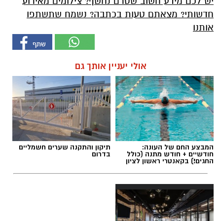
יש לכם מידע חשוב שטרם נחשף? צילומים מאירוע
חדשותי? מצאתם טעות בכתבה? נשמח שתשתפו
אותנו
אולי יעניין אותך גם
המבצע החם של העונה:
תיקון והתקנה שערים חשמליים
חודשיים + חודש מתנה (כולל
בדרום
החגים!) בקאנטרי ראשון לציון