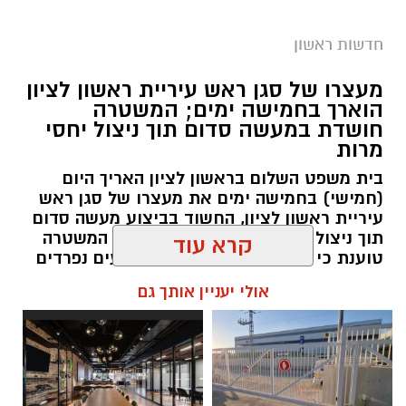
חדשות ראשון
צילומים: משרד הבריאות
מעצרו של סגן ראש עיריית ראשון לציון
הוארך בחמישה ימים; המשטרה
משרד הבריאות פרסם אזהרה לציבור מפני שימוש
חושדת במעשה סדום תוך ניצול יחסי
מרות
במוצרי שיער נוספים שנתפסו במסגרת מבצע
פיקוח שנערך בתשעה סניפי רשת "מרכז
בית משפט השלום בראשון לציון האריך היום
(חמישי) בחמישה ימים את מעצרו של סגן ראש
ההחלקות".
עיריית ראשון לציון, החשוד בביצוע מעשה סדום
תוך ניצול יחסי מרות בעובדת עירייה. המשטרה
האזהרה מתפרסמת לאחר שבדיקות מעבדה
טוענת כי החקירה עוסקת בשני אירועים נפרדים
הושלמו לכלל המוצרים שנאספו במהלך המבצע,
וכי נבדק חשד למקרים נוספים משנת 2021
קרא עוד
ובהמשך להודעת משרד הבריאות שפורסמה בחודש
יולי.
עופר אשטוקר / 14:36 06.08.26
אולי יעניין אותך גם
בין המוצרים שנמצאו ואינם רשומים במאגרי משרד
הבריאות, ולכן חל איסור לשווקם: