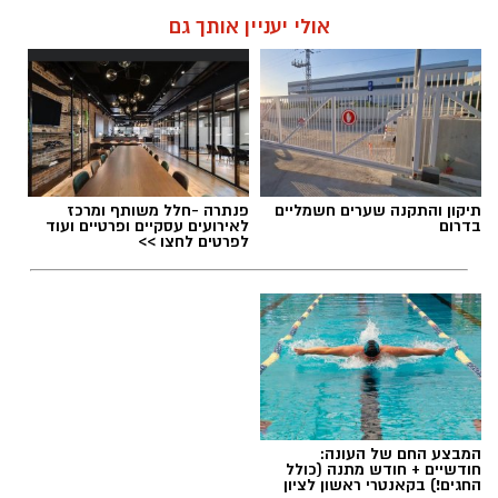
מנהל האתר / 08:34 07.08.26
אולי יעניין אותך גם
תגים:
משרד הבריאות
,
חומרים מסוכנים
,
מרכז
תיקון והתקנה שערים חשמליים
פנתרה -חלל משותף ומרכז
ההחלקות
בדרום
לאירועים עסקיים ופרטיים ועוד
לפרטים לחצו >>
המבצע החם של העונה:
חודשיים + חודש מתנה (כולל
החגים!) בקאנטרי ראשון לציון