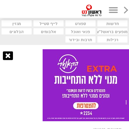
חדשות
ספורט
לייף סטייל
מגזין
מופעים בראשל"צ
פנאי ואוכל
אלבומים
הבלוגים
רכילות
תרבות ובידור