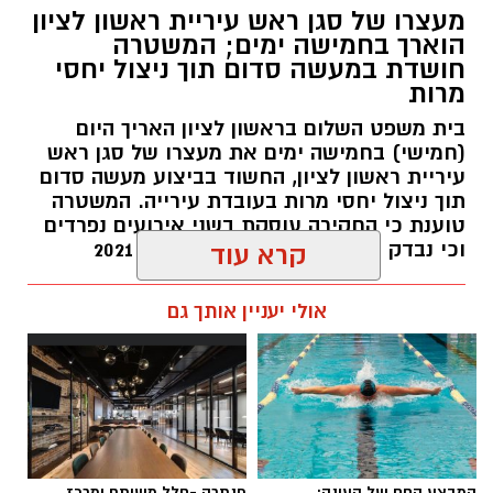
מעצרו של סגן ראש עיריית ראשון לציון
הוארך בחמישה ימים; המשטרה
חושדת במעשה סדום תוך ניצול יחסי
מרות
בית משפט השלום בראשון לציון האריך היום
(חמישי) בחמישה ימים את מעצרו של סגן ראש
עיריית ראשון לציון, החשוד בביצוע מעשה סדום
תוך ניצול יחסי מרות בעובדת עירייה. המשטרה
טוענת כי החקירה עוסקת בשני אירועים נפרדים
וכי נבדק חשד למקרים נוספים משנת 2021
קרא עוד
עופר אשטוקר / 14:36 06.08.26
אולי יעניין אותך גם
תגים:
הטרדה מינית
,
מעצר סגן ראש עיריית ראשון
המבצע החם של העונה:
פנתרה -חלל משותף ומרכז