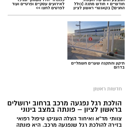
לציון
חודשיים + חודש מתנה (כולל
לאירועים עסקיים ופרטיים ועוד
החגים!) בקאנטרי ראשון לציון
לפרטים לחצו >>
תיקון והתקנה שערים חשמליים
בדרום
חדשות ראשון
מעצר חשוד
הולכת רגל נפגעה מרכב ברחוב ירושלים
בראשון לציון – פונתה במצב בינוני
בית משפט השלום בראשון לציון האריך היום
צוותי מד"א ואיחוד הצלה העניקו טיפול רפואי
(חמישי) בחמישה ימים את מעצרו של סגן ראש
בזירה להולכת רגל שנפגעה מרכב. היא פונתה