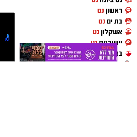
כל נפגעת שתאסוף את האומץ להתלונן צריכה
לדעת שיש מערכת שתפעל, תחקור ותאמין לה."
החשוד מכחיש את המיוחס לו, והחקירה בעניינו
נמשכת.
יש לכם מידע חשוב שטרם נחשף? צילומים מאירוע
חדשותי? מצאתם טעות בכתבה? נשמח שתשתפו
אותנו
נטיפס רשת חברתית להמלצות
שערים חשמליים
Netips -רשת חברתית לחכמת ההמונים
המלצה לסרט
המלצה לסדרה
טיפים ליחסים אישיים
העצמה עצמית