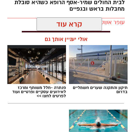
עיריית ראשון לציון, שנעצר אתמול במסגרת חקירה
לבית החולים שמיר-אסף הרופא כשהיא סובלת
מחבלות בראש ובגפיים
של יחידת ההונאה במחוז מרכז, בחשד לביצוע
מעשה סדום תוך ניצול יחסי מרות בעובדת בעירייה.
עופר אשטוקר / 11:31 06.08.26
החקירה נפתחה בעקבות תלונה שהגישה העובדת,
קרא עוד
המתייחסת לשני מקרים שונים. במשטרה בודקים
גם חשד לאירועים נוספים שהתרחשו, על פי החשד,
אולי יעניין אותך גם
החל משנת 2021, ובכוונתם לערוך עימות בין החשוד
לבין המתלוננת.
תגים:
תאונת דרכים בראשון לציון
לפי המשטרה, החקירה מתנהלת זה כחודשיים
והועברה מתחנת ראשון לציון ליחידת ההונאה
המרכזית. לאחר תקופה של חקירה סמויה הפכה
תיקון והתקנה שערים חשמליים
פנתרה -חלל משותף ומרכז
החקירה לגלויה, והחשוד נעצר והובא לבית
בדרום
לאירועים עסקיים ופרטיים ועוד
המשפט. במקביל ביקשה המשטרה להתיר את
לפרטים לחצו >>
פרסום שמו, במטרה לאפשר לנפגעות נוספות, ככל
שישנן, לפנות ולהגיש תלונה.