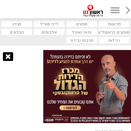
חדשות
ספורט
לייף סטייל
מגזין
מופעים בראשל"צ
פנאי ואוכל
אלבומים
הבלוגים
רכילות
תרבות ובידור