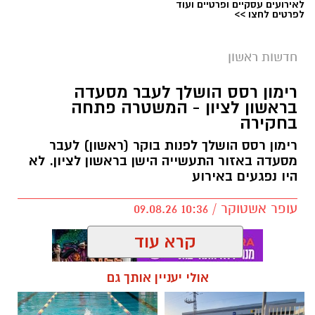
לאירועים עסקיים ופרטיים ועוד
לפרטים לחצו >>
צילום: דוברות עיריית ראשון לציון
מהפך קטן בדירוג הערים הגדולות בישראל: נתניה
חדשות ראשון
עקפה את ראשון לציון ותפסה את המקום הרביעי
רימון רסס הושלך לעבר מסעדה
– בהפרש זעום של חמישה תושבים בלבד.
בראשון לציון - המשטרה פתחה
בחקירה
על פי נתוני מרשם רשות האוכלוסין וההגירה,
בנתניה רשומים 289,121 תושבים, לעומת 289,116
רימון רסס הושלך לפנות בוקר (ראשון) לעבר
מסעדה באזור התעשייה הישן בראשון לציון. לא
בראשון לציון. מעל שתיהן ניצבות ירושלים עם
היו נפגעים באירוע
כ־1.12 מיליון תושבים, תל אביב־יפו עם כ־601 אלף
וחיפה עם כ־344 אלף תושבים.
עופר אשטוקר / 10:36 09.08.26
עם זאת, לנתונים יש הסתייגות חשובה: מרשם
קרא עוד
רשות האוכלוסין כולל גם ישראלים השוהים דרך
קבע בחו״ל אך עדיין רשומים בכתובתם האחרונה
אולי יעניין אותך גם
בישראל. לכן המספרים גבוהים מאומדני הלשכה
המרכזית לסטטיסטיקה, המתייחסים לאוכלוסייה