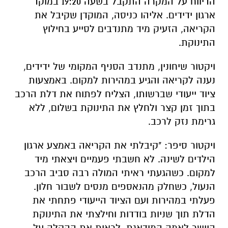
הדיווח על המקרה התקבל בשעה 19:20 במוקד
ארגון ידידים. אליהו כניסה, המוקדן שקיבל את
הקריאה, הזעיק מיד מתנדבים לסייע בחילוץ
התינוקת.
ויקטור שיחונין, מתנדב הסניף המקומי של ידידים,
נענה לקריאה והגיע במהירות למקום. באמצעות
ציוד ייעודי שברשותו, הצליח לפתוח את דלת הרכב
בתוך זמן קצר ולחלץ את התינוקת בשלום, ללא
גרימת נזק לרכב.
ויקטור סיפר: "קיבלתי את הקריאה באמצע ארגון
הילדים לשינה. לא חשבתי פעמיים ויצאתי מיד
למקום. כשהגעתי ראיתי המולה רבה סביב הרכב
הנעול, כשחלק מהנאספים מנסים לשבור חלון.
פעלתי במהירות ועם הציוד הייעודי פתחתי את
הדלת תוך שניות בודדות וחילצתי את התינוקת
היישר לאמה המודאגת. לראות את ההקלה על