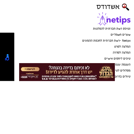
בנוסף, נמצא כי המוצר
HYDRO KERATIN PRO
HAIR STRAIGHTENING GEL
, שאף הוא אינו רשום
במאגרי משרד הבריאות, מסומן כמכיל
חומצה
גליאוקסילית
– רכיב האסור לשימוש בתכשירים
להחלקת שיער בישראל.
במשרד הבריאות מסבירים כי קיים קשר סיבתי בין
שימוש במוצרי החלקת שיער המכילים חומצה
גליאוקסילית לבין תופעות לוואי חמורות, ובהן
מקרים של
כשל כלייתי
שדווחו למשרד.
עוד נמסר כי בבדיקה שערכה המחלקה לתמרוקים
מול היצרן הרשום במאגר, חברת "תלתל", התברר
כי נמצאו בביקורת מוצרים הנושאים את השמות
Revival Riginol PRO
ו-
Revival Straight
, אך
לדבריה לא יוצרו על ידה. בעקבות זאת קיים חשש
באשר למקורם, להרכבם ולבטיחותם.