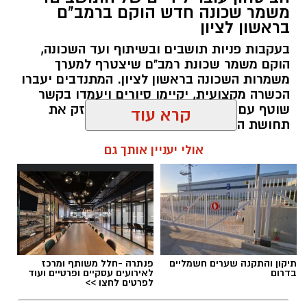
משמר שכונה חדש הוקם ברמב"ם
בראשון לציון
בעקבות פניות תושבים ובשיתוף ועד השכונה,
צילום: כיבוי והצלה ראשון לציון
הוקם משמר שכונת רמב"ם שיצטרף למערך
משמרות השכונה בראשון לציון. המתנדבים יעברו
הכשרה מקצועית, יקיימו סיורים ויעמדו בקשר
שוטף עם החברה לביטחון במטרה לחזק את
תחושת הביטחון והמוגנות בשכונה
קרא עוד
עופר אשטוקר / 11:01 10.08.26
אולי יעניין אותך גם
תגים:
משמר שכונת רמב"ם ראשון לציון
תיקון והתקנה שערים חשמליים
פנתרה -חלל משותף ומרכז
בדרום
לאירועים עסקיים ופרטיים ועוד