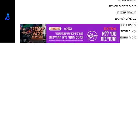
ולהכשיר את חברי המשמר.
כיבוי והצלה ראשון לציון
מנכ"ל החברה לביטחון וסדר ציבורי,
מוטי נחמני
,
אמר כי הקמת המשמר היא תוצאה של תושבים
שבחרו לקחת חלק פעיל בביטחון סביבת מגוריהם,
יש לכם מידע חשוב שטרם נחשף? צילומים מאירוע
והעריך כי המשמר החדש יהפוך לחלק בלתי נפרד
חדשותי? מצאתם טעות בכתבה? נשמח שתשתפו
מהפעילות הקהילתית בשכונה
אותנו
יש לכם מידע חשוב שטרם נחשף? צילומים מאירוע
חדשותי? מצאתם טעות בכתבה? נשמח שתשתפו
אותנו
נטיפס רשת חברתית להמלצות
שערים חשמליים