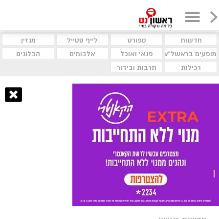
חדשות
ספורט
לייף סטייל
מגזין
מופעים בראשל"צ
פנאי ואוכל
אלבומים
הבלוגים
רכילות
תרבות ובידור