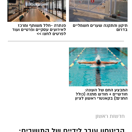
במסגרת הביקור הגיעו הילדים יחד עם צוות
העמותה לתחנה, שם עברו הדרכה, הכירו מקרוב
את עבודת לוחמי האש, את רכבי הכיבוי והחילוץ
ואת הציוד המשמש אותם באירועי חירום.
תיקון והתקנה שערים חשמליים
פנתרה -חלל משותף ומרכז
בדרום
לאירועים עסקיים ופרטיים ועוד
לפרטים לחצו >>
הביקור היווה עבור הילדים חוויה מיוחדת ומעצימה,
לצד היכרות מקרוב עם עבודת לוחמי האש
וחשיבותה למען ביטחון הציבור.
צפו בתמונות:
המבצע החם של העונה:
חודשיים + חודש מתנה (כולל
החגים!) בקאנטרי ראשון לציון
חדשות ראשון
הביטחון עובר לידיים של התושבים: