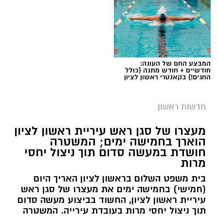
המבצע החם של העונה:
חודשיים + חודש מתנה (כולל
החגים!) בקאנטרי ראשון לציון
חדשות ראשון
צילומים: משרד הבריאות
מעצרו של סגן ראש עיריית ראשון לציון
הוארך בחמישה ימים; המשטרה
משרד הבריאות פרסם אזהרה לציבור מפני שימוש
חושדת במעשה סדום תוך ניצול יחסי
מרות
במוצרי שיער נוספים שנתפסו במסגרת מבצע
פיקוח שנערך בתשעה סניפי רשת "מרכז
בית משפט השלום בראשון לציון האריך היום
(חמישי) בחמישה ימים את מעצרו של סגן ראש
ההחלקות".
עיריית ראשון לציון, החשוד בביצוע מעשה סדום
תוך ניצול יחסי מרות בעובדת עירייה. המשטרה
האזהרה מתפרסמת לאחר שבדיקות מעבדה