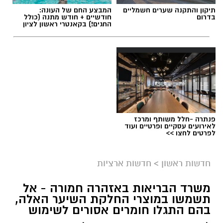
תיקון והתקנה שערים חשמליים
המבצע החם של העונה:
בדרום
חודשיים + חודש מתנה (כולל
החגים!) בקאנטרי ראשון לציון
פנתרה -חלל משותף ומרכז
לאירועים עסקיים ופרטיים ועוד
לפרטים לחצו >>
חדשות ראשון
>
חדשות ארציות
משרד הבריאות באזהרה חמורה - אל
תשמשו במוצרי החלקת השיער האלה,
בהם התגלו חומרים אסורים לשימוש