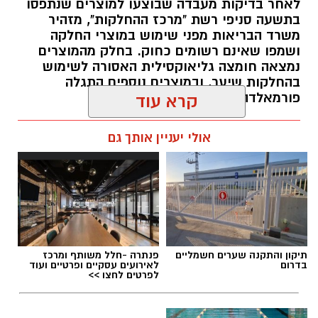
לאחר בדיקות מעבדה שבוצעו למוצרים שנתפסו
בתשעה סניפי רשת "מרכז ההחלקות", מזהיר
משרד הבריאות מפני שימוש במוצרי החלקה
ושמפו שאינם רשומים כחוק. בחלק מהמוצרים
נמצאה חומצה גליאוקסילית האסורה לשימוש
בהחלקות שיער, ובמוצרים נוספים התגלה
פורמאלדהיד - חומר המוגדר כמסרטן
קרא עוד
מנהל האתר / 08:34 07.08.26
אולי יעניין אותך גם
תגים:
משרד הבריאות
,
חומרים מסוכנים
,
מרכז
תיקון והתקנה שערים חשמליים
פנתרה -חלל משותף ומרכז
ההחלקות
בדרום
לאירועים עסקיים ופרטיים ועוד
לפרטים לחצו >>