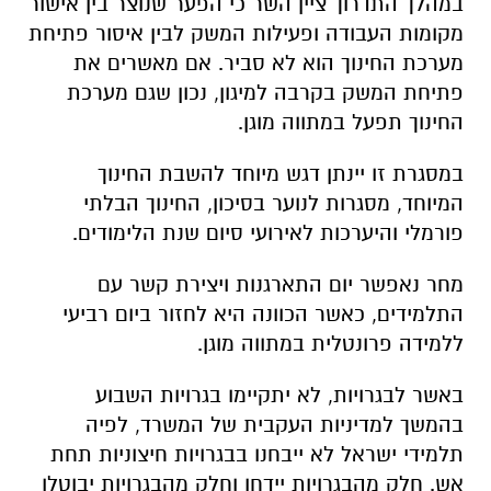
במהלך התדרוך ציין השר כי הפער שנוצר בין אישור
מקומות העבודה ופעילות המשק לבין איסור פתיחת
מערכת החינוך הוא לא סביר. אם מאשרים את
פתיחת המשק בקרבה למיגון, נכון שגם מערכת
החינוך תפעל במתווה מוגן.
במסגרת זו יינתן דגש מיוחד להשבת החינוך
המיוחד, מסגרות לנוער בסיכון, החינוך הבלתי
פורמלי והיערכות לאירועי סיום שנת הלימודים.
מחר נאפשר יום התארגנות ויצירת קשר עם
התלמידים, כאשר הכוונה היא לחזור ביום רביעי
ללמידה פרונטלית במתווה מוגן.
באשר לבגרויות, לא יתקיימו בגרויות השבוע
בהמשך למדיניות העקבית של המשרד, לפיה
תלמידי ישראל לא ייבחנו בבגרויות חיצוניות תחת
אש. חלק מהבגרויות יידחו וחלק מהבגרויות יבוטלו