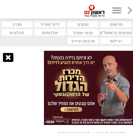
חדשות
ספורט
לייף סטייל
מגזין
מופעים בראשל"צ
פנאי ואוכל
אלבומים
הבלוגים
רכילות
תרבות ובידור