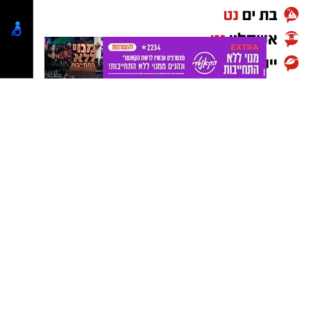
עוד נמסר כי במהלך חקירתו סירב החשוד למסור
יש לכם מידע חשוב שטרם נחשף? צילומים מאירוע
את קוד הגישה לטלפון הנייד שלו.
חדשותי? מצאתם טעות בכתבה? נשמח שתשתפו
מנגד, סנגורו של החשוד, עו"ד ישראל קליין, טען כי
אותנו
מדובר בתלונת שווא שהוגשה על רקע סכסוך פנימי
בעירייה. לדבריו, בשבועות האחרונים הופצו הודעות
ווטסאפ בקבוצות של העירייה הנוגעות לחשוד, וכי
לפני כשבועיים הגיש מרשו תלונה במשטרה בגין
איומים וסחיטה. לטענת ההגנה, הרקע לפרשה הוא
מאבק פנימי סביב אכיפת נוכחות עובדים בעירייה.
עוד טען הסנגור כי לא התקיימו יחסי מרות בין
החשוד למתלוננת וכי מדובר בשני בגירים, ולכן
לשיטתו לא בוצעה עבירה.
בהחלטתו קבע השופט ישראל פת כי מחומר
החקירה עולה שהמתלוננת סיפרה על האירועים